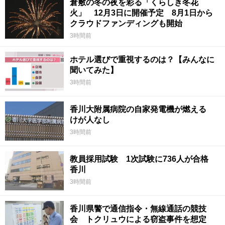
倉敷の冬の夜を彩る「くらしき冬花
火」 12月3日に開催予定 8月1日から
クラウドファンディングも開始
3時間前
ホテル選びで重視するのは？【みんなに
聞いてみた】
3時間前
香川大附属病院の自家発電機が燃える
けが人なし
3時間前
教員採用試験 1次試験に736人が合格
香川
3時間前
香川県警で通信指令・無線通話の競技
会 トクリュウによる窃盗事件を想定