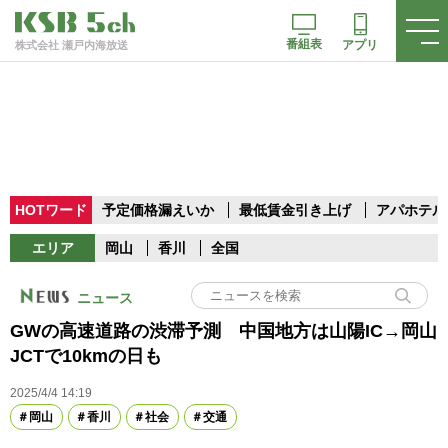
番組表
アプリ
株式会社 瀬戸内海放送
HOTワード
予定価格漏えいか
最低賃金引き上げ
アパホテル
エリア
岡山
香川
全国
ニュース
GWの高速道路の渋滞予測 中国地方は山陽IC→岡山
JCTで10kmの日も
2025/4/4 14:19
岡山
香川
社会
交通