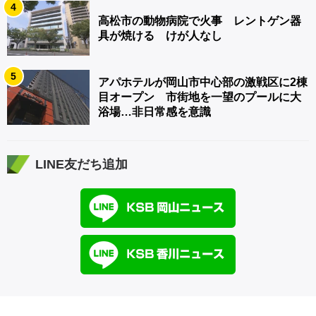
4
高松市の動物病院で火事 レントゲン器
具が焼ける けが人なし
5
アパホテルが岡山市中心部の激戦区に2棟
目オープン 市街地を一望のプールに大
浴場…非日常感を意識
LINE友だち追加