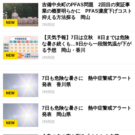
吉備中央町のPFAS問題 2回目の実証事
業の概要明らかに PFAS濃度下げコスト
抑える方法探る 岡山
NEW
2時間前
【天気予報】7日は立秋 8日までは危険
な暑さ続くも…9日から一段階気温が下が
る予想 岡山・香川
NEW
2時間前
7日も危険な暑さに 熱中症警戒アラート
発表 香川県
2時間前
NEW
7日も危険な暑さに 熱中症警戒アラート
発表 岡山県
2時間前
NEW