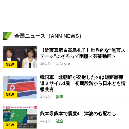
全国ニュース（ANN NEWS）
【近藤真彦＆高島礼子】世界的な“無言ス
テージ”にそろって困惑＜芸能動画＞
エンタメ
38分前
NEW
韓国軍 北朝鮮が発射したのは短距離弾
道ミサイル1発 初期段階から日本とも情
報共有
NEW
国際
42分前
熊本県熊本で震度4 津波の心配なし
社会
44分前
NEW