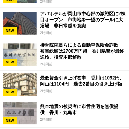
2時間前
アパホテルが岡山市中心部の激戦区に2棟
目オープン 市街地を一望のプールに大
浴場…非日常感を意識
NEW
2時間前
接骨院院長らによる自動車保険金詐欺
被害総額は2700万円超 香川県警が最終
送検、捜査本部解散
NEW
2時間前
最低賃金引き上げ答申 香川は1092円、
岡山は1104円 過去2番目の引き上げ額
2時間前
NEW
熊本地震の被災者に市営住宅を無償提
供 香川・丸亀市
2時間前
NEW