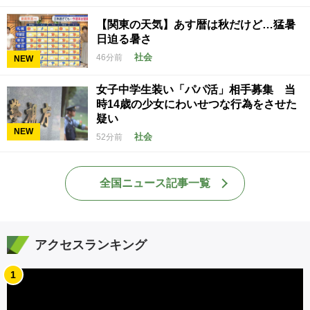
【関東の天気】あす暦は秋だけど…猛暑
日迫る暑さ
社会
46分前
NEW
女子中学生装い「パパ活」相手募集 当
時14歳の少女にわいせつな行為をさせた
疑い
NEW
社会
52分前
全国ニュース記事一覧
アクセスランキング
1