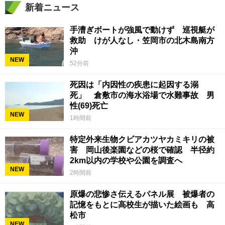
新着ニュース
手漕ぎボートが強風で動けず 巡視艇が
救助 けが人なし・笠岡市の北木島南方
沖
NEW
52分前
死因は「内因性の疾患に起因する溺
死」 倉敷市の海水浴場で水難事故 男
性(69)死亡
NEW
1時間前
特定外来生物クビアカツヤカミキリの被
害 岡山後楽園などの桜で確認 半径約
2km以内の学校や公園を調査へ
NEW
2時間前
原爆の悲惨さ伝えるパネル展 被爆者の
記憶をもとに高校生が描いた絵画も 高
松市
NEW