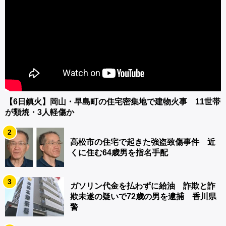
【6日鎮火】岡山・早島町の住宅密集地で建物火事 11世帯
が類焼・3人軽傷か
2
高松市の住宅で起きた強盗致傷事件 近
くに住む64歳男を指名手配
3
ガソリン代金を払わずに給油 詐欺と詐
欺未遂の疑いで72歳の男を逮捕 香川県
警