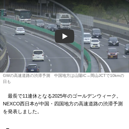
Play
GWの高速道路の渋滞予測 中国地方は山陽IC→岡山JCTで10kmの
日も
最長で11連休となる2025年のゴールデンウィーク。
NEXCO西日本が中国・四国地方の高速道路の渋滞予測
を発表しました。