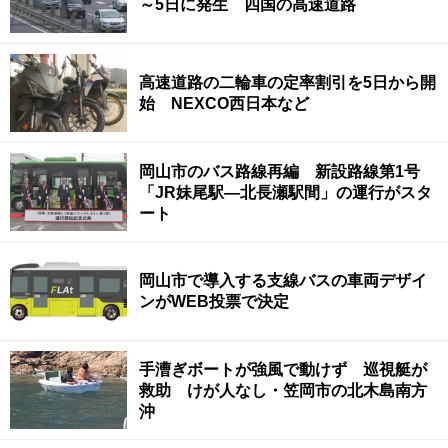
～5日に発生 四国の高速道路
高速道路の二輪車の定率割引を5日から開
始 NEXCO西日本など
岡山市のバス路線再編 新設路線第1号
「JR妹尾駅―北長瀬駅間」の運行がスタ
ート
岡山市で導入する支線バスの車両デザイ
ンがWEB投票で決定
手漕ぎボートが強風で動けず 巡視艇が
救助 けが人なし・笠岡市の北木島南方
沖