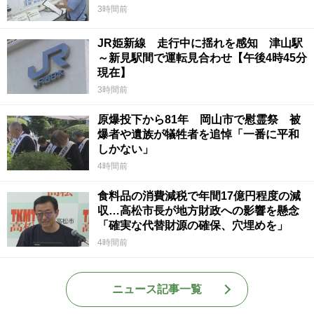
3時間前
JR姫新線 走行中に揺れを感知 津山駅
～新見駅間で運転見合わせ【午後4時45分
現在】
3時間前
原爆投下から81年 岡山市で慰霊祭 被
爆者や遺族が犠牲者を追悼「一番に平和
しかない」
4時間前
食料品の消費減税で年間17億円程度の減
収…高松市長が地方財政への影響を懸念
「確実な代替財源の確保、穴埋めを」
4時間前
ニュース記事一覧