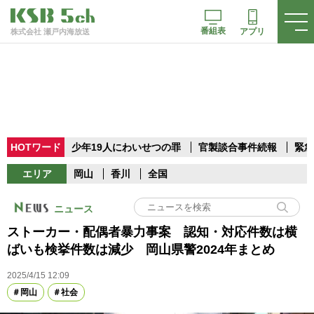
番組表
アプリ
株式会社 瀬戸内海放送
HOTワード
少年19人にわいせつの罪
官製談合事件続報
緊急
エリア
岡山
香川
全国
ニュース
ストーカー・配偶者暴力事案 認知・対応件数は横
ばいも検挙件数は減少 岡山県警2024年まとめ
2025/4/15 12:09
岡山
社会