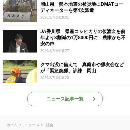
岡山県 熊本地震の被災地にDMATコー
ディネーターを第4次派遣
2026/8/7(金)18:31
JA香川県 県産コシヒカリの仮渡金を前
年より3割減の1万8000円に 農家から不
安の声
2026/8/7(金)18:27
クマ出没に備えて 真庭市や猟友会など
が「緊急銃猟」訓練 岡山
2026/8/7(金)18:23
ニュース記事一覧
ホーム
ニュース
社会