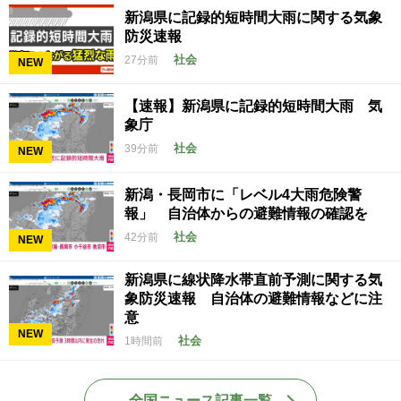
新潟県に記録的短時間大雨に関する気象
防災速報
社会
27分前
NEW
【速報】新潟県に記録的短時間大雨 気
象庁
社会
39分前
NEW
新潟・長岡市に「レベル4大雨危険警
報」 自治体からの避難情報の確認を
社会
42分前
NEW
新潟県に線状降水帯直前予測に関する気
象防災速報 自治体の避難情報などに注
意
NEW
社会
1時間前
全国ニュース記事一覧