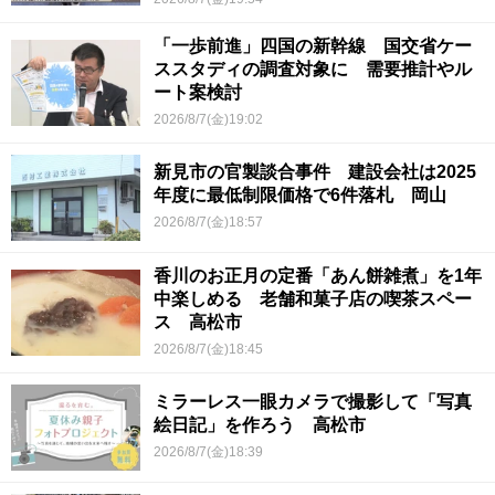
「一歩前進」四国の新幹線 国交省ケー
ススタディの調査対象に 需要推計やル
ート案検討
2026/8/7(金)19:02
新見市の官製談合事件 建設会社は2025
年度に最低制限価格で6件落札 岡山
2026/8/7(金)18:57
香川のお正月の定番「あん餅雑煮」を1年
中楽しめる 老舗和菓子店の喫茶スペー
ス 高松市
2026/8/7(金)18:45
ミラーレス一眼カメラで撮影して「写真
絵日記」を作ろう 高松市
2026/8/7(金)18:39