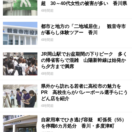
超 30～40代女性の被害が多い 香川県
4時間前
都市と地方の「二地域居住」 観音寺市
が暮らし体験ツアー 香川
4時間前
JR岡山駅でお盆期間の下りピーク 多く
の帰省客らで混雑 山陽新幹線は始発か
ら夕方まで満席
4時間前
県外から訪れる若者に高松市の魅力を
PR 高校生らがバレーボール選手らにう
どん店を紹介
4時間前
自家用車でひき逃げ容疑 町係長（55）
を停職6カ月処分 香川・多度津町