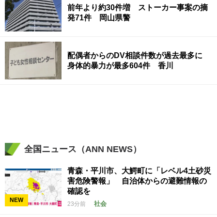
前年より約30件増 ストーカー事案の摘
発71件 岡山県警
配偶者からのDV相談件数が過去最多に
身体的暴力が最多604件 香川
全国ニュース（ANN NEWS）
青森・平川市、大鰐町に「レベル4土砂災
害危険警報」 自治体からの避難情報の
確認を
NEW
社会
23分前