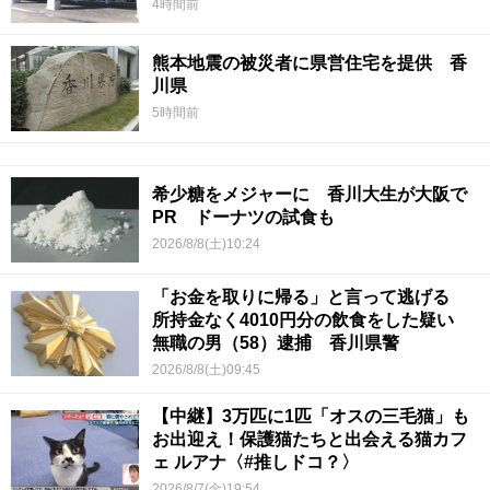
4時間前
熊本地震の被災者に県営住宅を提供 香
川県
5時間前
希少糖をメジャーに 香川大生が大阪で
PR ドーナツの試食も
2026/8/8(土)10:24
「お金を取りに帰る」と言って逃げる
所持金なく4010円分の飲食をした疑い
無職の男（58）逮捕 香川県警
2026/8/8(土)09:45
【中継】3万匹に1匹「オスの三毛猫」も
お出迎え！保護猫たちと出会える猫カフ
ェ ルアナ〈#推しドコ？〉
2026/8/7(金)19:54