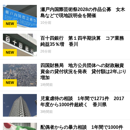
瀬戸内国際芸術祭2028の作品公募 女木
島などで現地説明会を開催
10分前
NEW
百十四銀行 第１四半期決算 コア業務
純益35％増 香川
26分前
NEW
四国財務局 地方公共団体への財政融資
資金の貸付状況を発表 貸付額は2年ぶり
増加
NEW
1時間前
児童虐待の相談 1年間で1271件 2017
年度から1000件超続く 香川県
3時間前
配偶者からの暴力相談 1年間で1000件