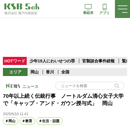
番組表
アプリ
株式会社 瀬戸内海放送
HOTワード
少年19人にわいせつの罪
官製談合事件続報
緊急
エリア
岡山
香川
全国
ニュース
70年以上続く伝統行事 ノートルダム清心女子大学
で「キャップ・アンド・ガウン授与式」 岡山
2025/5/10 11:41
岡山
教育
生活・話題