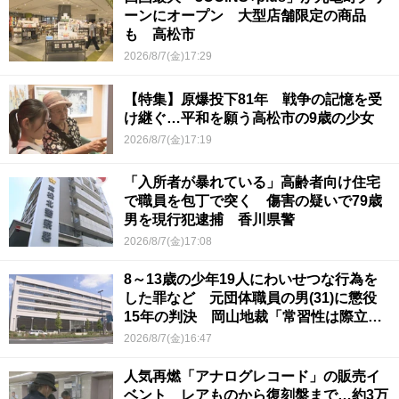
ーンにオープン 大型店舗限定の商品
も 高松市
2026/8/7(金)17:29
【特集】原爆投下81年 戦争の記憶を受
け継ぐ…平和を願う高松市の9歳の少女
2026/8/7(金)17:19
「入所者が暴れている」高齢者向け住宅
で職員を包丁で突く 傷害の疑いで79歳
男を現行犯逮捕 香川県警
2026/8/7(金)17:08
8～13歳の少年19人にわいせつな行為を
した罪など 元団体職員の男(31)に懲役
15年の判決 岡山地裁「常習性は際立っ
ていて被害結果も非常に重い」
2026/8/7(金)16:47
人気再燃「アナログレコード」の販売イ
ベント レアものから復刻盤まで…約3万