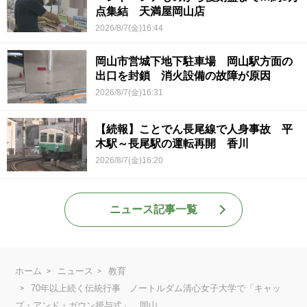
点集結 天満屋岡山店
2026/8/7(金)16:44
岡山市営城下地下駐車場 岡山駅方面の
出口を封鎖 消火設備の故障が原因
2026/8/7(金)16:31
【続報】ことでん長尾線で人身事故 平
木駅～長尾駅の運転再開 香川
2026/8/7(金)16:20
ニュース記事一覧
ホーム
ニュース
教育
70年以上続く伝統行事 ノートルダム清心女子大学で「キャッ
プ・アンド・ガウン授与式」 岡山