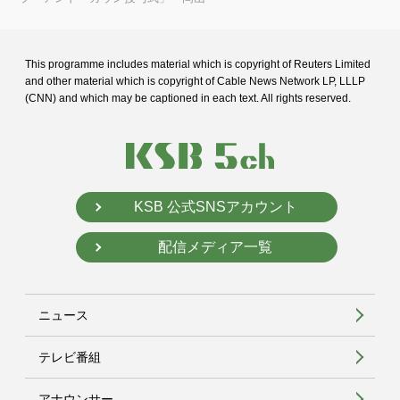
This programme includes material which is copyright of Reuters Limited
and
other material which is copyright of Cable News Network LP, LLLP
(CNN) and
which may be captioned in each text. All rights reserved.
KSB 公式SNSアカウント
配信メディア一覧
ニュース
テレビ番組
アナウンサー