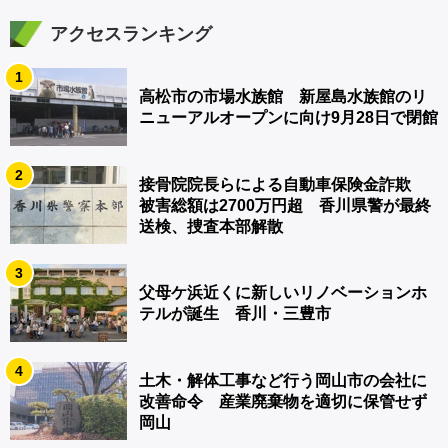
アクセスランキング
1
高松市の市場水族館 新屋島水族館のリ
ニューアルオープンに向け9月28日で閉館
2
接骨院院長らによる自動車保険金詐欺
被害総額は2700万円超 香川県警が最終
送検、捜査本部解散
3
父母ケ浜近くに新しいリノベーションホ
テルが誕生 香川・三豊市
4
土木・解体工事など行う岡山市の会社に
改善命令 産業廃棄物を適切に保管せず
岡山