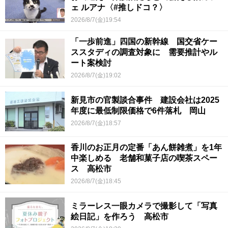
ェ ルアナ〈#推しドコ？〉
2026/8/7(金)19:54
「一歩前進」四国の新幹線 国交省ケー
ススタディの調査対象に 需要推計やル
ート案検討
2026/8/7(金)19:02
新見市の官製談合事件 建設会社は2025
年度に最低制限価格で6件落札 岡山
2026/8/7(金)18:57
香川のお正月の定番「あん餅雑煮」を1年
中楽しめる 老舗和菓子店の喫茶スペー
ス 高松市
2026/8/7(金)18:45
ミラーレス一眼カメラで撮影して「写真
絵日記」を作ろう 高松市