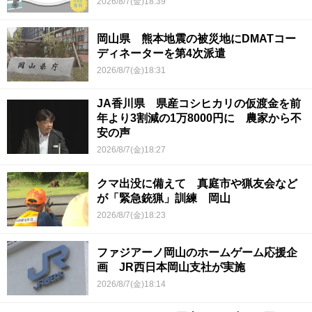
2026/8/7(金)18:39
岡山県 熊本地震の被災地にDMATコー
ディネーターを第4次派遣
2026/8/7(金)18:31
JA香川県 県産コシヒカリの仮渡金を前
年より3割減の1万8000円に 農家から不
安の声
2026/8/7(金)18:27
クマ出没に備えて 真庭市や猟友会など
が「緊急銃猟」訓練 岡山
2026/8/7(金)18:23
ファジアーノ岡山のホームゲーム応援企
画 JR西日本岡山支社が実施
2026/8/7(金)18:14