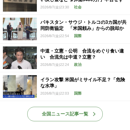
社会
2026/8/7(金)23:30
パキスタン・サウジ・トルコの3カ国が共
同防衛協定 「米国頼み」からの脱却か
国際
2026/8/7(金)22:54
中道・立憲・公明 合流をめぐり食い違
い 合流先は中道？立憲？
政治
2026/8/7(金)22:24
イラン攻撃 米国がミサイル不足？「危険
な水準」
国際
2026/8/7(金)22:03
全国ニュース記事一覧