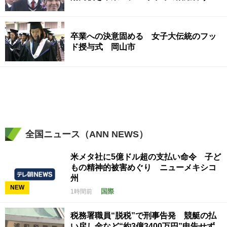
卒業への決意固める 女子大伝統のフッ
ド授与式 岡山市
全国ニュース（ANN NEWS）
米メタ社に5億ドル超の支払い命令 子ど
もの精神的被害めぐり ニューメキシコ
州
NEW
国際
1時間前
税務署職員“脱税”で刑事告発 競艇の払
い戻し金など“約3億3400万円”申告せず