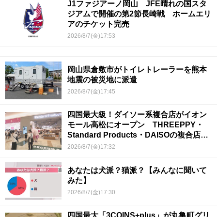
J1ファジアーノ岡山 JFE晴れの国スタ
ジアムで開催の第2節長崎戦 ホームエリ
アのチケット完売
2026/8/7(金)17:53
岡山県倉敷市がトイレトレーラーを熊本
地震の被災地に派遣
2026/8/7(金)17:45
四国最大級！ダイソー系複合店がイオン
モール高松にオープン THREEPPY・
Standard Products・DAISOの複合店は
香川県初
2026/8/7(金)17:32
あなたは犬派？猫派？【みんなに聞いて
みた】
2026/8/7(金)17:30
四国最大「3COINS+plus」が丸亀町グリ