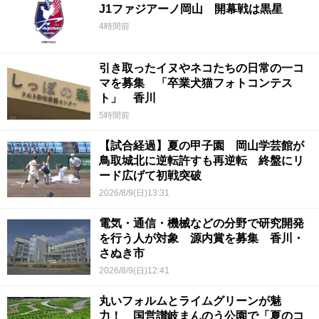
J1ファジアーノ岡山 開幕戦は黒星
4時間前
引き取ったイヌやネコたちの日常の一コ
マを募集 「卒業犬猫フォトコンテス
ト」 香川
5時間前
【試合経過】夏の甲子園 岡山学芸館が
鳥取城北に逆転許すも再逆転 終盤にリ
ード広げて初戦突破
2026/8/9(日)13:31
電気・通信・機械などの分野で研究開発
を行う人が対象 源内賞を募集 香川・
さぬき市
2026/8/9(日)12:41
丸いフォルムとライムグリーンが魅
力！ 国営讃岐まんのう公園で「夏のコ