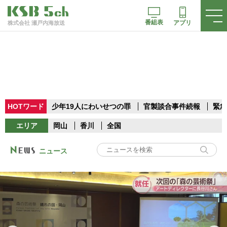
番組表
アプリ
株式会社 瀬戸内海放送
HOTワード
少年19人にわいせつの罪
官製談合事件続報
緊急
エリア
岡山
香川
全国
ニュース