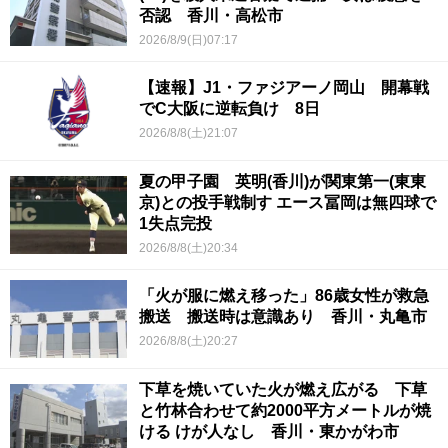
否認 香川・高松市
2026/8/9(日)07:17
【速報】J1・ファジアーノ岡山 開幕戦
でC大阪に逆転負け 8日
2026/8/8(土)21:07
夏の甲子園 英明(香川)が関東第一(東東
京)との投手戦制す エース冨岡は無四球で
1失点完投
2026/8/8(土)20:34
「火が服に燃え移った」86歳女性が救急
搬送 搬送時は意識あり 香川・丸亀市
2026/8/8(土)20:27
下草を焼いていた火が燃え広がる 下草
と竹林合わせて約2000平方メートルが焼
ける けが人なし 香川・東かがわ市