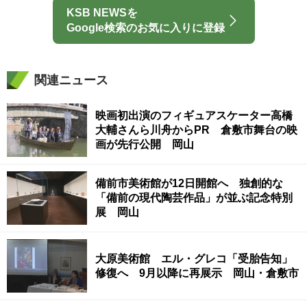
KSB NEWSを
Google検索のお気に入りに登録
関連ニュース
映画初出演のフィギュアスケーター高橋
大輔さんら川舟からPR 倉敷市舞台の映
画が先行公開 岡山
備前市美術館が12日開館へ 独創的な
「備前の現代陶芸作品」が並ぶ記念特別
展 岡山
大原美術館 エル・グレコ「受胎告知」
修復へ 9月以降に再展示 岡山・倉敷市