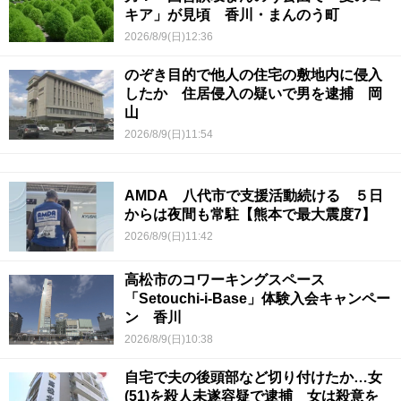
キア」が見頃 香川・まんのう町
2026/8/9(日)12:36
のぞき目的で他人の住宅の敷地内に侵入
したか 住居侵入の疑いで男を逮捕 岡
山
2026/8/9(日)11:54
AMDA 八代市で支援活動続ける ５日
からは夜間も常駐【熊本で最大震度7】
2026/8/9(日)11:42
高松市のコワーキングスペース
「Setouchi-i-Base」体験入会キャンペー
ン 香川
2026/8/9(日)10:38
自宅で夫の後頭部など切り付けたか…女
(51)を殺人未遂容疑で逮捕 女は殺意を