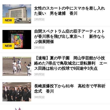
女性のスカートの中にスマホを差し入れ
た疑い 男を逮捕 香川
1時間前
NEW
自閉スペクトラム症の双子アーティスト
が香川県を飛び出し東京へ！ 新作なら
ぶ個展開催
NEW
2時間前
【速報】夏の甲子園 岡山学芸館が小技
絡めた7得点で鳥取城北に逆転勝利 エー
ス田路は粘りの投球で9回途中3失点
3時間前
長崎原爆投下から81年 高松市で平和祈
念式 香川
3時間前