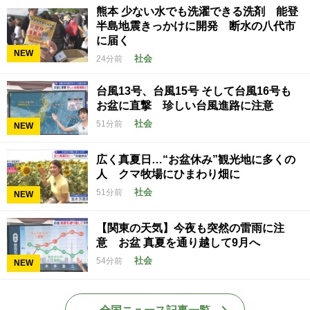
熊本 少ない水でも洗濯できる洗剤 能登
半島地震きっかけに開発 断水の八代市
に届く
NEW
社会
24分前
台風13号、台風15号 そして台風16号も
お盆に直撃 珍しい台風進路に注意
社会
51分前
NEW
広く真夏日…“お盆休み”観光地に多くの
人 クマ牧場にひまわり畑に
社会
51分前
NEW
【関東の天気】今夜も突然の雷雨に注
意 お盆 真夏を通り越して9月へ
社会
54分前
NEW