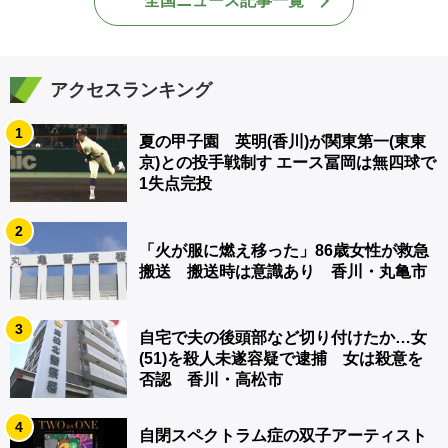
全国ニュース記事一覧
アクセスランキング
1
夏の甲子園 英明(香川)が関東第一(東東
京)との投手戦制す エース冨岡は無四球で
1失点完投
2
「火が服に燃え移った」86歳女性が救急
搬送 搬送時は意識あり 香川・丸亀市
3
自宅で夫の後頭部など切り付けたか…女
(51)を殺人未遂容疑で逮捕 女は殺意を
否認 香川・高松市
4
自閉スペクトラム症の双子アーティスト