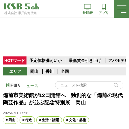
番組表
アプリ
株式会社 瀬戸内海放送
HOTワード
予定価格漏えいか
最低賃金引き上げ
アパホテル
エリア
岡山
香川
全国
ニュース
備前市美術館が12日開館へ 独創的な「備前の現代
陶芸作品」が並ぶ記念特別展 岡山
2025/7/11 17:56
岡山
行政
生活・話題
文化・芸術