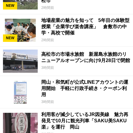
松市
NEW
2時間前
地場産業の魅力を知って 5年目の体験型
授業「企業学び楽舎講座」 倉敷市の中
学・高校で開催
NEW
2時間前
高松市の市場水族館 新屋島水族館のリ
ニューアルオープンに向け9月28日で閉館
3時間前
岡山・和気町が公式LINEアカウントの運
用開始 手軽に行政手続き・クーポン利
用
3時間前
利用客が減少しているJR因美線 魅力再
発見で10月に観光列車「SAKU美SAKU
楽」を運行 岡山