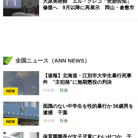
大原美術館 エル・グレコ「受胎告知」
修復へ 9月以降に再展示 岡山・倉敷市
全国ニュース（ANN NEWS）
【速報】北海道・江別市大学生暴行死事
件 “主犯格”に無期懲役の判決
社会
16分前
NEW
面識のない中学生を性的暴行か 56歳男を
逮捕 千葉
社会
18分前
NEW
保育園園長が女子児童にわいせつか 千