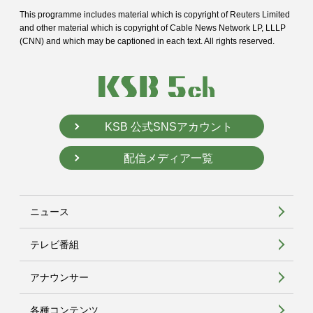
This programme includes material which is copyright of Reuters Limited
and
other material which is copyright of Cable News Network LP, LLLP
(CNN) and
which may be captioned in each text. All rights reserved.
KSB 公式SNSアカウント
配信メディア一覧
ニュース
テレビ番組
アナウンサー
各種コンテンツ