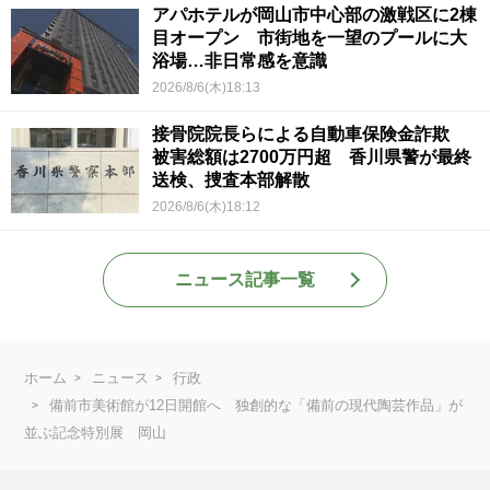
アパホテルが岡山市中心部の激戦区に2棟
目オープン 市街地を一望のプールに大
浴場…非日常感を意識
2026/8/6(木)18:13
接骨院院長らによる自動車保険金詐欺
被害総額は2700万円超 香川県警が最終
送検、捜査本部解散
2026/8/6(木)18:12
ニュース記事一覧
ホーム
ニュース
行政
備前市美術館が12日開館へ 独創的な「備前の現代陶芸作品」が
並ぶ記念特別展 岡山