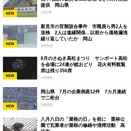
提供 岡山県
24分前
NEW
新見市の官製談合事件 市職員ら男2人を
送検 2人は遠縁関係…以前から価格漏洩
繰り返していたか 岡山
NEW
1時間前
8月のさぬき高松まつり サンポート高松
を会場に24連が総おどり 花火有料観覧
席は残り350席
NEW
1時間前
岡山県 7月の企業倒産12件 7カ月連続
で二桁台
2時間前
NEW
八月八日の「屋根の日」を前に 栗林公
園で瓦業者が屋根の修繕や清掃活動 高