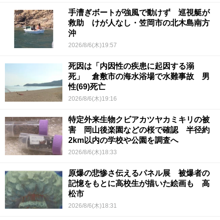
手漕ぎボートが強風で動けず 巡視艇が
救助 けが人なし・笠岡市の北木島南方
沖
2026/8/6(木)19:57
死因は「内因性の疾患に起因する溺
死」 倉敷市の海水浴場で水難事故 男
性(69)死亡
2026/8/6(木)19:16
特定外来生物クビアカツヤカミキリの被
害 岡山後楽園などの桜で確認 半径約
2km以内の学校や公園を調査へ
2026/8/6(木)18:33
原爆の悲惨さ伝えるパネル展 被爆者の
記憶をもとに高校生が描いた絵画も 高
松市
2026/8/6(木)18:31