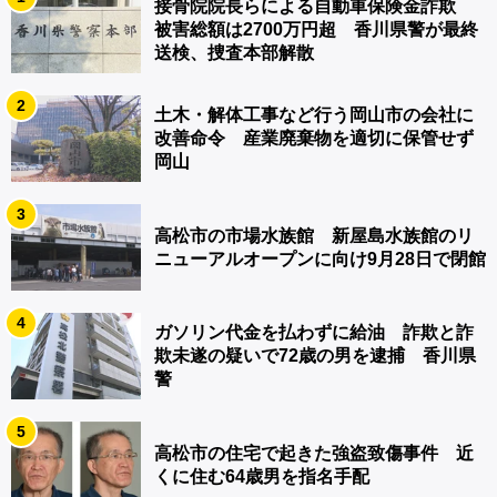
接骨院院長らによる自動車保険金詐欺
被害総額は2700万円超 香川県警が最終
送検、捜査本部解散
2
土木・解体工事など行う岡山市の会社に
改善命令 産業廃棄物を適切に保管せず
岡山
3
高松市の市場水族館 新屋島水族館のリ
ニューアルオープンに向け9月28日で閉館
4
ガソリン代金を払わずに給油 詐欺と詐
欺未遂の疑いで72歳の男を逮捕 香川県
警
5
高松市の住宅で起きた強盗致傷事件 近
くに住む64歳男を指名手配