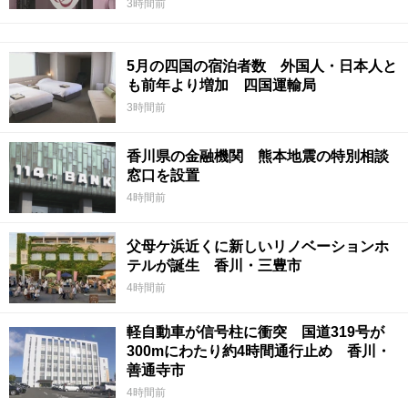
3時間前
5月の四国の宿泊者数 外国人・日本人と
も前年より増加 四国運輸局
3時間前
香川県の金融機関 熊本地震の特別相談
窓口を設置
4時間前
父母ケ浜近くに新しいリノベーションホ
テルが誕生 香川・三豊市
4時間前
軽自動車が信号柱に衝突 国道319号が
300mにわたり約4時間通行止め 香川・
善通寺市
4時間前