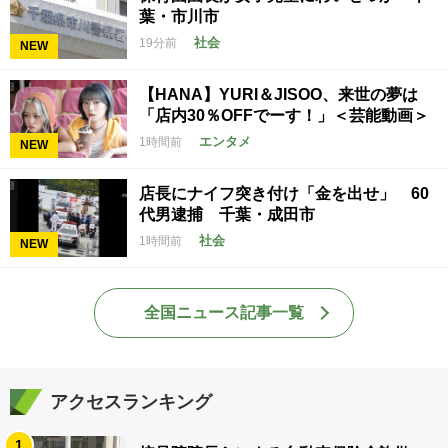
葉・市川市
社会
19分前
NEW
【HANA】YURI＆JISOO、来世の夢は
「店内30％OFFでーす！」＜芸能動画＞
エンタメ
1時間前
NEW
店長にナイフ突き付け「金を出せ」 60
代男逮捕 千葉・成田市
社会
1時間前
NEW
全国ニュース記事一覧
アクセスランキング
1