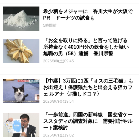
希少糖をメジャーに 香川大生が大阪で
PR ドーナツの試食も
5時間前
「お金を取りに帰る」と言って逃げる
所持金なく4010円分の飲食をした疑い
無職の男（58）逮捕 香川県警
2026/8/8(土)09:45
【中継】3万匹に1匹「オスの三毛猫」も
お出迎え！保護猫たちと出会える猫カフ
ェ ルアナ〈#推しドコ？〉
2026/8/7(金)19:54
「一歩前進」四国の新幹線 国交省ケー
ススタディの調査対象に 需要推計やル
ート案検討
2026/8/7(金)19:02