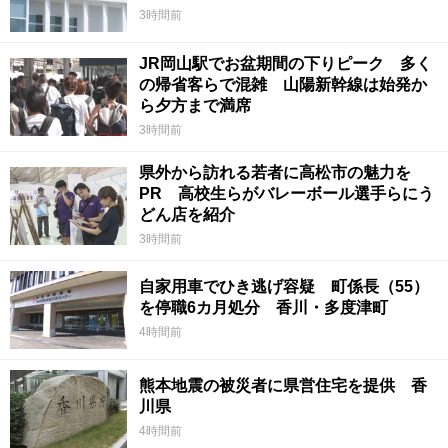
3時間前
JR岡山駅でお盆期間の下りピーク 多く
の帰省客らで混雑 山陽新幹線は始発か
ら夕方まで満席
3時間前
県外から訪れる若者に高松市の魅力を
PR 高校生らがバレーボール選手らにう
どん店を紹介
3時間前
自家用車でひき逃げ容疑 町係長（55）
を停職6カ月処分 香川・多度津町
4時間前
熊本地震の被災者に県営住宅を提供 香
川県
4時間前