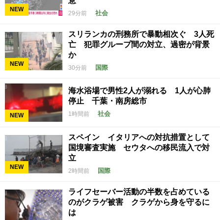
意
NEW
社会
29分前
スリランカの刑務所で暴動相次ぐ 3人死
亡 犯罪グループ間の対立、過密が背景
か
NEW
国際
30分前
海水浴場で男性2人が溺れる 1人が心肺
停止 千葉・南房総市
社会
1時間前
NEW
スペイン イタリアへの対抗措置として
国境審査実施 セウタへの移民流入で対
立
NEW
国際
2時間前
ライフセーバー活動の半数を占めている
のがクラゲ被害 クラゲから身を守るに
は