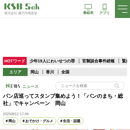
番組表
アプリ
株式会社 瀬戸内海放送
HOTワード
少年19人にわいせつの罪
官製談合事件続報
緊急
エリア
岡山
香川
全国
ニュース
パン店巡ってスタンプ集めよう！「パンのまち・総
社」でキャンペーン 岡山
2025/8/12 17:46
岡山
おでかけ・グルメ
生活・話題