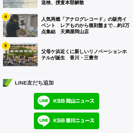
送検、捜査本部解散
4
人気再燃「アナログレコード」の販売イ
ベント レアものから復刻盤まで…約3万
点集結 天満屋岡山店
5
父母ケ浜近くに新しいリノベーションホ
テルが誕生 香川・三豊市
LINE友だち追加