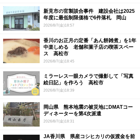
新見市の官製談合事件 建設会社は2025
年度に最低制限価格で6件落札 岡山
2026/8/7(金)18:57
香川のお正月の定番「あん餅雑煮」を1年
中楽しめる 老舗和菓子店の喫茶スペー
ス 高松市
2026/8/7(金)18:45
ミラーレス一眼カメラで撮影して「写真
絵日記」を作ろう 高松市
2026/8/7(金)18:39
岡山県 熊本地震の被災地にDMATコー
ディネーターを第4次派遣
2026/8/7(金)18:31
JA香川県 県産コシヒカリの仮渡金を前