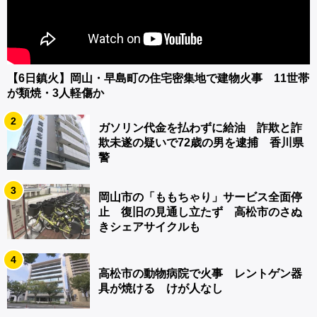
【6日鎮火】岡山・早島町の住宅密集地で建物火事 11世帯
が類焼・3人軽傷か
2
ガソリン代金を払わずに給油 詐欺と詐
欺未遂の疑いで72歳の男を逮捕 香川県
警
3
岡山市の「ももちゃり」サービス全面停
止 復旧の見通し立たず 高松市のさぬ
きシェアサイクルも
4
高松市の動物病院で火事 レントゲン器
具が焼ける けが人なし