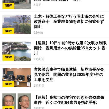
5分前
NEW
土木・解体工事など行う岡山市の会社に
改善命令 産業廃棄物を適切に保管せず
岡山
NEW
22分前
【速報】10日午前9時から第２次取水制限
開始 香川用水への供給量35％カット 香
川
NEW
1時間前
官製談合事件で職員逮捕 新見市長が会
見で謝罪 問題の業者は2025年度7件の
工事を受注
NEW
1時間前
【速報】高松市の住宅で起きた強盗致傷
事件 近くに住む64歳男を指名手配
1時間前