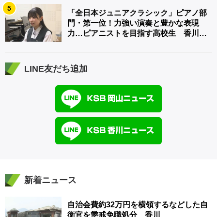
5
「全日本ジュニアクラシック」ピアノ部
門・第一位！力強い演奏と豊かな表現
力…ピアニストを目指す高校生 香川
【青春のキセキ】
LINE友だち追加
新着ニュース
自治会費約32万円を横領するなどした自
衛官を懲戒免職処分 香川