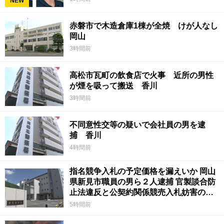
NEW
赤磐市で木造倉庫1棟が全焼 けが人なし
岡山
3時間前
高松市瓦町の飲食店で火事 近所の男性
が煙を吸って搬送 香川
3時間前
不同意性交等の疑いで会社員の男を逮
捕 香川
4時間前
指名競争入札の予定価格を漏えいか 岡山
県新見市職員の男ら２人逮捕 官製談合防
止法違反と公契約関係競売入札妨害の疑
い
5時間前