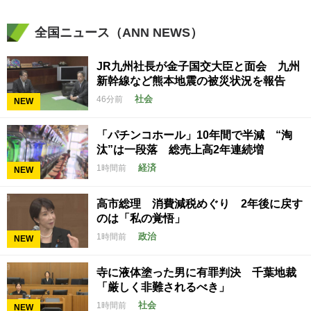
全国ニュース（ANN NEWS）
JR九州社長が金子国交大臣と面会 九州
新幹線など熊本地震の被災状況を報告
社会
46分前
NEW
「パチンコホール」10年間で半減 “淘
汰”は一段落 総売上高2年連続増
経済
1時間前
NEW
高市総理 消費減税めぐり 2年後に戻す
のは「私の覚悟」
政治
1時間前
NEW
寺に液体塗った男に有罪判決 千葉地裁
「厳しく非難されるべき」
社会
1時間前
NEW