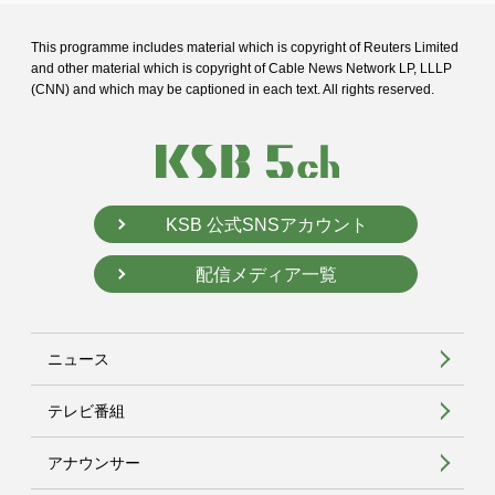
This programme includes material which is copyright of Reuters Limited
and
other material which is copyright of Cable News Network LP, LLLP
(CNN) and
which may be captioned in each text. All rights reserved.
KSB 公式SNSアカウント
配信メディア一覧
ニュース
テレビ番組
アナウンサー