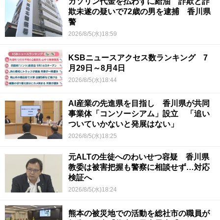
ガソリン代金を払わずに給油 詐欺と詐
欺未遂の疑いで72歳の男を逮捕 香川県
警
2026/8/5(水)18:59
KSBニュースアクセス数ランキング 7
月29日～8月4日
2026/8/5(水)18:44
AI産業の先進県を目指し 香川県が共同
事業体「コンソーシアム」設立 「追い
ついていかないと発展はない」
2026/8/5(水)18:25
元ALTの生徒へのわいせつ容疑 香川県
教委は被害把握も警察に相談せず…対応
検証へ
2026/8/5(水)18:24
熊本の被災地での活動を総社市の職員が