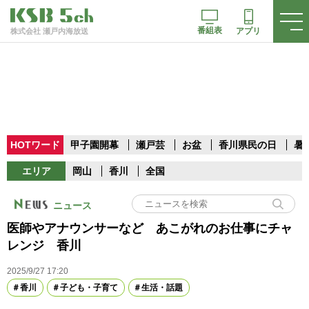
番組表
アプリ
株式会社 瀬戸内海放送
HOTワード
甲子園開幕
瀬戸芸
お盆
香川県民の日
暑
エリア
岡山
香川
全国
ニュース
医師やアナウンサーなど あこがれのお仕事にチャ
レンジ 香川
2025/9/27 17:20
香川
子ども・子育て
生活・話題