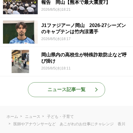
報告 岡山【熊本で最大震度7】
2026/8/5(水)18:21
J1ファジアーノ岡山 2026-27シーズン
のキャプテンは竹内涼選手
2026/8/5(水)18:17
岡山県内の高校生が特殊詐欺防止など呼
び掛け
2026/8/5(水)18:11
ニュース記事一覧
ホーム
ニュース
子ども・子育て
医師やアナウンサーなど あこがれのお仕事にチャレンジ 香川