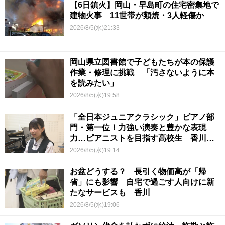
【6日鎮火】岡山・早島町の住宅密集地で
建物火事 11世帯が類焼・3人軽傷か
2026/8/5(水)21:33
岡山県立図書館で子どもたちが本の保護
作業・修理に挑戦 「汚さないように本
を読みたい」
2026/8/5(水)19:58
「全日本ジュニアクラシック」ピアノ部
門・第一位！力強い演奏と豊かな表現
力…ピアニストを目指す高校生 香川
【青春のキセキ】
2026/8/5(水)19:14
お盆どうする？ 長引く物価高が「帰
省」にも影響 自宅で過ごす人向けに新
たなサービスも 香川
2026/8/5(水)19:06