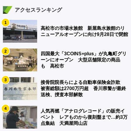
アクセスランキング
1
高松市の市場水族館 新屋島水族館のリ
ニューアルオープンに向け9月28日で閉館
2
四国最大「3COINS+plus」が丸亀町グリ
ーンにオープン 大型店舗限定の商品
も 高松市
3
接骨院院長らによる自動車保険金詐欺
被害総額は2700万円超 香川県警が最終
送検、捜査本部解散
4
人気再燃「アナログレコード」の販売イ
ベント レアものから復刻盤まで…約3万
点集結 天満屋岡山店