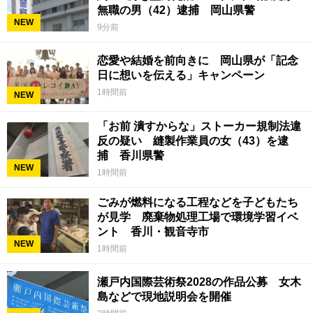
無職の男（42）逮捕 岡山県警
NEW
9分前
恋愛や結婚を前向きに 岡山県が「記念
日に想いを伝える」キャンペーン
1時間前
NEW
「お前 潰すからな」ストーカー規制法違
反の疑い 縫製作業員の女（43）を逮
捕 香川県警
NEW
1時間前
ごみが燃料になる工程などを子どもたち
が見学 廃棄物処理工場で環境学習イベ
ント 香川・観音寺市
NEW
1時間前
瀬戸内国際芸術祭2028の作品公募 女木
島などで現地説明会を開催