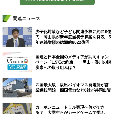
関連ニュース
少子化対策など子ども関連予算に約219億
円 岡山県が新年度当初予算案を発表 5
年連続増額の総額約8022億円
国連と日本全国のメディアが共同キャン
ペーン「1.5℃の約束」 岡山・香川の脱
炭素への取り組みは？
四国最大級 坂出バイオマス発電所が営
業運転開始 四国電力など6社が共同出資
カーボンニュートラル実現へ何ができ
る？ 大学生らがカードゲームで学ぶ