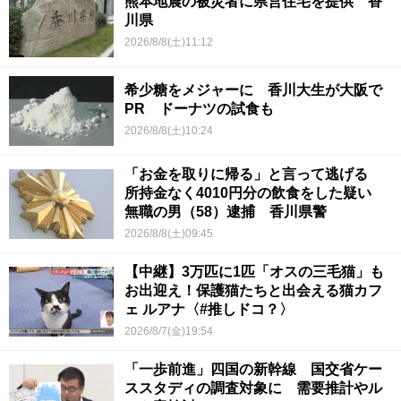
熊本地震の被災者に県営住宅を提供 香
川県
2026/8/8(土)11:12
希少糖をメジャーに 香川大生が大阪で
PR ドーナツの試食も
2026/8/8(土)10:24
「お金を取りに帰る」と言って逃げる
所持金なく4010円分の飲食をした疑い
無職の男（58）逮捕 香川県警
2026/8/8(土)09:45
【中継】3万匹に1匹「オスの三毛猫」も
お出迎え！保護猫たちと出会える猫カフ
ェ ルアナ〈#推しドコ？〉
2026/8/7(金)19:54
「一歩前進」四国の新幹線 国交省ケー
ススタディの調査対象に 需要推計やル