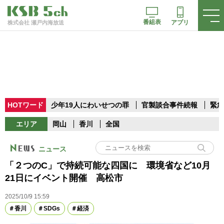
番組表
アプリ
株式会社 瀬戸内海放送
HOTワード
少年19人にわいせつの罪
官製談合事件続報
緊急
エリア
岡山
香川
全国
ニュース
「２つのC」で持続可能な四国に 環境省など10月
21日にイベント開催 高松市
2025/10/9 15:59
香川
SDGs
経済