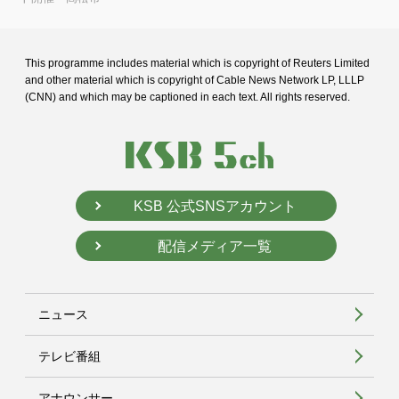
This programme includes material which is copyright of Reuters Limited
and
other material which is copyright of Cable News Network LP, LLLP
(CNN) and
which may be captioned in each text. All rights reserved.
KSB 公式SNSアカウント
配信メディア一覧
ニュース
テレビ番組
アナウンサー