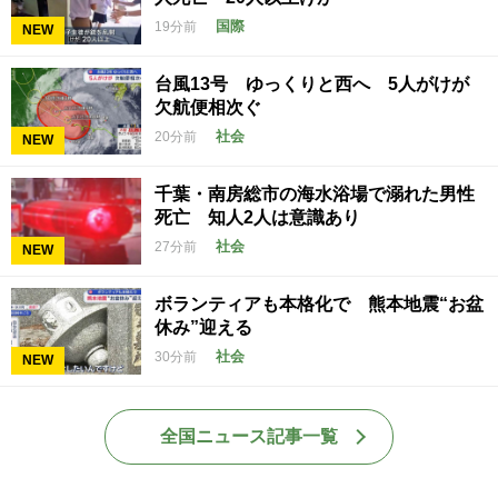
国際
19分前
NEW
台風13号 ゆっくりと西へ 5人がけが
欠航便相次ぐ
社会
20分前
NEW
千葉・南房総市の海水浴場で溺れた男性
死亡 知人2人は意識あり
社会
27分前
NEW
ボランティアも本格化で 熊本地震“お盆
休み”迎える
社会
30分前
NEW
全国ニュース記事一覧