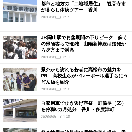
都市と地方の「二地域居住」 観音寺市
が暮らし体験ツアー 香川
2026/8/8(土)12:15
JR岡山駅でお盆期間の下りピーク 多く
の帰省客らで混雑 山陽新幹線は始発か
ら夕方まで満席
2026/8/8(土)12:11
県外から訪れる若者に高松市の魅力を
PR 高校生らがバレーボール選手らにう
どん店を紹介
2026/8/8(土)12:10
自家用車でひき逃げ容疑 町係長（55）
を停職6カ月処分 香川・多度津町
2026/8/8(土)11:35