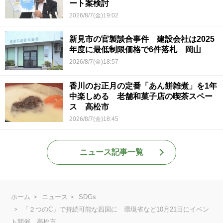
ート案検討
2026/8/7(金)19:02
新見市の官製談合事件 建設会社は2025
年度に最低制限価格で6件落札 岡山
2026/8/7(金)18:57
香川のお正月の定番「あん餅雑煮」を1年
中楽しめる 老舗和菓子店の喫茶スペー
ス 高松市
2026/8/7(金)18:45
ニュース記事一覧
ホーム
ニュース
SDGs
「２つのC」で持続可能な四国に 環境省など10月21日にイベン
ト開催 高松市