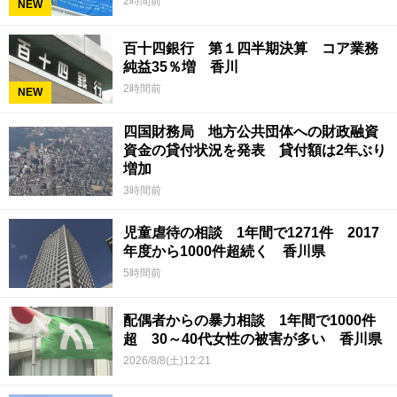
2時間前
NEW
百十四銀行 第１四半期決算 コア業務
純益35％増 香川
2時間前
NEW
四国財務局 地方公共団体への財政融資
資金の貸付状況を発表 貸付額は2年ぶり
増加
3時間前
児童虐待の相談 1年間で1271件 2017
年度から1000件超続く 香川県
5時間前
配偶者からの暴力相談 1年間で1000件
超 30～40代女性の被害が多い 香川県
2026/8/8(土)12:21