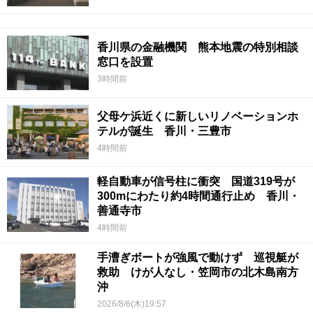
香川県の金融機関 熊本地震の特別相談
窓口を設置
3時間前
父母ケ浜近くに新しいリノベーションホ
テルが誕生 香川・三豊市
4時間前
軽自動車が信号柱に衝突 国道319号が
300mにわたり約4時間通行止め 香川・
善通寺市
4時間前
手漕ぎボートが強風で動けず 巡視艇が
救助 けが人なし・笠岡市の北木島南方
沖
2026/8/6(木)19:57