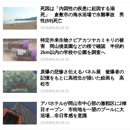
死因は「内因性の疾患に起因する溺
死」 倉敷市の海水浴場で水難事故 男
性(69)死亡
2026/8/6(木)19:16
特定外来生物クビアカツヤカミキリの被
害 岡山後楽園などの桜で確認 半径約
2km以内の学校や公園を調査へ
2026/8/6(木)18:33
原爆の悲惨さ伝えるパネル展 被爆者の
記憶をもとに高校生が描いた絵画も 高
松市
2026/8/6(木)18:31
アパホテルが岡山市中心部の激戦区に2棟
目オープン 市街地を一望のプールに大
浴場…非日常感を意識
2026/8/6(木)18:13