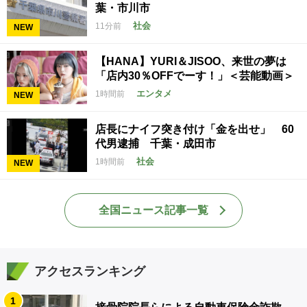
葉・市川市
社会
11分前
NEW
【HANA】YURI＆JISOO、来世の夢は
「店内30％OFFでーす！」＜芸能動画＞
エンタメ
1時間前
NEW
店長にナイフ突き付け「金を出せ」 60
代男逮捕 千葉・成田市
社会
1時間前
NEW
全国ニュース記事一覧
アクセスランキング
1