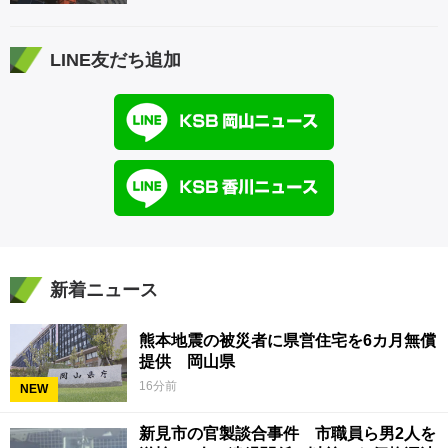
LINE友だち追加
新着ニュース
熊本地震の被災者に県営住宅を6カ月無償
提供 岡山県
16分前
NEW
新見市の官製談合事件 市職員ら男2人を