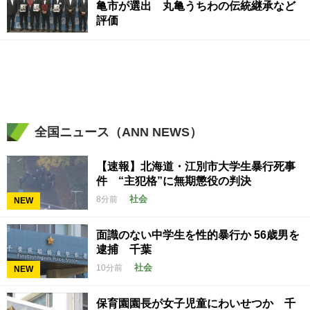
亀市が選出 丸亀うちわの伝統継承など
評価
全国ニュース（ANN NEWS）
【速報】北海道・江別市大学生暴行死事
件 “主犯格”に無期懲役の判決
社会
8分前
NEW
面識のない中学生を性的暴行か 56歳男を
逮捕 千葉
社会
10分前
NEW
保育園園長が女子児童にわいせつか 千