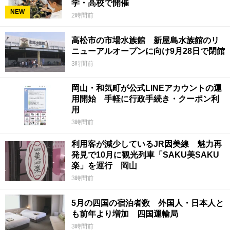
学・高校で開催
NEW
2時間前
高松市の市場水族館 新屋島水族館のリ
ニューアルオープンに向け9月28日で閉館
3時間前
岡山・和気町が公式LINEアカウントの運
用開始 手軽に行政手続き・クーポン利
用
3時間前
利用客が減少しているJR因美線 魅力再
発見で10月に観光列車「SAKU美SAKU
楽」を運行 岡山
3時間前
5月の四国の宿泊者数 外国人・日本人と
も前年より増加 四国運輸局
3時間前