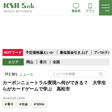
番組表
アプリ
株式会社 瀬戸内海放送
HOTワード
予定価格漏えいか
最低賃金引き上げ
アパホテル
エリア
岡山
香川
全国
ニュース
カーボンニュートラル実現へ何ができる？ 大学生
らがカードゲームで学ぶ 高松市
2024/2/28 18:09
香川
社会
SDGs