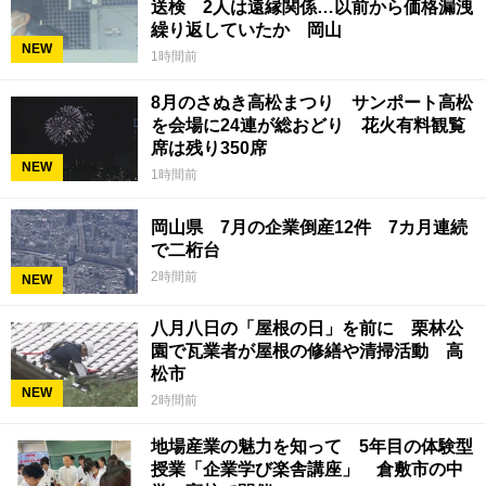
送検 2人は遠縁関係…以前から価格漏洩
繰り返していたか 岡山
NEW
1時間前
8月のさぬき高松まつり サンポート高松
を会場に24連が総おどり 花火有料観覧
席は残り350席
NEW
1時間前
岡山県 7月の企業倒産12件 7カ月連続
で二桁台
2時間前
NEW
八月八日の「屋根の日」を前に 栗林公
園で瓦業者が屋根の修繕や清掃活動 高
松市
NEW
2時間前
地場産業の魅力を知って 5年目の体験型
授業「企業学び楽舎講座」 倉敷市の中