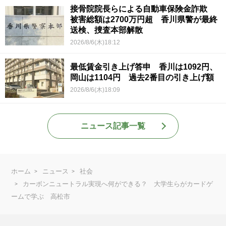
接骨院院長らによる自動車保険金詐欺
被害総額は2700万円超 香川県警が最終
送検、捜査本部解散
2026/8/6(木)18:12
最低賃金引き上げ答申 香川は1092円、
岡山は1104円 過去2番目の引き上げ額
2026/8/6(木)18:09
ニュース記事一覧
ホーム
ニュース
社会
カーボンニュートラル実現へ何ができる？ 大学生らがカードゲ
ームで学ぶ 高松市