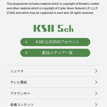
This programme includes material which is copyright of Reuters Limited
and
other material which is copyright of Cable News Network LP, LLLP
(CNN) and
which may be captioned in each text. All rights reserved.
KSB 公式SNSアカウント
配信メディア一覧
ニュース
テレビ番組
アナウンサー
各種コンテンツ