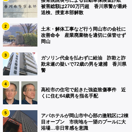
接骨院院長らによる自動車保険金詐欺
被害総額は2700万円超 香川県警が最終
送検、捜査本部解散
2
土木・解体工事など行う岡山市の会社に
改善命令 産業廃棄物を適切に保管せず
岡山
3
ガソリン代金を払わずに給油 詐欺と詐
欺未遂の疑いで72歳の男を逮捕 香川県
警
4
高松市の住宅で起きた強盗致傷事件 近
くに住む64歳男を指名手配
5
アパホテルが岡山市中心部の激戦区に2棟
目オープン 市街地を一望のプールに大
浴場…非日常感を意識