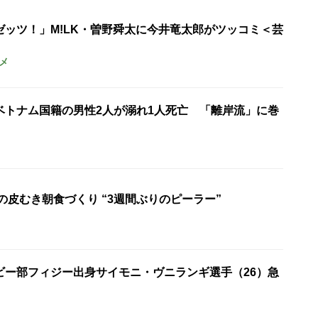
ゼッツ！」M!LK・曽野舜太に今井竜太郎がツッコミ＜芸
メ
ベトナム国籍の男性2人が溺れ1人死亡 「離岸流」に巻
の皮むき朝食づくり “3週間ぶりのピーラー”
ビー部フィジー出身サイモニ・ヴニランギ選手（26）急