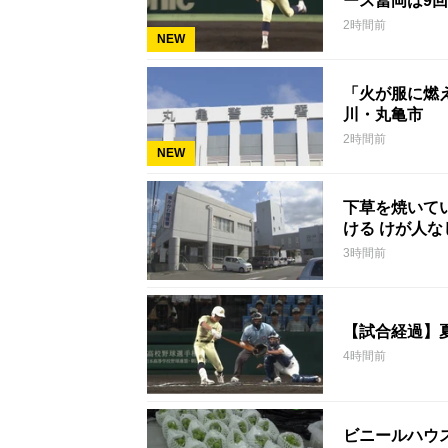
ース冨岡は9回
2時間前
NEW
「火が服に燃
川・丸亀市
2時間前
NEW
下草を焼いて
ける けが人
3時間前
【試合経過】
4時間前
ビニールハウ