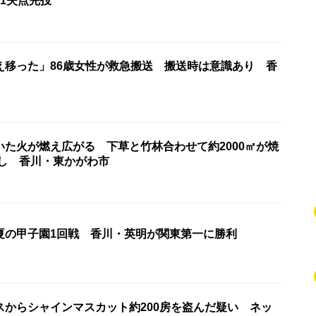
1失点完投
え移った」86歳女性が救急搬送 搬送時は意識あり 香
いた火が燃え広がる 下草と竹林合わせて約2000㎡が焼
なし 香川・東かがわ市
夏の甲子園1回戦 香川・英明が関東第一に勝利
スからシャインマスカット約200房を盗んだ疑い ネッ