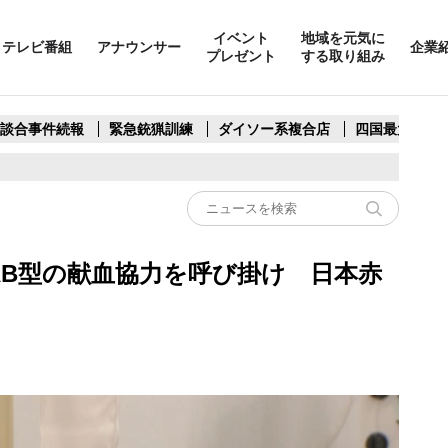
イベント
地域を元気に
テレビ番組
アナウンサー
企業
プレゼント
する取り組み
製談合事件続報
緊急銃猟訓練
ダイソー系複合店
四国最大スリ
AB型の献血協力を呼び掛け 日本赤