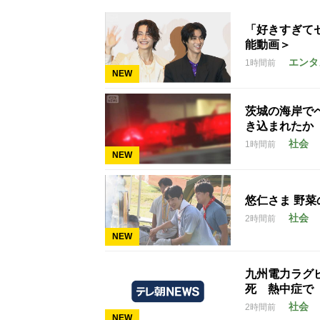
「好きすぎて
能動画＞
エンタ
1時間前
NEW
茨城の海岸で
き込まれたか
社会
1時間前
NEW
悠仁さま 野菜
社会
2時間前
NEW
九州電力ラグ
死 熱中症で
社会
2時間前
NEW