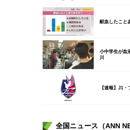
献血したこと
小中学生が血
川
【速報】J1
全国ニュース（ANN N