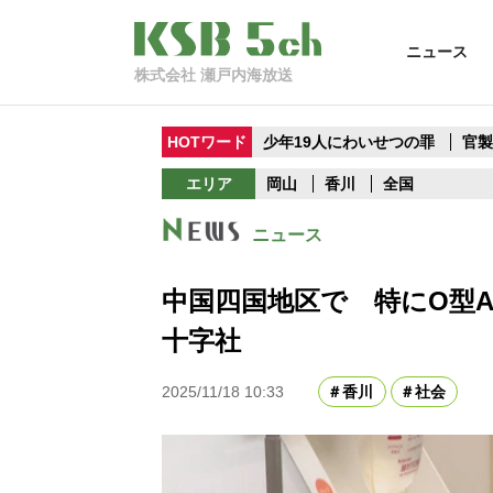
ニュース
株式会社 瀬戸内海放送
HOTワード
少年19人にわいせつの罪
官
エリア
岡山
香川
全国
ニュース
中国四国地区で 特にO型
十字社
2025/11/18 10:33
香川
社会