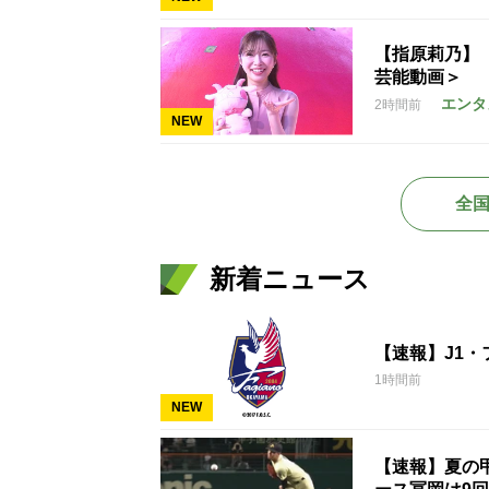
【指原莉乃】
芸能動画＞
エンタ
2時間前
NEW
全
新着ニュース
【速報】J1
1時間前
NEW
【速報】夏の甲