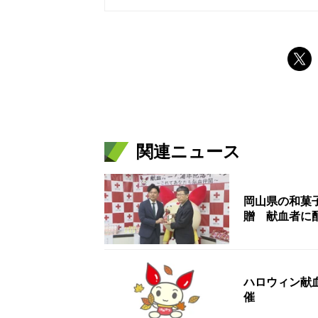
関連ニュース
岡山県の和菓
贈 献血者に
ハロウィン献
催