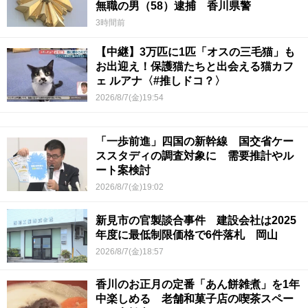
無職の男（58）逮捕 香川県警
3時間前
【中継】3万匹に1匹「オスの三毛猫」も
お出迎え！保護猫たちと出会える猫カフ
ェ ルアナ〈#推しドコ？〉
2026/8/7(金)19:54
「一歩前進」四国の新幹線 国交省ケー
ススタディの調査対象に 需要推計やル
ート案検討
2026/8/7(金)19:02
新見市の官製談合事件 建設会社は2025
年度に最低制限価格で6件落札 岡山
2026/8/7(金)18:57
香川のお正月の定番「あん餅雑煮」を1年
中楽しめる 老舗和菓子店の喫茶スペー