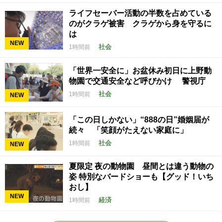
ライフセーバー活動の半数を占めている
のがクラゲ被害 クラゲから身を守るに
は
NEW
社会
1時間前
「世界一安全に」お盆休み初日に上野動
物園で交通安全など呼びかけ 警視庁
社会
1時間前
NEW
「この日しかない」“888の日”婚姻届が
続々 「笑顔がたえない家庭に」
社会
1時間前
NEW
夏限定 夜の動物園 昼間とは違う動物の
姿 特別なバードショーも【グッド！いち
おし】
NEW
経済
1時間前