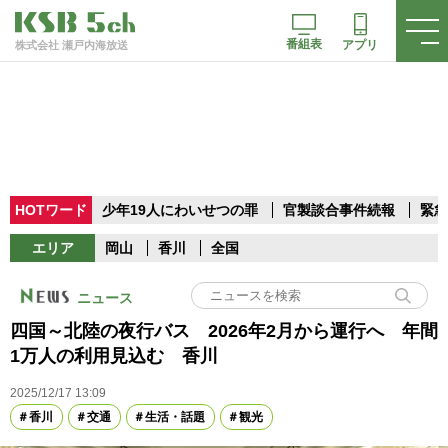
番組表
アプリ
株式会社 瀬戸内海放送
HOTワード
少年19人にわいせつの罪
官製談合事件続報
緊急
エリア
岡山
香川
全国
ニュース
四国～北陸の夜行バス 2026年2月から運行へ 年間
1万人の利用見込む 香川
2025/12/17 13:09
香川
交通
生活・話題
観光