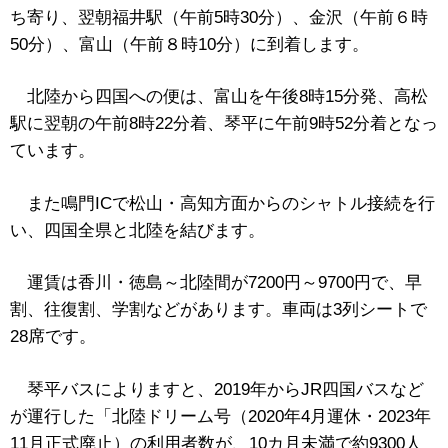
ち寄り、翌朝福井駅（午前5時30分）、金沢（午前６時
50分）、富山（午前８時10分）に到着します。
北陸から四国への便は、富山を午後8時15分発、高松
駅に翌朝の午前8時22分着、琴平に午前9時52分着となっ
ています。
また鳴門ICで松山・高知方面からのシャトル接続を行
い、四国全県と北陸を結びます。
運賃は香川・徳島～北陸間が7200円～9700円で、早
割、往復割、学割などがあります。車両は3列シートで
28席です。
琴平バスによりますと、2019年からJR四国バスなど
が運行した「北陸ドリーム号（2020年4月運休・2023年
11月正式廃止）の利用者数が、10カ月未満で約9300人