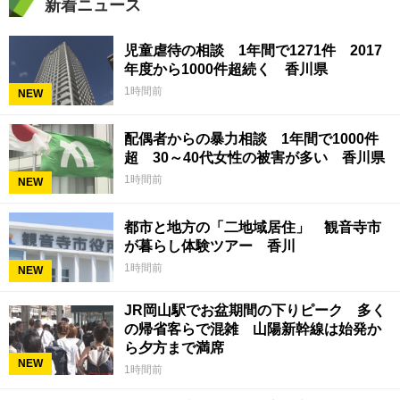
新着ニュース
児童虐待の相談 1年間で1271件 2017
年度から1000件超続く 香川県
1時間前
NEW
配偶者からの暴力相談 1年間で1000件
超 30～40代女性の被害が多い 香川県
1時間前
NEW
都市と地方の「二地域居住」 観音寺市
が暮らし体験ツアー 香川
1時間前
NEW
JR岡山駅でお盆期間の下りピーク 多く
の帰省客らで混雑 山陽新幹線は始発か
ら夕方まで満席
NEW
1時間前