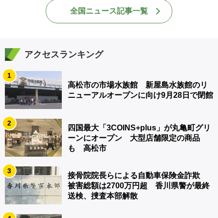
全国ニュース記事一覧
アクセスランキング
1
高松市の市場水族館 新屋島水族館のリ
ニューアルオープンに向け9月28日で閉館
2
四国最大「3COINS+plus」が丸亀町グリ
ーンにオープン 大型店舗限定の商品
も 高松市
3
接骨院院長らによる自動車保険金詐欺
被害総額は2700万円超 香川県警が最終
送検、捜査本部解散