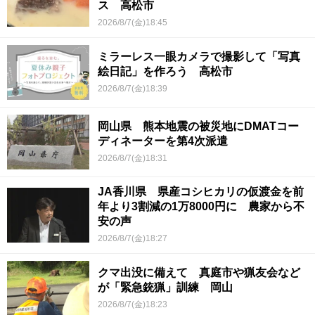
ス 高松市
2026/8/7(金)18:45
ミラーレス一眼カメラで撮影して「写真
絵日記」を作ろう 高松市
2026/8/7(金)18:39
岡山県 熊本地震の被災地にDMATコー
ディネーターを第4次派遣
2026/8/7(金)18:31
JA香川県 県産コシヒカリの仮渡金を前
年より3割減の1万8000円に 農家から不
安の声
2026/8/7(金)18:27
クマ出没に備えて 真庭市や猟友会など
が「緊急銃猟」訓練 岡山
2026/8/7(金)18:23