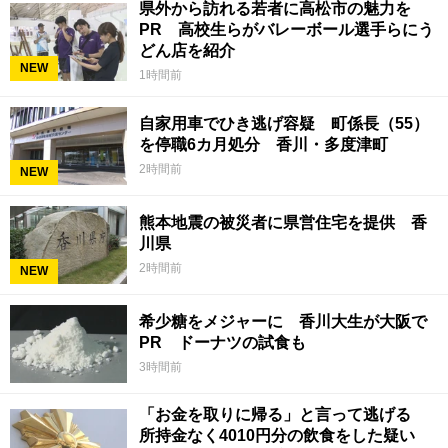
県外から訪れる若者に高松市の魅力を
PR 高校生らがバレーボール選手らにう
どん店を紹介
NEW
1時間前
自家用車でひき逃げ容疑 町係長（55）
を停職6カ月処分 香川・多度津町
2時間前
NEW
熊本地震の被災者に県営住宅を提供 香
川県
2時間前
NEW
希少糖をメジャーに 香川大生が大阪で
PR ドーナツの試食も
3時間前
「お金を取りに帰る」と言って逃げる
所持金なく4010円分の飲食をした疑い