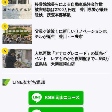
3
接骨院院長らによる自動車保険金詐欺
被害総額は2700万円超 香川県警が最終
送検、捜査本部解散
4
父母ケ浜近くに新しいリノベーションホ
テルが誕生 香川・三豊市
5
人気再燃「アナログレコード」の販売イ
ベント レアものから復刻盤まで…約3万
点集結 天満屋岡山店
LINE友だち追加