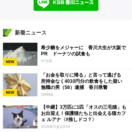
新着ニュース
希少糖をメジャーに 香川大生が大阪で
PR ドーナツの試食も
27分前
NEW
「お金を取りに帰る」と言って逃げる
所持金なく4010円分の飲食をした疑い
無職の男（58）逮捕 香川県警
NEW
1時間前
【中継】3万匹に1匹「オスの三毛猫」も
お出迎え！保護猫たちと出会える猫カフ
ェ ルアナ〈#推しドコ？〉
2026/8/7(金)19:54