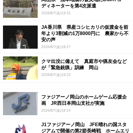
ディネーターを第4次派遣
2026/8/7(金)18:31
JA香川県 県産コシヒカリの仮渡金を前
年より3割減の1万8000円に 農家から不
安の声
2026/8/7(金)18:27
クマ出没に備えて 真庭市や猟友会など
が「緊急銃猟」訓練 岡山
2026/8/7(金)18:23
ファジアーノ岡山のホームゲーム応援企
画 JR西日本岡山支社が実施
2026/8/7(金)18:14
J1ファジアーノ岡山 JFE晴れの国スタ
ジアムで開催の第2節長崎戦 ホームエリ