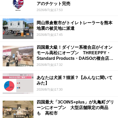
アのチケット完売
2026/8/7(金)17:53
岡山県倉敷市がトイレトレーラーを熊本
地震の被災地に派遣
2026/8/7(金)17:45
四国最大級！ダイソー系複合店がイオン
モール高松にオープン THREEPPY・
Standard Products・DAISOの複合店は
香川県初
2026/8/7(金)17:32
あなたは犬派？猫派？【みんなに聞いて
みた】
2026/8/7(金)17:30
四国最大「3COINS+plus」が丸亀町グリ
ーンにオープン 大型店舗限定の商品
も 高松市