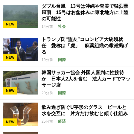
ダブル台風 13号は沖縄や奄美で猛烈暴
風雨 15号はお盆休みに東北地方に上陸
の可能性
NEW
社会
14分前
トランプ氏“盟友”コロンビア大統領就
任 愛称は「虎」 麻薬組織の殲滅掲げ
る
NEW
国際
19分前
韓国サッカー協会 外国人審判に性接待
か 日本人2人を含む 法人カードでマッ
サージ店
NEW
国際
20分前
飲み過ぎ防ぐU字形のグラス ビールと
水を交互に 片方だけ飲むと傾く仕組み
経済
25分前
NEW