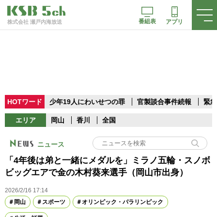
番組表
アプリ
株式会社 瀬戸内海放送
HOTワード
少年19人にわいせつの罪
官製談合事件続報
緊急
エリア
岡山
香川
全国
ニュース
「4年後は弟と一緒にメダルを」ミラノ五輪・スノボ
ビッグエアで金の木村葵来選手（岡山市出身）
2026/2/16 17:14
岡山
スポーツ
オリンピック・パラリンピック