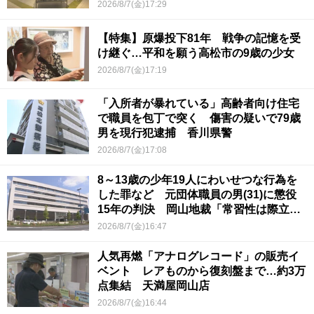
2026/8/7(金)17:29
【特集】原爆投下81年 戦争の記憶を受
け継ぐ…平和を願う高松市の9歳の少女
2026/8/7(金)17:19
「入所者が暴れている」高齢者向け住宅
で職員を包丁で突く 傷害の疑いで79歳
男を現行犯逮捕 香川県警
2026/8/7(金)17:08
8～13歳の少年19人にわいせつな行為を
した罪など 元団体職員の男(31)に懲役
15年の判決 岡山地裁「常習性は際立っ
ていて被害結果も非常に重い」
2026/8/7(金)16:47
人気再燃「アナログレコード」の販売イ
ベント レアものから復刻盤まで…約3万
点集結 天満屋岡山店
2026/8/7(金)16:44