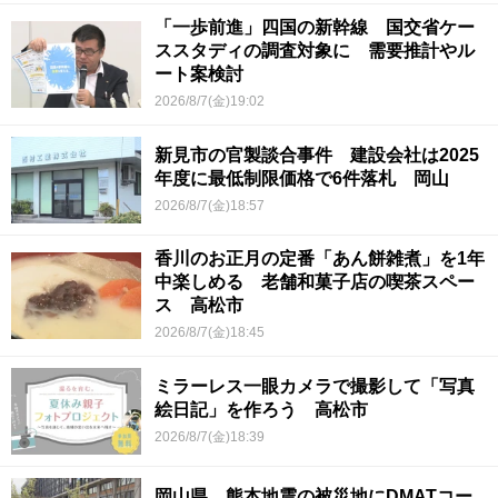
「一歩前進」四国の新幹線 国交省ケー
ススタディの調査対象に 需要推計やル
ート案検討
2026/8/7(金)19:02
新見市の官製談合事件 建設会社は2025
年度に最低制限価格で6件落札 岡山
2026/8/7(金)18:57
香川のお正月の定番「あん餅雑煮」を1年
中楽しめる 老舗和菓子店の喫茶スペー
ス 高松市
2026/8/7(金)18:45
ミラーレス一眼カメラで撮影して「写真
絵日記」を作ろう 高松市
2026/8/7(金)18:39
岡山県 熊本地震の被災地にDMATコー