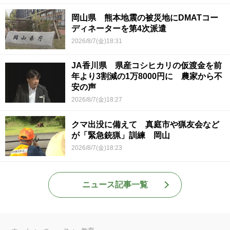
岡山県 熊本地震の被災地にDMATコー
ディネーターを第4次派遣
2026/8/7(金)18:31
JA香川県 県産コシヒカリの仮渡金を前
年より3割減の1万8000円に 農家から不
安の声
2026/8/7(金)18:27
クマ出没に備えて 真庭市や猟友会など
が「緊急銃猟」訓練 岡山
2026/8/7(金)18:23
ニュース記事一覧