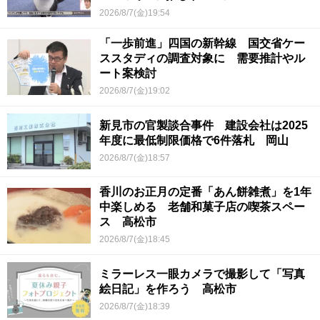
2026/8/7(金)19:54
「一歩前進」四国の新幹線 国交省ケー
ススタディの調査対象に 需要推計やル
ート案検討
2026/8/7(金)19:02
新見市の官製談合事件 建設会社は2025
年度に最低制限価格で6件落札 岡山
2026/8/7(金)18:57
香川のお正月の定番「あん餅雑煮」を1年
中楽しめる 老舗和菓子店の喫茶スペー
ス 高松市
2026/8/7(金)18:45
ミラーレス一眼カメラで撮影して「写真
絵日記」を作ろう 高松市
2026/8/7(金)18:39