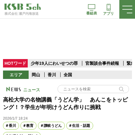
番組表
アプリ
株式会社 瀬戸内海放送
HOTワード
少年19人にわいせつの罪
官製談合事件続報
緊急
エリア
岡山
香川
全国
ニュース
高松大学の名物講義「うどん学」 あんこをトッピ
ング！？学生が年明けうどん作りに挑戦
2026/1/7 18:24
香川
教育
讃岐うどん
生活・話題