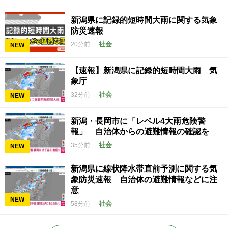
新潟県に記録的短時間大雨に関する気象
防災速報
社会
20分前
NEW
【速報】新潟県に記録的短時間大雨 気
象庁
社会
32分前
NEW
新潟・長岡市に「レベル4大雨危険警
報」 自治体からの避難情報の確認を
社会
35分前
NEW
新潟県に線状降水帯直前予測に関する気
象防災速報 自治体の避難情報などに注
意
NEW
社会
58分前