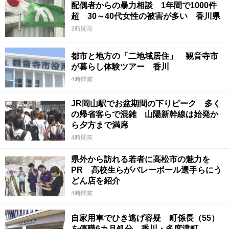
配偶者からの暴力相談 1年間で1000件
超 30～40代女性の被害が多い 香川県
3時間前
都市と地方の「二地域居住」 観音寺市
が暮らし体験ツアー 香川
4時間前
JR岡山駅でお盆期間の下りピーク 多く
の帰省客らで混雑 山陽新幹線は始発か
ら夕方まで満席
4時間前
県外から訪れる若者に高松市の魅力を
PR 高校生らがバレーボール選手らにう
どん店を紹介
4時間前
自家用車でひき逃げ容疑 町係長（55）
を停職6カ月処分 香川・多度津町