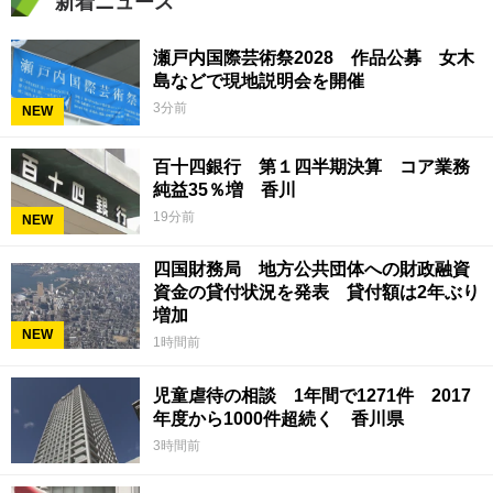
新着ニュース
瀬戸内国際芸術祭2028 作品公募 女木
島などで現地説明会を開催
3分前
NEW
百十四銀行 第１四半期決算 コア業務
純益35％増 香川
19分前
NEW
四国財務局 地方公共団体への財政融資
資金の貸付状況を発表 貸付額は2年ぶり
増加
NEW
1時間前
児童虐待の相談 1年間で1271件 2017
年度から1000件超続く 香川県
3時間前