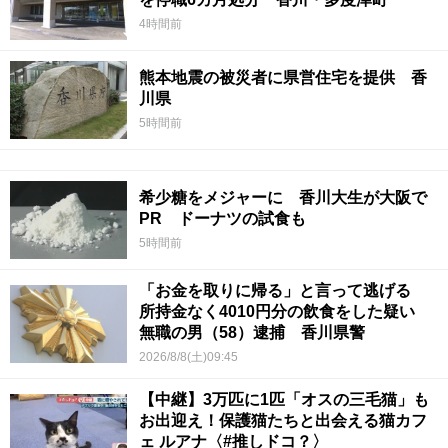
4時間前
熊本地震の被災者に県営住宅を提供 香
川県
5時間前
希少糖をメジャーに 香川大生が大阪で
PR ドーナツの試食も
5時間前
「お金を取りに帰る」と言って逃げる
所持金なく4010円分の飲食をした疑い
無職の男（58）逮捕 香川県警
2026/8/8(土)09:45
【中継】3万匹に1匹「オスの三毛猫」も
お出迎え！保護猫たちと出会える猫カフ
ェ ルアナ〈#推しドコ？〉