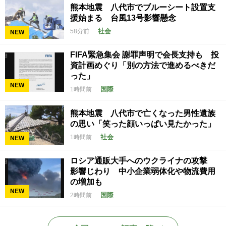
熊本地震 八代市でブルーシート設置支
援始まる 台風13号影響懸念
社会
58分前
NEW
FIFA緊急集会 謝罪声明で会長支持も 投
資計画めぐり「別の方法で進めるべきだ
った」
NEW
国際
1時間前
熊本地震 八代市で亡くなった男性遺族
の思い「笑った顔いっぱい見たかった」
社会
1時間前
NEW
ロシア通販大手へのウクライナの攻撃
影響じわり 中小企業弱体化や物流費用
の増加も
NEW
国際
2時間前