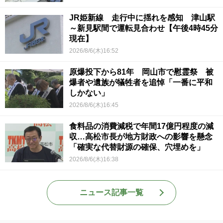
JR姫新線 走行中に揺れを感知 津山駅
～新見駅間で運転見合わせ【午後4時45分
現在】
2026/8/6(木)16:52
原爆投下から81年 岡山市で慰霊祭 被
爆者や遺族が犠牲者を追悼「一番に平和
しかない」
2026/8/6(木)16:45
食料品の消費減税で年間17億円程度の減
収…高松市長が地方財政への影響を懸念
「確実な代替財源の確保、穴埋めを」
2026/8/6(木)16:38
ニュース記事一覧