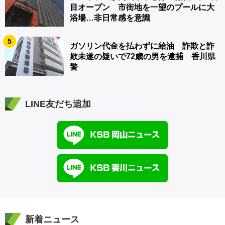
目オープン 市街地を一望のプールに大
浴場…非日常感を意識
5
ガソリン代金を払わずに給油 詐欺と詐
欺未遂の疑いで72歳の男を逮捕 香川県
警
LINE友だち追加
新着ニュース