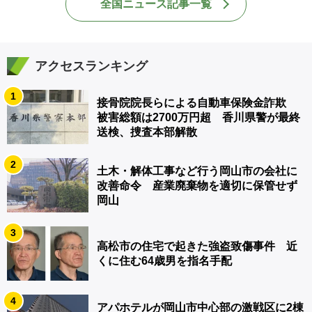
全国ニュース記事一覧
アクセスランキング
1
接骨院院長らによる自動車保険金詐欺
被害総額は2700万円超 香川県警が最終
送検、捜査本部解散
2
土木・解体工事など行う岡山市の会社に
改善命令 産業廃棄物を適切に保管せず
岡山
3
高松市の住宅で起きた強盗致傷事件 近
くに住む64歳男を指名手配
4
アパホテルが岡山市中心部の激戦区に2棟