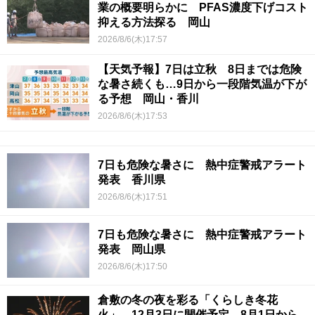
業の概要明らかに PFAS濃度下げコスト
抑える方法探る 岡山
2026/8/6(木)17:57
【天気予報】7日は立秋 8日までは危険
な暑さ続くも…9日から一段階気温が下が
る予想 岡山・香川
2026/8/6(木)17:53
7日も危険な暑さに 熱中症警戒アラート
発表 香川県
2026/8/6(木)17:51
7日も危険な暑さに 熱中症警戒アラート
発表 岡山県
2026/8/6(木)17:50
倉敷の冬の夜を彩る「くらしき冬花
火」 12月3日に開催予定 8月1日から