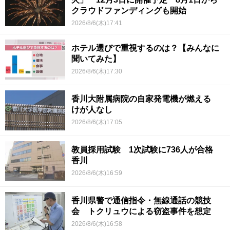
クラウドファンディングも開始
2026/8/6(木)17:41
ホテル選びで重視するのは？【みんなに
聞いてみた】
2026/8/6(木)17:30
香川大附属病院の自家発電機が燃える
けが人なし
2026/8/6(木)17:05
教員採用試験 1次試験に736人が合格
香川
2026/8/6(木)16:59
香川県警で通信指令・無線通話の競技
会 トクリュウによる窃盗事件を想定
2026/8/6(木)16:58