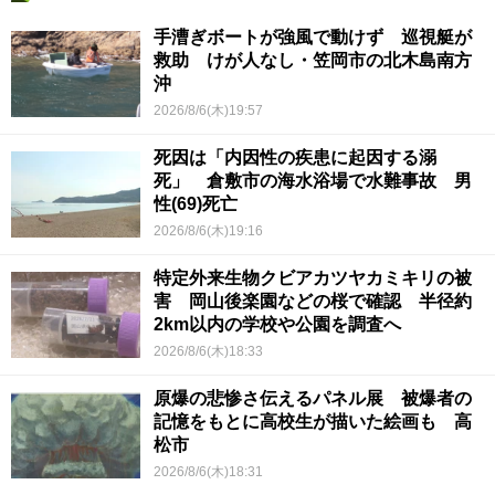
手漕ぎボートが強風で動けず 巡視艇が
救助 けが人なし・笠岡市の北木島南方
沖
2026/8/6(木)19:57
死因は「内因性の疾患に起因する溺
死」 倉敷市の海水浴場で水難事故 男
性(69)死亡
2026/8/6(木)19:16
特定外来生物クビアカツヤカミキリの被
害 岡山後楽園などの桜で確認 半径約
2km以内の学校や公園を調査へ
2026/8/6(木)18:33
原爆の悲惨さ伝えるパネル展 被爆者の
記憶をもとに高校生が描いた絵画も 高
松市
2026/8/6(木)18:31