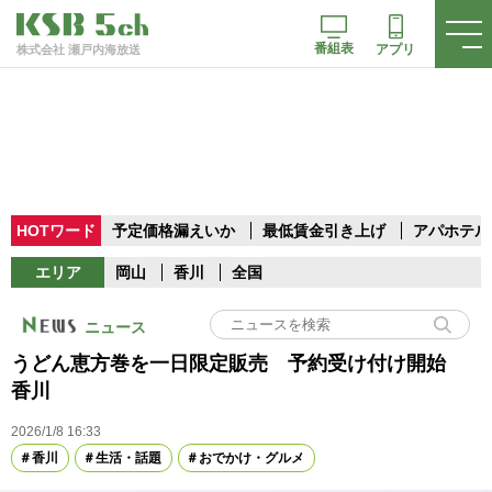
番組表
アプリ
株式会社 瀬戸内海放送
HOTワード
予定価格漏えいか
最低賃金引き上げ
アパホテル
エリア
岡山
香川
全国
ニュース
うどん恵方巻を一日限定販売 予約受け付け開始
香川
2026/1/8 16:33
香川
生活・話題
おでかけ・グルメ