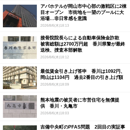
アパホテルが岡山市中心部の激戦区に2棟
目オープン 市街地を一望のプールに大
浴場…非日常感を意識
2026/8/6(木)18:13
接骨院院長らによる自動車保険金詐欺
被害総額は2700万円超 香川県警が最終
送検、捜査本部解散
2026/8/6(木)18:12
最低賃金引き上げ答申 香川は1092円、
岡山は1104円 過去2番目の引き上げ額
2026/8/6(木)18:09
熊本地震の被災者に市営住宅を無償提
供 香川・丸亀市
2026/8/6(木)18:03
吉備中央町のPFAS問題 2回目の実証事