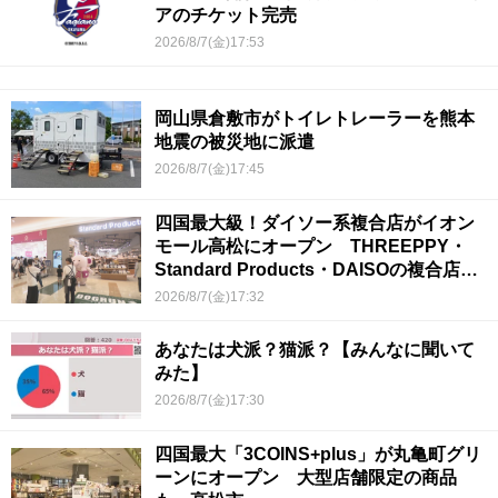
アのチケット完売
2026/8/7(金)17:53
岡山県倉敷市がトイレトレーラーを熊本
地震の被災地に派遣
2026/8/7(金)17:45
四国最大級！ダイソー系複合店がイオン
モール高松にオープン THREEPPY・
Standard Products・DAISOの複合店は
香川県初
2026/8/7(金)17:32
あなたは犬派？猫派？【みんなに聞いて
みた】
2026/8/7(金)17:30
四国最大「3COINS+plus」が丸亀町グリ
ーンにオープン 大型店舗限定の商品