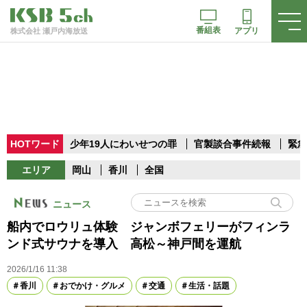
番組表
アプリ
株式会社 瀬戸内海放送
HOTワード
少年19人にわいせつの罪
官製談合事件続報
緊急
エリア
岡山
香川
全国
ニュース
船内でロウリュ体験 ジャンボフェリーがフィンラ
ンド式サウナを導入 高松～神戸間を運航
2026/1/16 11:38
香川
おでかけ・グルメ
交通
生活・話題