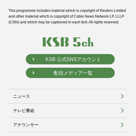
This programme includes material which is copyright of Reuters Limited
and
other material which is copyright of Cable News Network LP, LLLP
(CNN) and
which may be captioned in each text. All rights reserved.
KSB 公式SNSアカウント
配信メディア一覧
ニュース
テレビ番組
アナウンサー