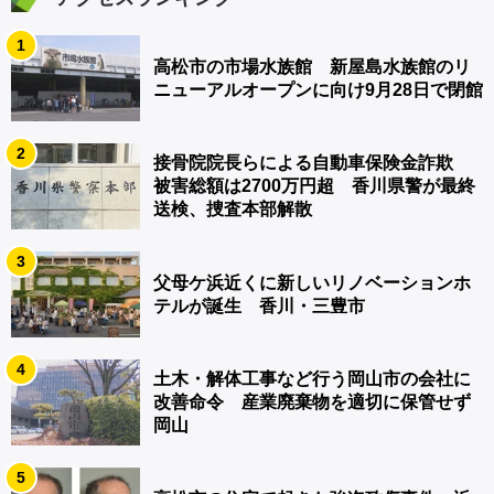
1
高松市の市場水族館 新屋島水族館のリ
ニューアルオープンに向け9月28日で閉館
2
接骨院院長らによる自動車保険金詐欺
被害総額は2700万円超 香川県警が最終
送検、捜査本部解散
3
父母ケ浜近くに新しいリノベーションホ
テルが誕生 香川・三豊市
4
土木・解体工事など行う岡山市の会社に
改善命令 産業廃棄物を適切に保管せず
岡山
5