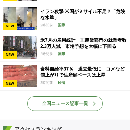
イラン攻撃 米国がミサイル不足？「危険
な水準」
国際
2時間前
NEW
米7月の雇用統計 非農業部門の就業者数
2.3万人減 市場予想を大幅に下回る
国際
2時間前
NEW
食料自給率37％ 過去最低に コメなど
値上がりで生産額ベースは上昇
経済
2時間前
NEW
全国ニュース記事一覧
アクセスランキング