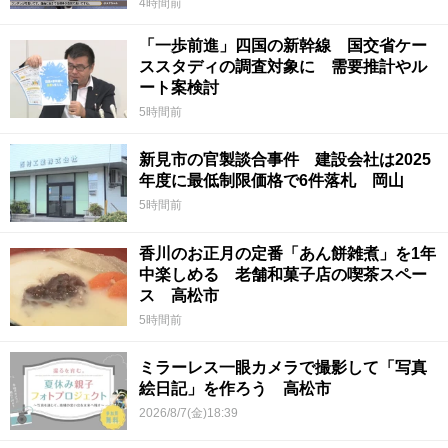
4時間前
「一歩前進」四国の新幹線 国交省ケー
ススタディの調査対象に 需要推計やル
ート案検討
5時間前
新見市の官製談合事件 建設会社は2025
年度に最低制限価格で6件落札 岡山
5時間前
香川のお正月の定番「あん餅雑煮」を1年
中楽しめる 老舗和菓子店の喫茶スペー
ス 高松市
5時間前
ミラーレス一眼カメラで撮影して「写真
絵日記」を作ろう 高松市
2026/8/7(金)18:39