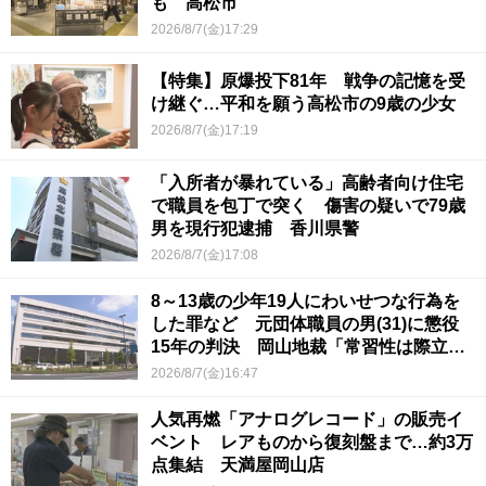
も 高松市
2026/8/7(金)17:29
【特集】原爆投下81年 戦争の記憶を受
け継ぐ…平和を願う高松市の9歳の少女
2026/8/7(金)17:19
「入所者が暴れている」高齢者向け住宅
で職員を包丁で突く 傷害の疑いで79歳
男を現行犯逮捕 香川県警
2026/8/7(金)17:08
8～13歳の少年19人にわいせつな行為を
した罪など 元団体職員の男(31)に懲役
15年の判決 岡山地裁「常習性は際立っ
ていて被害結果も非常に重い」
2026/8/7(金)16:47
人気再燃「アナログレコード」の販売イ
ベント レアものから復刻盤まで…約3万
点集結 天満屋岡山店