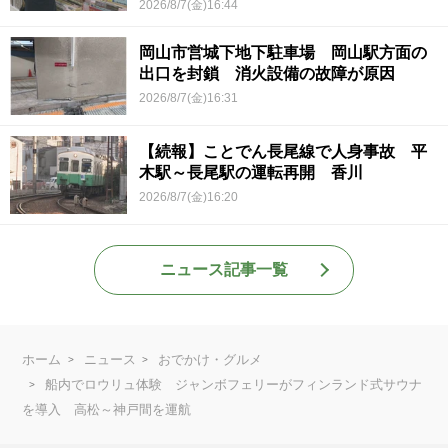
2026/8/7(金)16:44
岡山市営城下地下駐車場 岡山駅方面の
出口を封鎖 消火設備の故障が原因
2026/8/7(金)16:31
【続報】ことでん長尾線で人身事故 平
木駅～長尾駅の運転再開 香川
2026/8/7(金)16:20
ニュース記事一覧
ホーム
ニュース
おでかけ・グルメ
船内でロウリュ体験 ジャンボフェリーがフィンランド式サウナ
を導入 高松～神戸間を運航