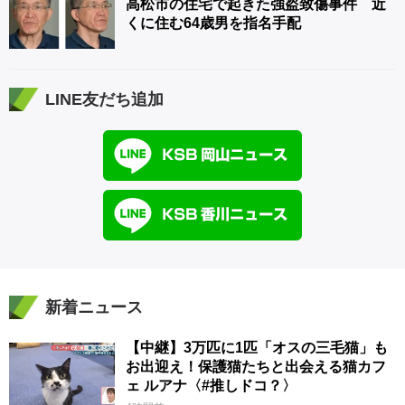
高松市の住宅で起きた強盗致傷事件 近
くに住む64歳男を指名手配
LINE友だち追加
新着ニュース
【中継】3万匹に1匹「オスの三毛猫」も
お出迎え！保護猫たちと出会える猫カフ
ェ ルアナ〈#推しドコ？〉