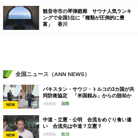
観音寺市の琴弾廻廊 サウナ人気ランキ
ングで全国1位に「種類が圧倒的に豊
富」 香川
全国ニュース（ANN NEWS）
パキスタン・サウジ・トルコの3カ国が共
同防衛協定 「米国頼み」からの脱却か
国際
1時間前
NEW
中道・立憲・公明 合流をめぐり食い違
い 合流先は中道？立憲？
政治
2時間前
NEW