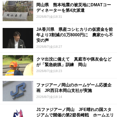
岡山県 熊本地震の被災地にDMATコー
ディネーターを第4次派遣
2026/8/7(金)18:31
JA香川県 県産コシヒカリの仮渡金を前
年より3割減の1万8000円に 農家から不
安の声
2026/8/7(金)18:27
クマ出没に備えて 真庭市や猟友会など
が「緊急銃猟」訓練 岡山
2026/8/7(金)18:23
ファジアーノ岡山のホームゲーム応援企
画 JR西日本岡山支社が実施
2026/8/7(金)18:14
J1ファジアーノ岡山 JFE晴れの国スタ
ジアムで開催の第2節長崎戦 ホームエリ