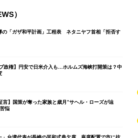
EWS）
導の「ガザ和平計画」工程表 ネタニヤフ首相「拒否す
ンプ政権】円安で日米介入も…ホルムズ海峡打開策は？中
変
の証言】国策が奪った家族と歳月“サヘル・ローズが辿
の苦悩
た」台湾代表が長崎の平和式典欠席 座席配置で市に抗