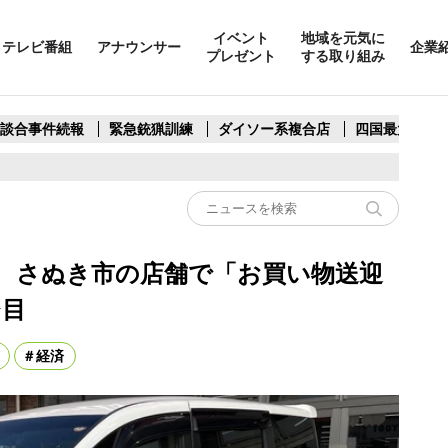
イベント
地域を元気に
テレビ番組
アナウンサー
企業
プレゼント
する取り組み
製談合事件続報
緊急銃猟訓練
ダイソー系複合店
四国最大スリ
 さぬき市の店舗で「お買い物送迎
台目
経済