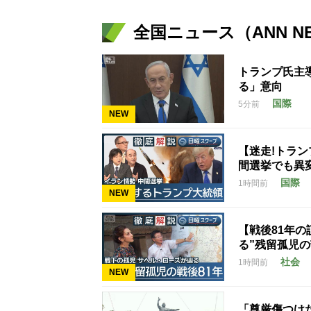
全国ニュース（ANN N
トランプ氏主
る」意向
国際
5分前
NEW
【迷走!トラ
間選挙でも異
国際
1時間前
NEW
【戦後81年
る”残留孤児
社会
1時間前
NEW
「尊厳傷つけ