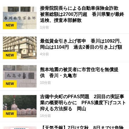
接骨院院長らによる自動車保険金詐欺
被害総額は2700万円超 香川県警が最終
送検、捜査本部解散
NEW
1分前
最低賃金引き上げ答申 香川は1092円、
岡山は1104円 過去2番目の引き上げ額
4分前
NEW
熊本地震の被災者に市営住宅を無償提
供 香川・丸亀市
10分前
NEW
吉備中央町のPFAS問題 2回目の実証事
業の概要明らかに PFAS濃度下げコスト
抑える方法探る 岡山
NEW
16分前
【天気予報】7日は立秋 8日までは危険