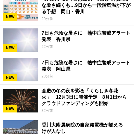
な暑さ続くも…9日から一段階気温が下が
る予想 岡山・香川
NEW
20分前
7日も危険な暑さに 熱中症警戒アラート
発表 香川県
22分前
NEW
7日も危険な暑さに 熱中症警戒アラート
発表 岡山県
23分前
NEW
倉敷の冬の夜を彩る「くらしき冬花
火」 12月3日に開催予定 8月1日から
クラウドファンディングも開始
NEW
32分前
香川大附属病院の自家発電機が燃える
けが人なし