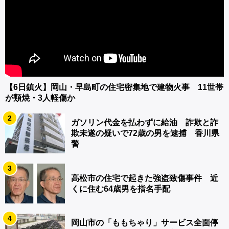
【6日鎮火】岡山・早島町の住宅密集地で建物火事 11世帯
が類焼・3人軽傷か
2
ガソリン代金を払わずに給油 詐欺と詐
欺未遂の疑いで72歳の男を逮捕 香川県
警
3
高松市の住宅で起きた強盗致傷事件 近
くに住む64歳男を指名手配
4
岡山市の「ももちゃり」サービス全面停