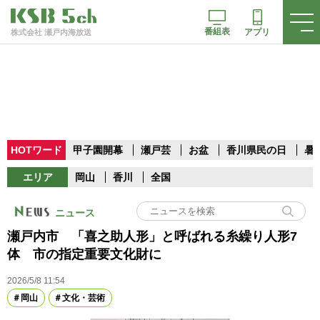
番組表
アプリ
株式会社 瀬戸内海放送
HOTワード
甲子園開幕
瀬戸芸
お盆
香川県民の日
暑
エリア
岡山
香川
全国
ニュース
瀬戸内市 「喜之助人形」と呼ばれる糸繰り人形7
体 市の指定重要文化財に
2026/5/8 11:54
岡山
文化・芸術