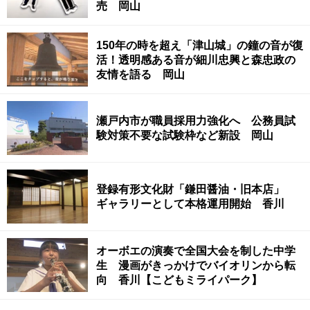
売 岡山
150年の時を超え「津山城」の鐘の音が復
活！透明感ある音が細川忠興と森忠政の
友情を語る 岡山
瀬戸内市が職員採用力強化へ 公務員試
験対策不要な試験枠など新設 岡山
登録有形文化財「鎌田醤油・旧本店」
ギャラリーとして本格運用開始 香川
オーボエの演奏で全国大会を制した中学
生 漫画がきっかけでバイオリンから転
向 香川【こどもミライパーク】