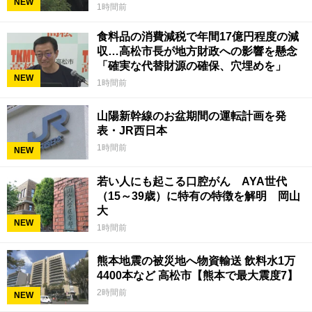
NEW
1時間前
食料品の消費減税で年間17億円程度の減
収…高松市長が地方財政への影響を懸念
「確実な代替財源の確保、穴埋めを」
NEW
1時間前
山陽新幹線のお盆期間の運転計画を発
表・JR西日本
1時間前
NEW
若い人にも起こる口腔がん AYA世代
（15～39歳）に特有の特徴を解明 岡山
大
NEW
1時間前
熊本地震の被災地へ物資輸送 飲料水1万
4400本など 高松市【熊本で最大震度7】
2時間前
NEW