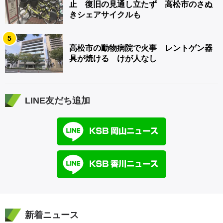
止 復旧の見通し立たず 高松市のさぬ
きシェアサイクルも
5
高松市の動物病院で火事 レントゲン器
具が焼ける けが人なし
LINE友だち追加
新着ニュース