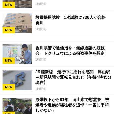
1時間前
NEW
教員採用試験 1次試験に736人が合格
香川
1時間前
NEW
香川県警で通信指令・無線通話の競技
会 トクリュウによる窃盗事件を想定
1時間前
NEW
JR姫新線 走行中に揺れを感知 津山駅
～新見駅間で運転見合わせ【午後4時45分
現在】
NEW
1時間前
原爆投下から81年 岡山市で慰霊祭 被
爆者や遺族が犠牲者を追悼「一番に平和
しかない」