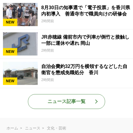
8月30日の知事選で「電子投票」を香川県
内初導入 善通寺市で職員向けの研修会
2時間前
NEW
JR赤穂線 備前市内で列車が倒竹と接触し
一部に運休や遅れ 岡山
2時間前
NEW
自治会費約32万円を横領するなどした自
衛官を懲戒免職処分 香川
2時間前
NEW
ニュース記事一覧
ホーム
ニュース
文化・芸術