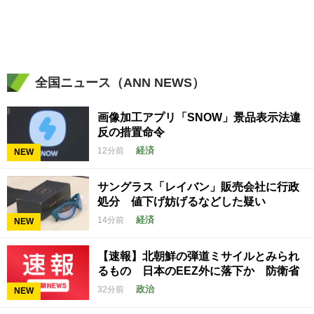
全国ニュース（ANN NEWS）
画像加工アプリ「SNOW」景品表示法違
反の措置命令
経済
12分前
NEW
サングラス「レイバン」販売会社に行政
処分 値下げ妨げるなどした疑い
経済
14分前
NEW
【速報】北朝鮮の弾道ミサイルとみられ
るもの 日本のEEZ外に落下か 防衛省
政治
32分前
NEW