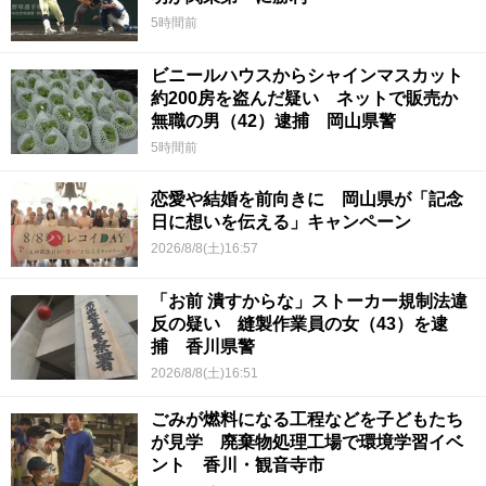
5時間前
ビニールハウスからシャインマスカット
約200房を盗んだ疑い ネットで販売か
無職の男（42）逮捕 岡山県警
5時間前
恋愛や結婚を前向きに 岡山県が「記念
日に想いを伝える」キャンペーン
2026/8/8(土)16:57
「お前 潰すからな」ストーカー規制法違
反の疑い 縫製作業員の女（43）を逮
捕 香川県警
2026/8/8(土)16:51
ごみが燃料になる工程などを子どもたち
が見学 廃棄物処理工場で環境学習イベ
ント 香川・観音寺市