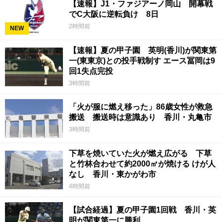
【速報】J1・ファジアーノ岡山 開幕戦
でC大阪に逆転負け 8日
2時間前
NEW
【速報】夏の甲子園 英明(香川)が関東第
一(東東京)との投手戦制す エース冨岡は9
回1失点完投
3時間前
「火が服に燃え移った」86歳女性が救急
搬送 搬送時は意識あり 香川・丸亀市
3時間前
下草を焼いていた火が燃え広がる 下草
と竹林合わせて約2000㎡が焼ける けが人
なし 香川・東かがわ市
4時間前
【試合経過】夏の甲子園1回戦 香川・英
明が関東第一に勝利