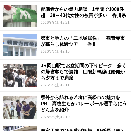
配偶者からの暴力相談 1年間で1000件
超 30～40代女性の被害が多い 香川県
2026/8/8(土)12:21
都市と地方の「二地域居住」 観音寺市
が暮らし体験ツアー 香川
2026/8/8(土)12:15
JR岡山駅でお盆期間の下りピーク 多く
の帰省客らで混雑 山陽新幹線は始発か
ら夕方まで満席
2026/8/8(土)12:11
県外から訪れる若者に高松市の魅力を
PR 高校生らがバレーボール選手らにう
どん店を紹介
2026/8/8(土)12:10
自家用車でひき逃げ容疑 町係長（55）