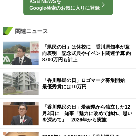
KSB NEWSを
Google検索のお気に入りに登録
関連ニュース
「県民の日」は休校に 香川県知事が意
向表明 記念式典やイベント関連予算 約
8700万円も計上
「香川県民の日」ロゴマーク募集開始
最優秀賞には10万円
「香川県民の日」愛媛県から独立した12
月3日に 知事「魅力に改めて触れ、思い
を深めて」 2026年から実施