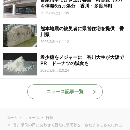
を停職6カ月処分 香川・多度津町
2026/8/8(土)11:35
熊本地震の被災者に県営住宅を提供 香
川県
2026/8/8(土)11:12
希少糖をメジャーに 香川大生が大阪で
PR ドーナツの試食も
2026/8/8(土)10:24
ニュース記事一覧
ホーム
ニュース
行政
香川県民の日にあわせて新たに県民歌を さだまさしさんに作曲