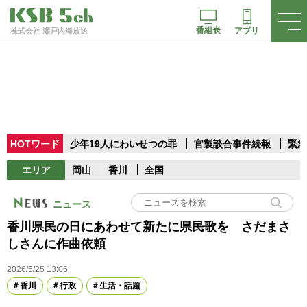
番組表
アプリ
株式会社 瀬戸内海放送
HOTワード
少年19人にわいせつの罪
官製談合事件続報
緊急
エリア
岡山
香川
全国
ニュース
香川県民の日にあわせて新たに県民歌を さだまさ
しさんに作曲依頼
2026/5/25 13:06
香川
行政
生活・話題