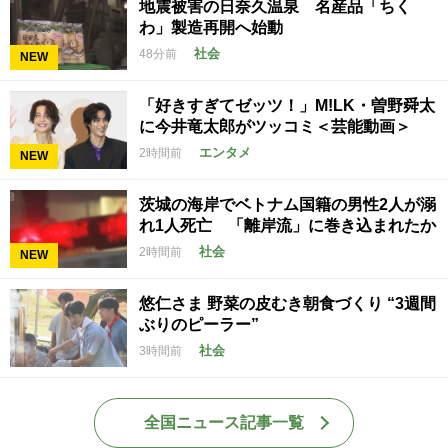
地震被害の日奈久温泉 名産品「ちく
わ」製造再開へ始動
社会
48分前
NEW
「好きすぎてゼッツ！」M!LK・曽野舜太
に今井竜太郎がツッコミ＜芸能動画＞
エンタメ
2時間前
NEW
茨城の海岸でベトナム国籍の男性2人が溺
れ1人死亡 「離岸流」に巻き込まれたか
社会
2時間前
NEW
悠仁さま 野菜の皮むき朝食づくり “3週間
ぶりのピーラー”
社会
3時間前
全国ニュース記事一覧