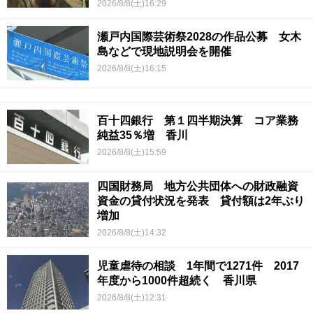
2026/8/8(土)16:29
瀬戸内国際芸術祭2028の作品公募 女木
島などで現地説明会を開催
2026/8/8(土)16:15
百十四銀行 第１四半期決算 コア業務
純益35％増 香川
2026/8/8(土)15:59
四国財務局 地方公共団体への財政融資
資金の貸付状況を発表 貸付額は2年ぶり
増加
2026/8/8(土)14:32
児童虐待の相談 1年間で1271件 2017
年度から1000件超続く 香川県
2026/8/8(土)12:31