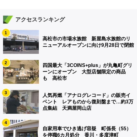
アクセスランキング
1
高松市の市場水族館 新屋島水族館のリ
ニューアルオープンに向け9月28日で閉館
2
四国最大「3COINS+plus」が丸亀町グリ
ーンにオープン 大型店舗限定の商品
も 高松市
3
人気再燃「アナログレコード」の販売イ
ベント レアものから復刻盤まで…約3万
点集結 天満屋岡山店
4
自家用車でひき逃げ容疑 町係長（55）
を停職6カ月処分 香川・多度津町