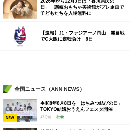
2026年から12月3日は「香川県民の
日」 讃岐おもちゃ美術館がプレ企画で
子どもたちを入場無料に
【速報】J1・ファジアーノ岡山 開幕戦
でC大阪に逆転負け 8日
全国ニュース（ANN NEWS）
令和8年8月8日を「はちみつ結びの日」
TOKYO結婚おうえんフェスタ開催
社会
47分前
NEW