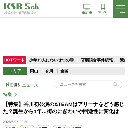
番組表
アプリ
株式会社 瀬戸内海放送
HOTワード
少年19人にわいせつの罪
官製談合事件続報
緊急
エリア
岡山
香川
全国
ニュース
特集
【特集】香川初公演の&TEAMはアリーナをどう感じ
た？誕生から1年…街のにぎわいや回遊性に変化は
2026/5/26 22:30