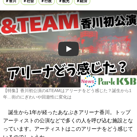
香川
社会
行政
観光
経済
Play
【特集】香川初公演の&TEAMはアリーナをどう感じた？誕生から1
年…街のにぎわいや回遊性に変化は
誕生から1年が経ったあなぶきアリーナ香川。トップ
アーティストの公演などで多くの人を呼び込む施設とな
っています。アーティストはこのアリーナをどう感じて