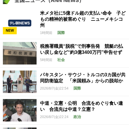
全国ニュース（ANN NEWS）
米メタ社に5億ドル超の支払い命令 子ど
もの精神的被害めぐり ニューメキシコ
州
NEW
国際
1時間前
税務署職員“脱税”で刑事告発 競艇の払
い戻し金など“約3億3400万円”申告せず
社会
5時間前
パキスタン・サウジ・トルコの3カ国が共
同防衛協定 「米国頼み」からの脱却か
国際
2026/8/7(金)22:54
中道・立憲・公明 合流をめぐり食い違
い 合流先は中道？立憲？
政治
2026/8/7(金)22:24