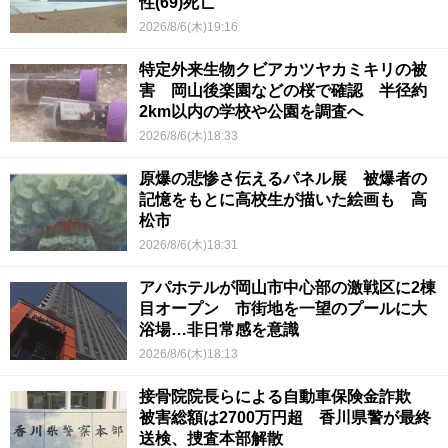
性(69)死亡
2026/8/6(木)19:16
特定外来生物クビアカツヤカミキリの被
害 岡山後楽園などの桜で確認 半径約
2km以内の学校や公園を調査へ
2026/8/6(木)18:33
原爆の悲惨さ伝えるパネル展 被爆者の
記憶をもとに高校生が描いた絵画も 高
松市
2026/8/6(木)18:31
アパホテルが岡山市中心部の激戦区に2棟
目オープン 市街地を一望のプールに大
浴場…非日常感を意識
2026/8/6(木)18:13
接骨院院長らによる自動車保険金詐欺
被害総額は2700万円超 香川県警が最終
送検、捜査本部解散