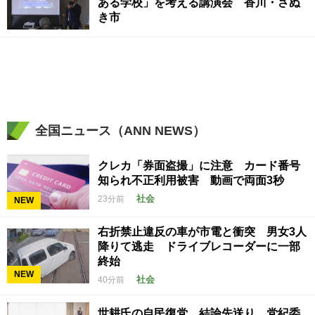
ある学校」を考える講演会 香川・さぬ
き市
全国ニュース（ANN NEWS）
クレカ「券面盗撮」に注意 カード番号
知られ不正利用被害 動画で両面3秒
社会
23分前
NEW
右折禁止違反の車が市電と衝突 男女3人
降りて逃走 ドライブレコーダーに一部
終始
NEW
社会
40分前
世耕氏の自民復党、結論先送り 党紀委