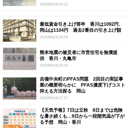
2026/8/6(木)18:12
最低賃金引き上げ答申 香川は1092円、
岡山は1104円 過去2番目の引き上げ額
2026/8/6(木)18:09
熊本地震の被災者に市営住宅を無償提
供 香川・丸亀市
2026/8/6(木)18:03
吉備中央町のPFAS問題 2回目の実証事
業の概要明らかに PFAS濃度下げコスト
抑える方法探る 岡山
2026/8/6(木)17:57
【天気予報】7日は立秋 8日までは危険
な暑さ続くも…9日から一段階気温が下が
る予想 岡山・香川