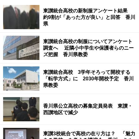
東讃統合高校の新制服アンケート結果
約9割が「あった方が良い」と回答 香川
県
東讃統合高校の制服についてアンケート
調査へ 近隣小中学生や保護者らのニー
ズ把握 香川県教委
東讃統合高校 3学年そろって開校する
「転学方式」に 2030年開校予定 香川
県教委
香川県公立高校の募集定員発表 東讃・
西讃地区で減少
東讃3校統合で高校の在り方は？ 「魅力