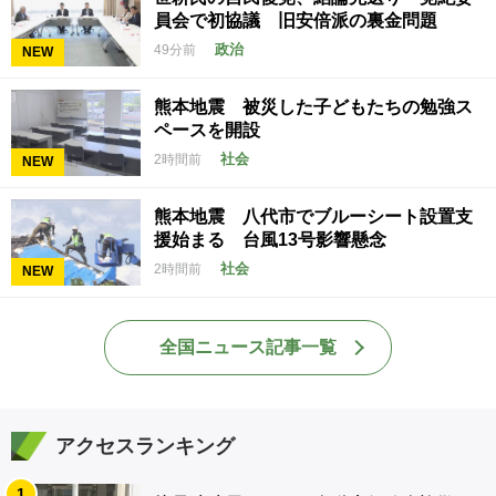
員会で初協議 旧安倍派の裏金問題
政治
49分前
NEW
熊本地震 被災した子どもたちの勉強ス
ペースを開設
社会
2時間前
NEW
熊本地震 八代市でブルーシート設置支
援始まる 台風13号影響懸念
社会
2時間前
NEW
全国ニュース記事一覧
アクセスランキング
1