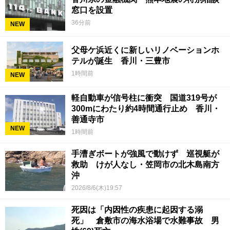
窓口を設置
36分前
NEW
父母ケ浜近くに新しいリノベーションホ
テルが誕生 香川・三豊市
1時間前
NEW
軽自動車が信号柱に衝突 国道319号が
300mにわたり約4時間通行止め 香川・
善通寺市
NEW
1時間前
手漕ぎボートが強風で動けず 巡視艇が
救助 けが人なし・笠岡市の北木島南方
沖
2026/8/6(木)19:57
死因は「内因性の疾患に起因する溺
死」 倉敷市の海水浴場で水難事故 男