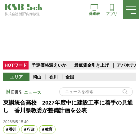
番組表
アプリ
株式会社 瀬戸内海放送
HOTワード
予定価格漏えいか
最低賃金引き上げ
アパホテル
エリア
岡山
香川
全国
ニュース
東讃統合高校 2027年度中に建設工事に着手の見通
し 香川県教委が整備計画を公表
2026/6/5 15:40
香川
行政
教育