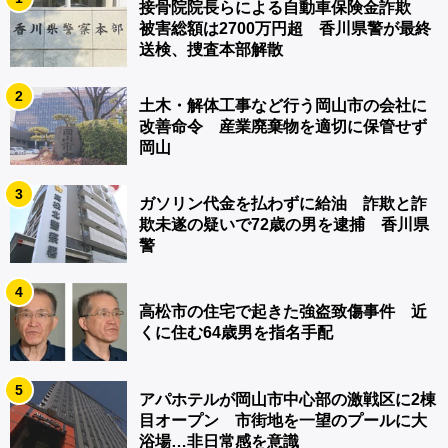
接骨院院長らによる自動車保険金詐欺
被害総額は2700万円超 香川県警が最終
送検、捜査本部解散
2
土木・解体工事など行う岡山市の会社に
改善命令 産業廃棄物を適切に保管せず
岡山
3
ガソリン代金を払わずに給油 詐欺と詐
欺未遂の疑いで72歳の男を逮捕 香川県
警
4
高松市の住宅で起きた強盗致傷事件 近
くに住む64歳男を指名手配
5
アパホテルが岡山市中心部の激戦区に2棟
目オープン 市街地を一望のプールに大
浴場…非日常感を意識