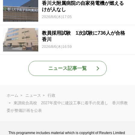
香川大附属病院の自家発電機が燃える
けが人なし
2026/8/6(木)17:05
教員採用試験 1次試験に736人が合格
香川
2026/8/6(木)16:59
ニュース記事一覧
ホーム
ニュース
行政
東讃統合高校 2027年度中に建設工事に着手の見通し 香川県教
委が整備計画を公表
This programme includes material which is copyright of Reuters Limited