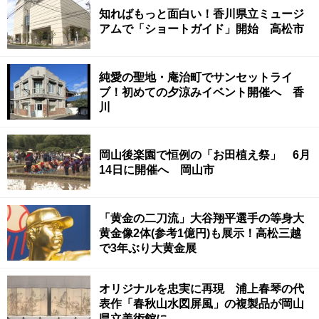
知ればもっと面白い！香川県立ミュージ
アムで「ショートガイド」開始 高松市
純愛の聖地・庵治町でサンセットライ
ブ！初めての夕涼みイベント開催へ 香
川
岡山後楽園で恒例の「お田植え祭」 6月
14日に開催へ 岡山市
「黄金の二刀流」大谷翔平選手の等身大
黄金像2体(参考1億円)も展示！高松三越
で3年ぶり大黄金展
オリジナルを忠実に再現 浦上春琴の代
表作「春秋山水図屏風」の複製品が岡山
県立美術館に