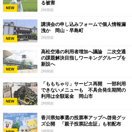
る被害
NEW
2時間前
講演会の申し込みフォームで個人情報漏
洩か 岡山・早島町
2時間前
NEW
高松空港の利用者増加へ議論 二次交通
の課題解決目指しワーキンググループを
新設へ
NEW
2時間前
「ももちゃり」サービス再開 一部利用
できないメニューも 不具合発生期間の
利用は全額返金 岡山市
NEW
2時間前
香川県知事選の投票率アップへ啓発グッ
ズ公開 「親子投票記念証」も初配布
2時間前