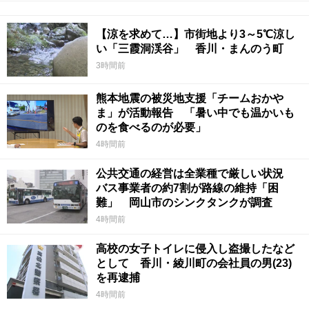
【涼を求めて…】市街地より3～5℃涼し
い「三霞洞渓谷」 香川・まんのう町
3時間前
熊本地震の被災地支援「チームおかや
ま」が活動報告 「暑い中でも温かいも
のを食べるのが必要」
4時間前
公共交通の経営は全業種で厳しい状況
バス事業者の約7割が路線の維持「困
難」 岡山市のシンクタンクが調査
4時間前
高校の女子トイレに侵入し盗撮したなど
として 香川・綾川町の会社員の男(23)
を再逮捕
4時間前