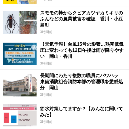
NEW
スモモの幹からクビアカツヤカミキリの
ふんなどの農業被害を確認 香川・小豆
島町
3時間前
【天気予報】台風15号の影響…熱帯低気
圧に変わっても12日午後は雨が降りやす
い 岡山・香川
3時間前
長期間にわたり複数の職員にパワハラ
東備消防組合消防本部の管理職を懲戒処
分 岡山
3時間前
節水対策してますか？【みんなに聞いて
みた】
3時間前