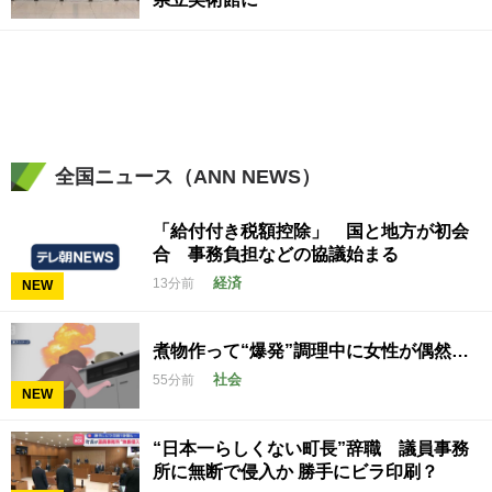
全国ニュース（ANN NEWS）
「給付付き税額控除」 国と地方が初会
合 事務負担などの協議始まる
経済
13分前
NEW
煮物作って“爆発”調理中に女性が偶然…
社会
55分前
NEW
“日本一らしくない町長”辞職 議員事務
所に無断で侵入か 勝手にビラ印刷？