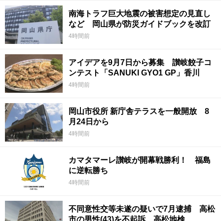
南海トラフ巨大地震の被害想定の見直し
など 岡山県が防災ガイドブックを改訂
4時間前
アイデアを9月7日から募集 讃岐餃子コ
ンテスト「SANUKI GYO1 GP」香川
4時間前
岡山市役所 新庁舎テラスを一般開放 8
月24日から
4時間前
カマタマーレ讃岐が開幕戦勝利！ 福島
に逆転勝ち
4時間前
不同意性交等未遂の疑いで7月逮捕 高松
市の男性(43)を不起訴 高松地検