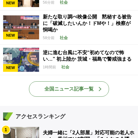
社会
56分前
NEW
新たな取り調べ映像公開 黙秘する被告
に「破滅したいんか！ドMや！」検察が
恫喝か
NEW
社会
58分前
逆に進む台風に不安“初めてなので怖
い…” 初上陸か 茨城・福島で警戒強まる
社会
1時間前
NEW
全国ニュース記事一覧
アクセスランキング
1
夫婦一緒に「2人部屋」対応可能の老人ホ