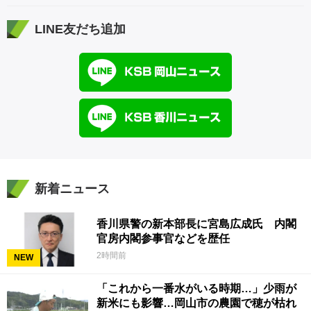
LINE友だち追加
新着ニュース
香川県警の新本部長に宮島広成氏 内閣
官房内閣参事官などを歴任
2時間前
NEW
「これから一番水がいる時期…」少雨が
新米にも影響…岡山市の農園で穂が枯れ