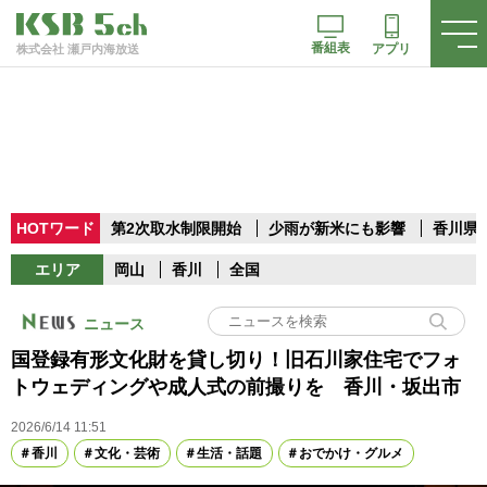
番組表
アプリ
株式会社 瀬戸内海放送
HOTワード
第2次取水制限開始
少雨が新米にも影響
香川県
エリア
岡山
香川
全国
ニュース
国登録有形文化財を貸し切り！旧石川家住宅でフォ
トウェディングや成人式の前撮りを 香川・坂出市
2026/6/14 11:51
香川
文化・芸術
生活・話題
おでかけ・グルメ