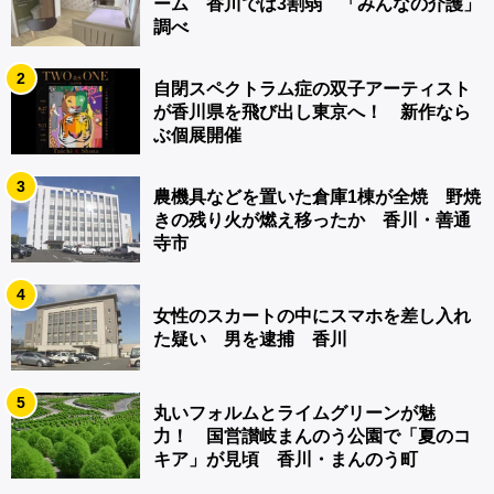
ーム 香川では3割弱 「みんなの介護」
調べ
2
自閉スペクトラム症の双子アーティスト
が香川県を飛び出し東京へ！ 新作なら
ぶ個展開催
3
農機具などを置いた倉庫1棟が全焼 野焼
きの残り火が燃え移ったか 香川・善通
寺市
4
女性のスカートの中にスマホを差し入れ
た疑い 男を逮捕 香川
5
丸いフォルムとライムグリーンが魅
力！ 国営讃岐まんのう公園で「夏のコ
キア」が見頃 香川・まんのう町