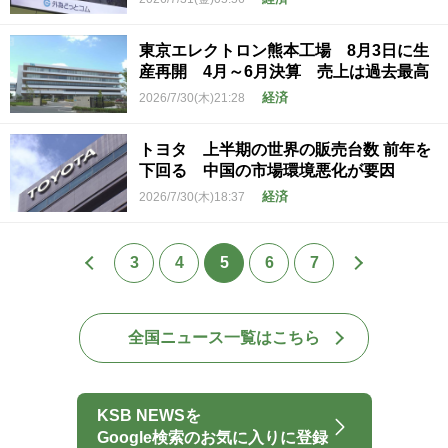
東京エレクトロン熊本工場 8月3日に生
産再開 4月～6月決算 売上は過去最高
経済
2026/7/30(木)21:28
トヨタ 上半期の世界の販売台数 前年を
下回る 中国の市場環境悪化が要因
経済
2026/7/30(木)18:37
3
4
5
6
7
全国ニュース一覧はこちら
KSB NEWSを
Google検索のお気に入りに登録