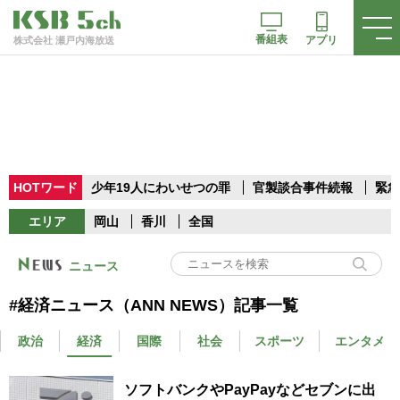
番組表
アプリ
株式会社 瀬戸内海放送
HOTワード
少年19人にわいせつの罪
官製談合事件続報
緊急
エリア
岡山
香川
全国
ニュース
#経済ニュース（ANN NEWS）記事一覧
政治
経済
国際
社会
スポーツ
エンタメ
ソフトバンクやPayPayなどセブンに出