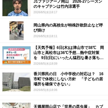
J1ファジアーノ岡山 2026-27シーズン
のキャプテンは竹内涼選手
2026/8/5(水)18:17
岡山県内の高校生が特殊詐欺防止など呼
び掛け
2026/8/5(水)18:11
【天気予報】6日(木)は津山市で38℃ 岡
山市と高松市は36℃予想…熱中症対策
を 9日(日)にいったん猛烈な暑さ落ち着
くか
2026/8/5(水)18:09
香川県民の日 小中学校の対応は？ 16
市町で休校にしない方針 「子どもの居
場所を確保できない」
2026/8/5(水)18:06
天満屋岡山店で「世界の昆虫展」 カブ