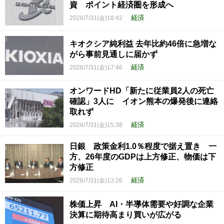
資 ポイント経済圏を形成へ
経済
2026/7/31(金)18:42
キオクシア純利益 去年比約46倍に急増な
がら事前見通しに届かず
経済
2026/7/31(金)17:46
オンワードHD「新たに従業員2人の死亡
確認」3人に イオン熊本の爆発後に連絡
取れず
経済
2026/7/31(金)15:38
日銀 政策金利1.0％程度で据え置き 一
方、26年度のGDPは上方修正、物価は下
方修正
経済
2026/7/31(金)13:26
株価上昇 AI・半導体需要や好調な企業
決算に期待高まり買いが広がる