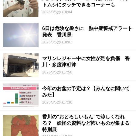
トムシにタッチできるコーナーも
2026/8/5(水)18:04
6日は危険な暑さに 熱中症警戒アラート
発表 香川県
2026/8/5(水)18:01
マリンレジャー中に女性が足を負傷 香
川・多度津町沖
2026/8/5(水)17:50
今年のお盆の予定は？【みんなに聞いて
みた】
2026/8/5(水)17:30
香川の“おとろしいもん”で涼しくなれ
る？ 妖怪の資料など怖いものが集まる
特別展