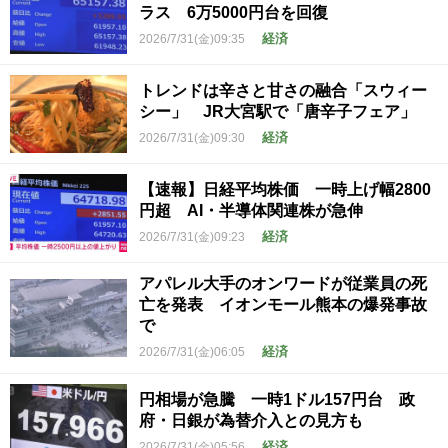
ラス 6万5000円台を回復
経済
2026/7/31(金)09:35
トレンドは辛さと甘さの融合「スウィー
シー」 JR大宮駅で「唐辛子フェア」
経済
2026/7/31(金)09:30
【速報】日経平均株価 一時上げ幅2800
円超 AI・半導体関連株が急伸
経済
2026/7/31(金)09:23
アパレル大手のオンワードが従業員の死
亡を発表 イオンモール熊本の爆発事故
で
経済
2026/7/31(金)06:05
円相場が急騰 一時1ドル157円台 政
府・日銀が為替介入との見方も
経済
2026/7/31(金)05:56