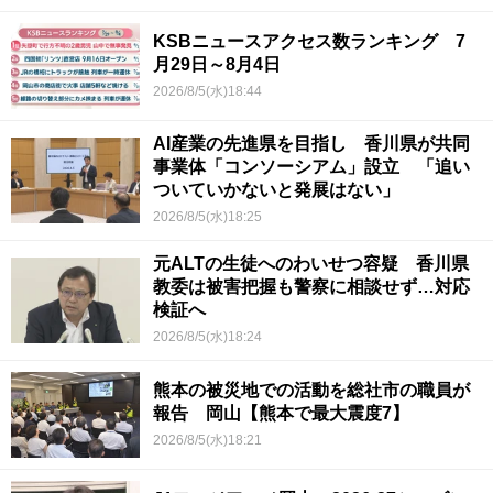
KSBニュースアクセス数ランキング 7
月29日～8月4日
2026/8/5(水)18:44
AI産業の先進県を目指し 香川県が共同
事業体「コンソーシアム」設立 「追い
ついていかないと発展はない」
2026/8/5(水)18:25
元ALTの生徒へのわいせつ容疑 香川県
教委は被害把握も警察に相談せず…対応
検証へ
2026/8/5(水)18:24
熊本の被災地での活動を総社市の職員が
報告 岡山【熊本で最大震度7】
2026/8/5(水)18:21