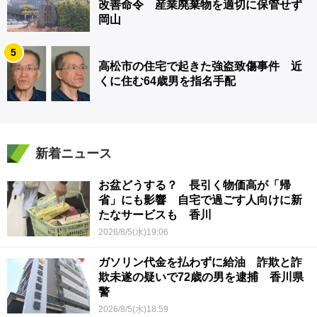
改善命令 産業廃棄物を適切に保管せず
岡山
5
高松市の住宅で起きた強盗致傷事件 近
くに住む64歳男を指名手配
新着ニュース
お盆どうする？ 長引く物価高が「帰
省」にも影響 自宅で過ごす人向けに新
たなサービスも 香川
2026/8/5(水)19:06
ガソリン代金を払わずに給油 詐欺と詐
欺未遂の疑いで72歳の男を逮捕 香川県
警
2026/8/5(水)18:59