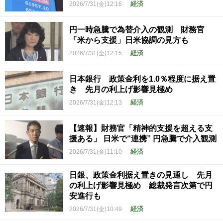
経済
2026/7/31(金)12:16
円一時急騰で為替介入の観測 財務官
「米から支援」日米協調の見方も
経済
2026/7/31(金)12:15
日本銀行 政策金利を1.0％程度に据え置
き 先月の利上げ影響見極め
経済
2026/7/31(金)12:13
【速報】財務官「精神的支援を超える支
援ある」 日米で“連携” 円急騰で介入観測
経済
2026/7/31(金)11:10
日銀、政策金利据え置きの見通し 先月
の利上げ影響見極め 総裁発言次第で円
安進行も
経済
2026/7/31(金)10:49