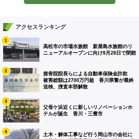
アクセスランキング
1
高松市の市場水族館 新屋島水族館のリ
ニューアルオープンに向け9月28日で閉館
2
接骨院院長らによる自動車保険金詐欺
被害総額は2700万円超 香川県警が最終
送検、捜査本部解散
3
父母ケ浜近くに新しいリノベーションホ
テルが誕生 香川・三豊市
4
土木・解体工事など行う岡山市の会社に