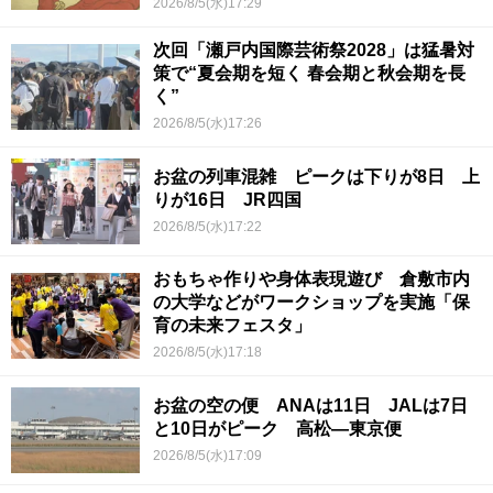
2026/8/5(水)17:29
次回「瀬戸内国際芸術祭2028」は猛暑対
策で“夏会期を短く 春会期と秋会期を長
く”
2026/8/5(水)17:26
お盆の列車混雑 ピークは下りが8日 上
りが16日 JR四国
2026/8/5(水)17:22
おもちゃ作りや身体表現遊び 倉敷市内
の大学などがワークショップを実施「保
育の未来フェスタ」
2026/8/5(水)17:18
お盆の空の便 ANAは11日 JALは7日
と10日がピーク 高松―東京便
2026/8/5(水)17:09