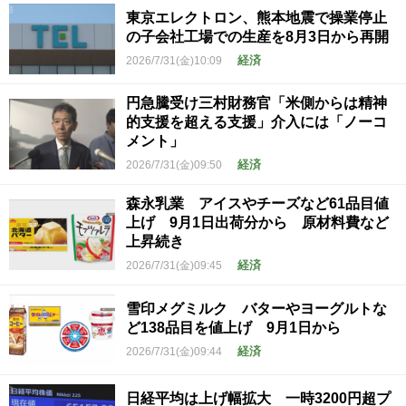
東京エレクトロン、熊本地震で操業停止
の子会社工場での生産を8月3日から再開
経済
2026/7/31(金)10:09
円急騰受け三村財務官「米側からは精神
的支援を超える支援」介入には「ノーコ
メント」
経済
2026/7/31(金)09:50
森永乳業 アイスやチーズなど61品目値
上げ 9月1日出荷分から 原材料費など
上昇続き
経済
2026/7/31(金)09:45
雪印メグミルク バターやヨーグルトな
ど138品目を値上げ 9月1日から
経済
2026/7/31(金)09:44
日経平均は上げ幅拡大 一時3200円超プ