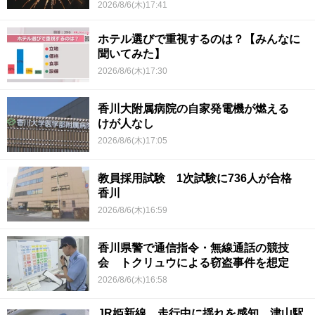
2026/8/6(木)17:41
ホテル選びで重視するのは？【みんなに
聞いてみた】
2026/8/6(木)17:30
香川大附属病院の自家発電機が燃える
けが人なし
2026/8/6(木)17:05
教員採用試験 1次試験に736人が合格
香川
2026/8/6(木)16:59
香川県警で通信指令・無線通話の競技
会 トクリュウによる窃盗事件を想定
2026/8/6(木)16:58
JR姫新線 走行中に揺れを感知 津山駅