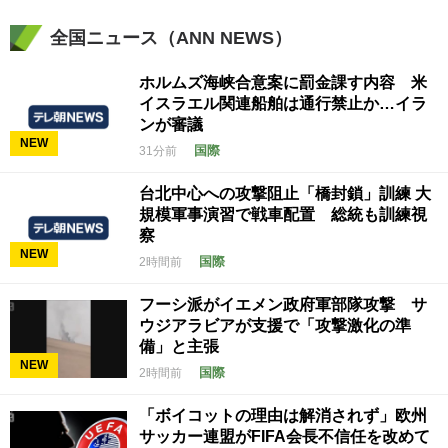
全国ニュース（ANN NEWS）
ホルムズ海峡合意案に罰金課す内容 米
イスラエル関連船舶は通行禁止か…イラ
ンが審議
NEW
国際
31分前
台北中心への攻撃阻止「橋封鎖」訓練 大
規模軍事演習で戦車配置 総統も訓練視
察
NEW
国際
2時間前
フーシ派がイエメン政府軍部隊攻撃 サ
ウジアラビアが支援で「攻撃激化の準
備」と主張
NEW
国際
2時間前
「ボイコットの理由は解消されず」欧州
サッカー連盟がFIFA会長不信任を改めて