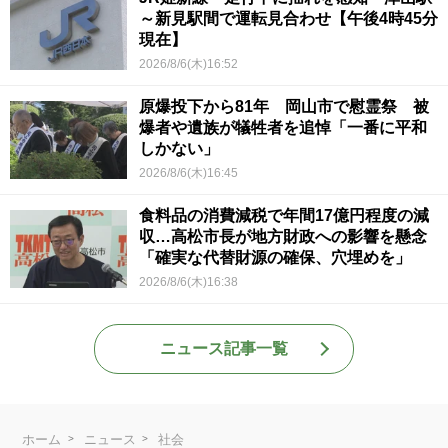
～新見駅間で運転見合わせ【午後4時45分
現在】
2026/8/6(木)16:52
原爆投下から81年 岡山市で慰霊祭 被
爆者や遺族が犠牲者を追悼「一番に平和
しかない」
2026/8/6(木)16:45
食料品の消費減税で年間17億円程度の減
収…高松市長が地方財政への影響を懸念
「確実な代替財源の確保、穴埋めを」
2026/8/6(木)16:38
ニュース記事一覧
ホーム
ニュース
社会