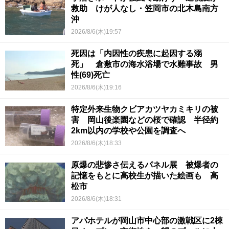
救助 けが人なし・笠岡市の北木島南方
沖
2026/8/6(木)19:57
死因は「内因性の疾患に起因する溺
死」 倉敷市の海水浴場で水難事故 男
性(69)死亡
2026/8/6(木)19:16
特定外来生物クビアカツヤカミキリの被
害 岡山後楽園などの桜で確認 半径約
2km以内の学校や公園を調査へ
2026/8/6(木)18:33
原爆の悲惨さ伝えるパネル展 被爆者の
記憶をもとに高校生が描いた絵画も 高
松市
2026/8/6(木)18:31
アパホテルが岡山市中心部の激戦区に2棟