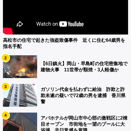
高松市の住宅で起きた強盗致傷事件 近くに住む64歳男を
指名手配
2
【6日鎮火】岡山・早島町の住宅密集地で
建物火事 11世帯が類焼・3人軽傷か
3
ガソリン代金を払わずに給油 詐欺と詐
欺未遂の疑いで72歳の男を逮捕 香川県
警
4
アパホテルが岡山市中心部の激戦区に2棟
目オープン 市街地を一望のプールに大
浴場…非日常感を意識