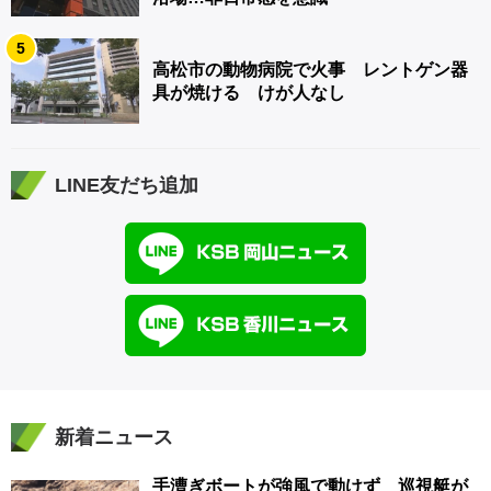
5
高松市の動物病院で火事 レントゲン器
具が焼ける けが人なし
LINE友だち追加
新着ニュース
手漕ぎボートが強風で動けず 巡視艇が