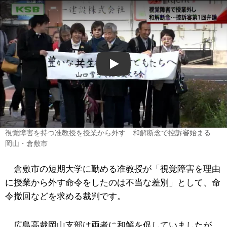
Play
視覚障害を持つ准教授を授業から外す 和解断念で控訴審始まる
岡山・倉敷市
倉敷市の短期大学に勤める准教授が「視覚障害を理由
に授業から外す命令をしたのは不当な差別」として、命
令撤回などを求める裁判です。
広島高裁岡山支部は両者に和解を促していましたが、