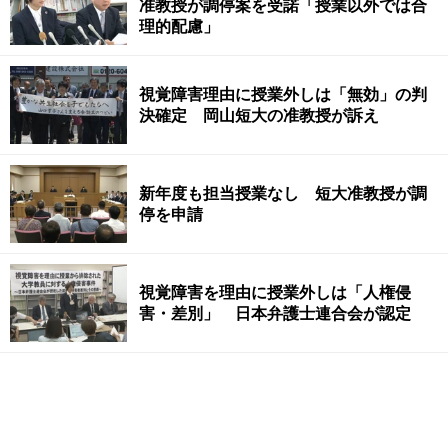
准教授が調停案を受諾「授業以外では合
理的配慮」
視覚障害理由に授業外しは「無効」の判
決確定 岡山短大の准教授が訴え
新年度も担当授業なし 短大准教授が調
停を申請
視覚障害を理由に授業外しは「人権侵
害・差別」 日本弁護士連合会が認定