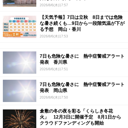
2026/8/6(木)17:57
【天気予報】7日は立秋 8日までは危険
な暑さ続くも…9日から一段階気温が下が
る予想 岡山・香川
2026/8/6(木)17:53
7日も危険な暑さに 熱中症警戒アラート
発表 香川県
2026/8/6(木)17:51
7日も危険な暑さに 熱中症警戒アラート
発表 岡山県
2026/8/6(木)17:50
倉敷の冬の夜を彩る「くらしき冬花
火」 12月3日に開催予定 8月1日から
クラウドファンディングも開始