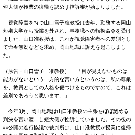
短大側が授業の復帰を認めず控訴審が始まりました。
視覚障害を持つ山口雪子准教授は去年、勤務する岡山
短期大学から授業を外され、事務職への転換命令を受け
ました。山口准教授は、これが視覚障害者への差別とし
て命令無効などを求め、岡山地裁に訴えを起こしまし
た。
（原告・山口雪子 准教授） 「目が見えないものは
能力がないという一方的な言い方というのは、私の尊厳
を、教員としての人格を傷つけるものですので、これは
差別であろうと思います。」
今年3月、岡山地裁は山口准教授の主張をほぼ認める
判決を言い渡、し短大側が控訴していました。その後の
非公開の進行協議で裁判所は、山口准教授が授業に復帰