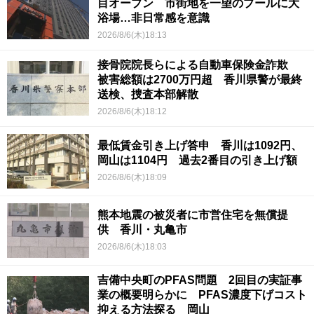
目オープン 市街地を一望のプールに大
浴場…非日常感を意識
2026/8/6(木)18:13
接骨院院長らによる自動車保険金詐欺
被害総額は2700万円超 香川県警が最終
送検、捜査本部解散
2026/8/6(木)18:12
最低賃金引き上げ答申 香川は1092円、
岡山は1104円 過去2番目の引き上げ額
2026/8/6(木)18:09
熊本地震の被災者に市営住宅を無償提
供 香川・丸亀市
2026/8/6(木)18:03
吉備中央町のPFAS問題 2回目の実証事
業の概要明らかに PFAS濃度下げコスト
抑える方法探る 岡山