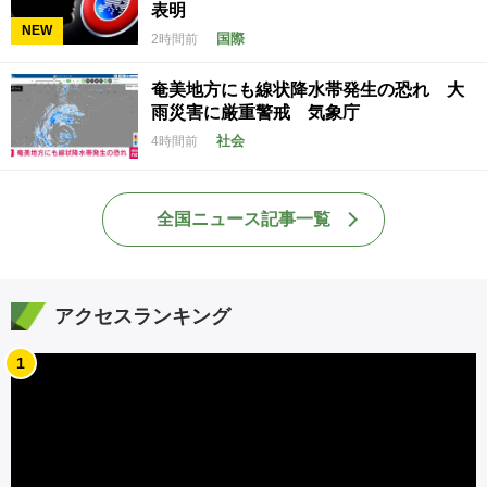
表明
NEW
国際
2時間前
奄美地方にも線状降水帯発生の恐れ 大
雨災害に厳重警戒 気象庁
社会
4時間前
全国ニュース記事一覧
アクセスランキング
1