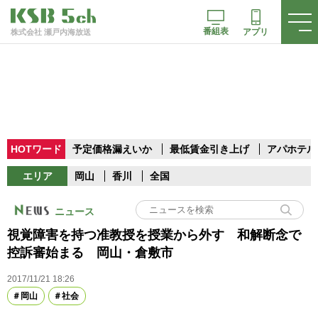
番組表
アプリ
株式会社 瀬戸内海放送
HOTワード
予定価格漏えいか
最低賃金引き上げ
アパホテル
エリア
岡山
香川
全国
ニュース
視覚障害を持つ准教授を授業から外す 和解断念で
控訴審始まる 岡山・倉敷市
2017/11/21 18:26
岡山
社会