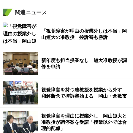
関連ニュース
「視覚障害が理由の授業外しは不当」岡
山短大の准教授 控訴審も勝訴
新年度も担当授業なし 短大准教授が調
停を申請
視覚障害を持つ准教授を授業から外す
和解断念で控訴審始まる 岡山・倉敷市
視覚障害を理由に授業外し 岡山短大と
准教授が調停案を受諾「授業以外では合
理的配慮」