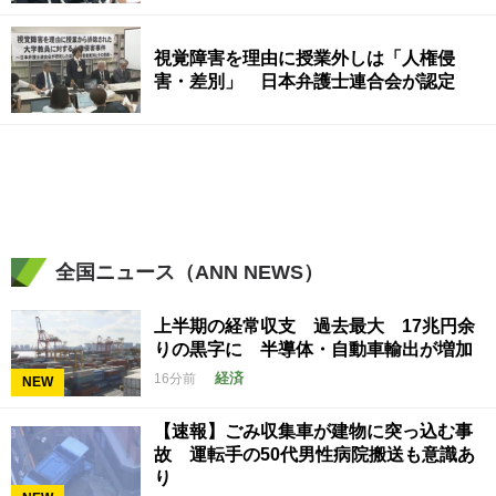
視覚障害を理由に授業外しは「人権侵
害・差別」 日本弁護士連合会が認定
全国ニュース（ANN NEWS）
上半期の経常収支 過去最大 17兆円余
りの黒字に 半導体・自動車輸出が増加
経済
16分前
NEW
【速報】ごみ収集車が建物に突っ込む事
故 運転手の50代男性病院搬送も意識あ
り