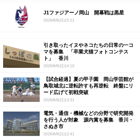
J1ファジアーノ岡山 開幕戦は黒星
2026/8/9(日)15:21
引き取ったイヌやネコたちの日常の一コ
マを募集 「卒業犬猫フォトコンテス
ト」 香川
2026/8/9(日)14:10
【試合経過】夏の甲子園 岡山学芸館が
鳥取城北に逆転許すも再逆転 終盤にリ
ード広げて初戦突破
2026/8/9(日)13:31
電気・通信・機械などの分野で研究開発
を行う人が対象 源内賞を募集 香川・
さぬき市
2026/8/9(日)12:41