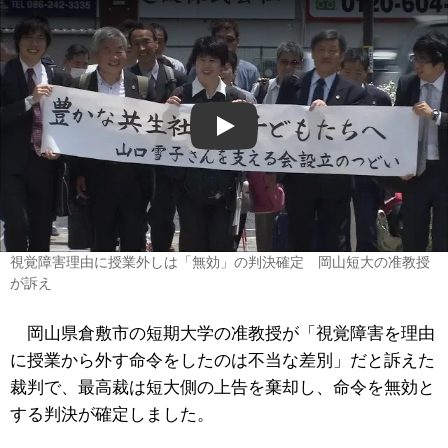
Play
視覚障害理由に授業外しは「無効」の判決確定 岡山短大の准教授
が訴え
岡山県倉敷市の短期大学の准教授が「視覚障害を理由
に授業から外す命令をしたのは不当な差別」だと訴えた
裁判で、最高裁は短大側の上告を棄却し、命令を無効と
する判決が確定しました。