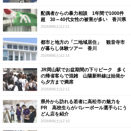
配偶者からの暴力相談 1年間で1000件
超 30～40代女性の被害が多い 香川県
2026/8/8(土)12:21
都市と地方の「二地域居住」 観音寺市
が暮らし体験ツアー 香川
2026/8/8(土)12:15
JR岡山駅でお盆期間の下りピーク 多く
の帰省客らで混雑 山陽新幹線は始発か
ら夕方まで満席
2026/8/8(土)12:11
県外から訪れる若者に高松市の魅力を
PR 高校生らがバレーボール選手らにう
どん店を紹介
2026/8/8(土)12:10