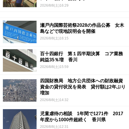
2026/8/8(土)16:29
瀬戸内国際芸術祭2028の作品公募 女木
島などで現地説明会を開催
2026/8/8(土)16:15
百十四銀行 第１四半期決算 コア業務
純益35％増 香川
2026/8/8(土)15:59
四国財務局 地方公共団体への財政融資
資金の貸付状況を発表 貸付額は2年ぶり
増加
2026/8/8(土)14:32
児童虐待の相談 1年間で1271件 2017
年度から1000件超続く 香川県
2026/8/8(土)12:31