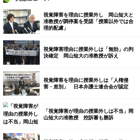
視覚障害を理由に授業外し 岡山短大と
准教授が調停案を受諾「授業以外では合
理的配慮」
視覚障害理由に授業外しは「無効」の判
決確定 岡山短大の准教授が訴え
視覚障害を理由に授業外しは「人権侵
害・差別」 日本弁護士連合会が認定
「視覚障害が理由の授業外しは不当」岡
山短大の准教授 控訴審も勝訴