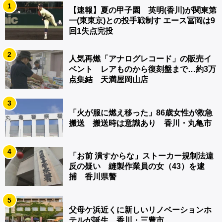
1
【速報】夏の甲子園 英明(香川)が関東第
一(東東京)との投手戦制す エース冨岡は9
回1失点完投
2
人気再燃「アナログレコード」の販売イ
ベント レアものから復刻盤まで…約3万
点集結 天満屋岡山店
3
「火が服に燃え移った」86歳女性が救急
搬送 搬送時は意識あり 香川・丸亀市
4
「お前 潰すからな」ストーカー規制法違
反の疑い 縫製作業員の女（43）を逮
捕 香川県警
5
父母ケ浜近くに新しいリノベーションホ
テルが誕生 香川・三豊市