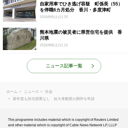
自家用車でひき逃げ容疑 町係長（55）
を停職6カ月処分 香川・多度津町
2026/8/8(土)11:35
熊本地震の被災者に県営住宅を提供 香
川県
2026/8/8(土)11:12
ニュース記事一覧
ホーム
ニュース
社会
新年度も担当授業なし 短大准教授が調停を申請
This programme includes material which is copyright of Reuters Limited
and
other material which is copyright of Cable News Network LP, LLLP