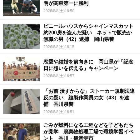
明が関東第一に勝利
2026/8/8(土)18:50
ビニールハウスからシャインマスカット
約200房を盗んだ疑い ネットで販売か
無職の男（42）逮捕 岡山県警
2026/8/8(土)18:15
恋愛や結婚を前向きに 岡山県が「記念
日に想いを伝える」キャンペーン
2026/8/8(土)16:57
「お前 潰すからな」ストーカー規制法違
反の疑い 縫製作業員の女（43）を逮
捕 香川県警
2026/8/8(土)16:51
ごみが燃料になる工程などを子どもたち
が見学 廃棄物処理工場で環境学習イベ
ント 香川・観音寺市