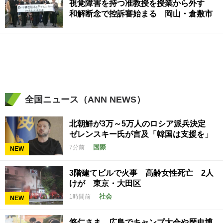
視覚障害を持つ准教授を授業から外す
和解断念で控訴審始まる 岡山・倉敷市
全国ニュース（ANN NEWS）
北朝鮮が3万～5万人のロシア派兵決定
ゼレンスキー氏が言及「韓国は支援を」
国際
7分前
NEW
3階建てビルで火事 高齢女性死亡 2人
けが 東京・大田区
社会
1時間前
NEW
悠仁さま 広島でキャンプ大会や歴史博