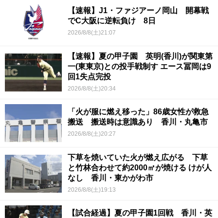
【速報】J1・ファジアーノ岡山 開幕戦
でC大阪に逆転負け 8日
2026/8/8(土)21:07
【速報】夏の甲子園 英明(香川)が関東第
一(東東京)との投手戦制す エース冨岡は9
回1失点完投
2026/8/8(土)20:34
「火が服に燃え移った」86歳女性が救急
搬送 搬送時は意識あり 香川・丸亀市
2026/8/8(土)20:27
下草を焼いていた火が燃え広がる 下草
と竹林合わせて約2000㎡が焼ける けが人
なし 香川・東かがわ市
2026/8/8(土)19:13
【試合経過】夏の甲子園1回戦 香川・英