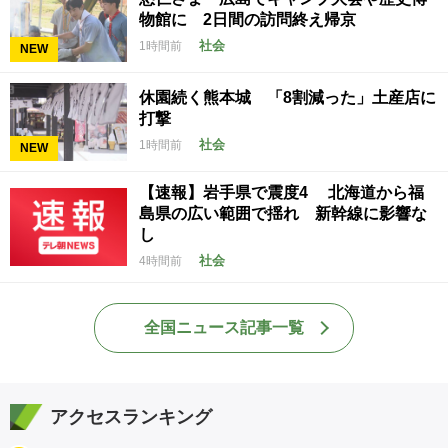
物館に 2日間の訪問終え帰京
社会
1時間前
NEW
休園続く熊本城 「8割減った」土産店に
打撃
社会
1時間前
NEW
【速報】岩手県で震度4 北海道から福
島県の広い範囲で揺れ 新幹線に影響な
し
社会
4時間前
全国ニュース記事一覧
アクセスランキング