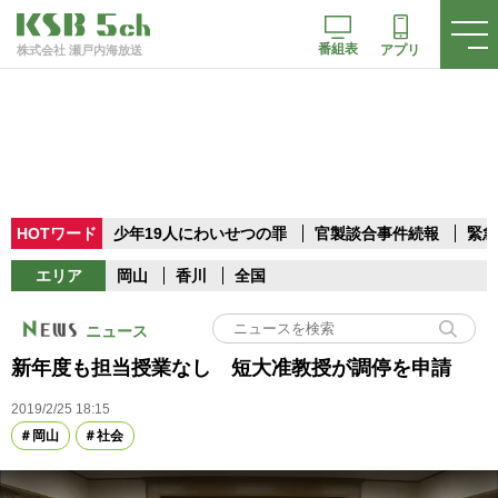
番組表
アプリ
株式会社 瀬戸内海放送
HOTワード
少年19人にわいせつの罪
官製談合事件続報
緊急
エリア
岡山
香川
全国
ニュース
新年度も担当授業なし 短大准教授が調停を申請
2019/2/25 18:15
岡山
社会