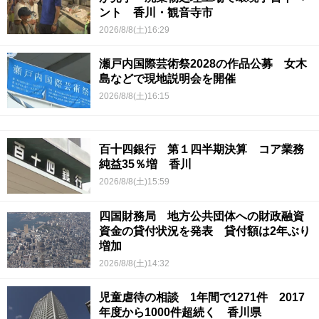
ント 香川・観音寺市
2026/8/8(土)16:29
瀬戸内国際芸術祭2028の作品公募 女木
島などで現地説明会を開催
2026/8/8(土)16:15
百十四銀行 第１四半期決算 コア業務
純益35％増 香川
2026/8/8(土)15:59
四国財務局 地方公共団体への財政融資
資金の貸付状況を発表 貸付額は2年ぶり
増加
2026/8/8(土)14:32
児童虐待の相談 1年間で1271件 2017
年度から1000件超続く 香川県