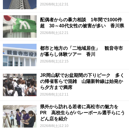
2026/8/8(土)12:31
配偶者からの暴力相談 1年間で1000件
超 30～40代女性の被害が多い 香川県
2026/8/8(土)12:21
都市と地方の「二地域居住」 観音寺市
が暮らし体験ツアー 香川
2026/8/8(土)12:15
JR岡山駅でお盆期間の下りピーク 多く
の帰省客らで混雑 山陽新幹線は始発か
ら夕方まで満席
2026/8/8(土)12:11
県外から訪れる若者に高松市の魅力を
PR 高校生らがバレーボール選手らにう
どん店を紹介
2026/8/8(土)12:10