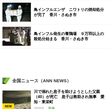
鳥インフルエンザ ニワトリの焼却処分
が完了 香川・さぬき市
鳥インフル発生の養鶏場 ９万羽以上の
殺処分始まる 香川・さぬき市
全国ニュース（ANN NEWS）
川で溺れた息子を助けようとした父親
（40）が死亡 息子は救助され無事 愛
知・東栄町
NEW
社会
2時間前