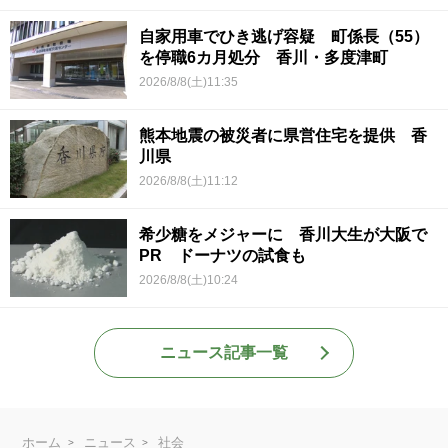
自家用車でひき逃げ容疑 町係長（55）
を停職6カ月処分 香川・多度津町
2026/8/8(土)11:35
熊本地震の被災者に県営住宅を提供 香
川県
2026/8/8(土)11:12
希少糖をメジャーに 香川大生が大阪で
PR ドーナツの試食も
2026/8/8(土)10:24
ニュース記事一覧
ホーム
ニュース
社会