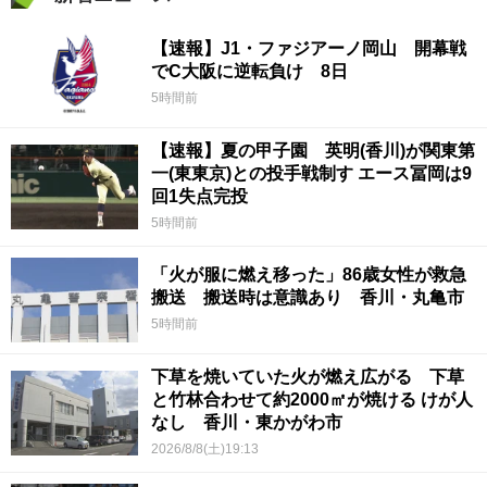
【速報】J1・ファジアーノ岡山 開幕戦
でC大阪に逆転負け 8日
5時間前
【速報】夏の甲子園 英明(香川)が関東第
一(東東京)との投手戦制す エース冨岡は9
回1失点完投
5時間前
「火が服に燃え移った」86歳女性が救急
搬送 搬送時は意識あり 香川・丸亀市
5時間前
下草を焼いていた火が燃え広がる 下草
と竹林合わせて約2000㎡が焼ける けが人
なし 香川・東かがわ市
2026/8/8(土)19:13