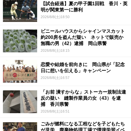
【試合経過】夏の甲子園1回戦 香川・英
明が関東第一に勝利
2026/8/8(土)18:50
ビニールハウスからシャインマスカット
約200房を盗んだ疑い ネットで販売か
無職の男（42）逮捕 岡山県警
2026/8/8(土)18:15
恋愛や結婚を前向きに 岡山県が「記念
日に想いを伝える」キャンペーン
2026/8/8(土)16:57
「お前 潰すからな」ストーカー規制法違
反の疑い 縫製作業員の女（43）を逮
捕 香川県警
2026/8/8(土)16:51
ごみが燃料になる工程などを子どもたち
が見学 廃棄物処理工場で環境学習イベ