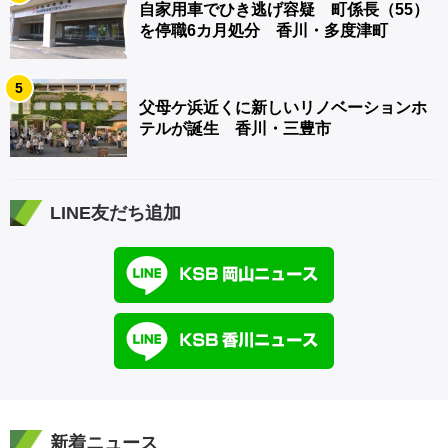
自家用車でひき逃げ容疑 町係長（55）
を停職6カ月処分 香川・多度津町
5
父母ケ浜近くに新しいリノベーションホ
テルが誕生 香川・三豊市
LINE友だち追加
新着ニュース