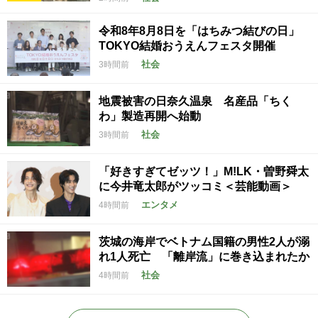
令和8年8月8日を「はちみつ結びの日」
TOKYO結婚おうえんフェスタ開催
社会
3時間前
地震被害の日奈久温泉 名産品「ちく
わ」製造再開へ始動
社会
3時間前
「好きすぎてゼッツ！」M!LK・曽野舜太
に今井竜太郎がツッコミ＜芸能動画＞
エンタメ
4時間前
茨城の海岸でベトナム国籍の男性2人が溺
れ1人死亡 「離岸流」に巻き込まれたか
社会
4時間前