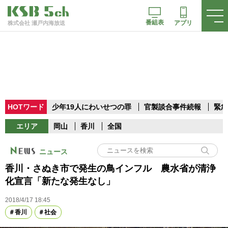
番組表
アプリ
株式会社 瀬戸内海放送
HOTワード
少年19人にわいせつの罪
官製談合事件続報
緊急
エリア
岡山
香川
全国
ニュース
香川・さぬき市で発生の鳥インフル 農水省が清浄
化宣言「新たな発生なし」
2018/4/17 18:45
香川
社会