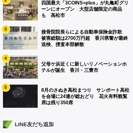
2
四国最大「3COINS+plus」が丸亀町グリ
ーンにオープン 大型店舗限定の商品
も 高松市
3
接骨院院長らによる自動車保険金詐欺
被害総額は2700万円超 香川県警が最終
送検、捜査本部解散
4
父母ケ浜近くに新しいリノベーションホ
テルが誕生 香川・三豊市
5
8月のさぬき高松まつり サンポート高松
を会場に24連が総おどり 花火有料観覧
席は残り350席
LINE友だち追加