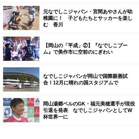
元なでしこジャパン・宮間あやさんが幼
稚園に！ 子どもたちとサッカーを楽し
む 香川
【岡山の「平成」②】『なでしこブー
ム』で美作市に空前のにぎわい
なでしこジャパンが岡山で国際親善試
合！12月に晴れの国スタジアムで
岡山湯郷ベルのGK・福元美穂選手が現役
引退を発表 なでしこジャパンとしてW
杯世界一に