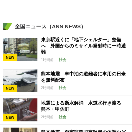
全国ニュース（ANN NEWS）
東京駅近くに「地下シェルター」整備
へ 外国からのミサイル発射時に一時避
難
NEW
社会
1時間前
熊本地震 車中泊の避難者に車用の日傘
を無料配布
社会
2時間前
NEW
地震による断水解消 水道水行き渡る
熊本・甲佐町
社会
2時間前
NEW