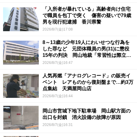
「入所者が暴れている」高齢者向け住宅
で職員を包丁で突く 傷害の疑いで79歳
男を現行犯逮捕 香川県警
2026/8/7(金)17:08
8～13歳の少年19人にわいせつな行為を
した罪など 元団体職員の男(31)に懲役
15年の判決 岡山地裁「常習性は際立っ
ていて被害結果も非常に重い」
2026/8/7(金)16:47
人気再燃「アナログレコード」の販売イ
ベント レアものから復刻盤まで…約3万
点集結 天満屋岡山店
2026/8/7(金)16:44
岡山市営城下地下駐車場 岡山駅方面の
出口を封鎖 消火設備の故障が原因
2026/8/7(金)16:31