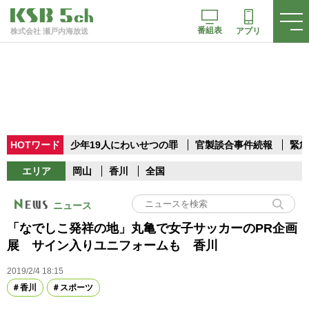
番組表
アプリ
株式会社 瀬戸内海放送
HOTワード
少年19人にわいせつの罪
官製談合事件続報
緊急
エリア
岡山
香川
全国
ニュース
「なでしこ発祥の地」丸亀で女子サッカーのPR企画
展 サイン入りユニフォームも 香川
2019/2/4 18:15
香川
スポーツ