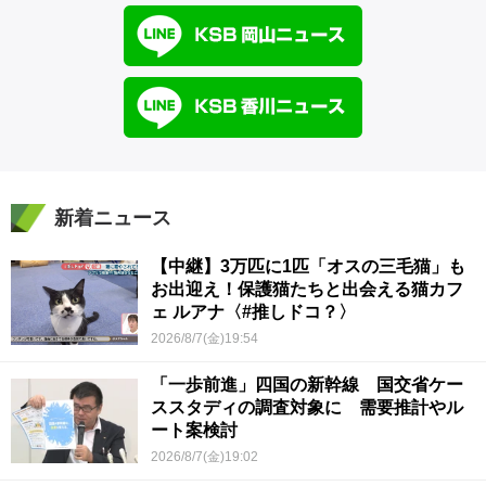
新着ニュース
【中継】3万匹に1匹「オスの三毛猫」も
お出迎え！保護猫たちと出会える猫カフ
ェ ルアナ〈#推しドコ？〉
2026/8/7(金)19:54
「一歩前進」四国の新幹線 国交省ケー
ススタディの調査対象に 需要推計やル
ート案検討
2026/8/7(金)19:02