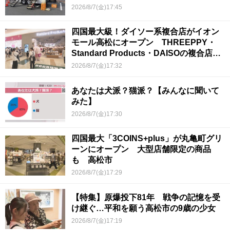
2026/8/7(金)17:45
四国最大級！ダイソー系複合店がイオン
モール高松にオープン THREEPPY・
Standard Products・DAISOの複合店は
香川県初
2026/8/7(金)17:32
あなたは犬派？猫派？【みんなに聞いて
みた】
2026/8/7(金)17:30
四国最大「3COINS+plus」が丸亀町グリ
ーンにオープン 大型店舗限定の商品
も 高松市
2026/8/7(金)17:29
【特集】原爆投下81年 戦争の記憶を受
け継ぐ…平和を願う高松市の9歳の少女
2026/8/7(金)17:19