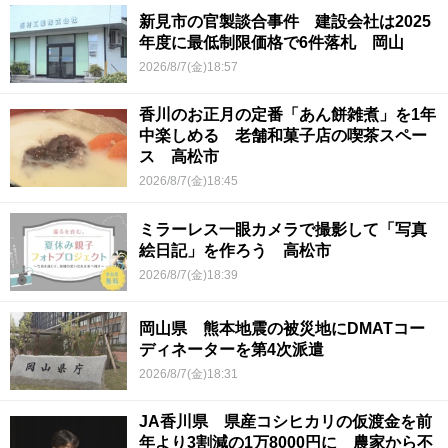
新見市の官製談合事件 建設会社は2025
年度に最低制限価格で6件落札 岡山
2026/8/7(金)18:57
香川のお正月の定番「あん餅雑煮」を1年
中楽しめる 老舗和菓子店の喫茶スペー
ス 高松市
2026/8/7(金)18:45
ミラーレス一眼カメラで撮影して「写真
絵日記」を作ろう 高松市
2026/8/7(金)18:39
岡山県 熊本地震の被災地にDMATコー
ディネーターを第4次派遣
2026/8/7(金)18:31
JA香川県 県産コシヒカリの仮渡金を前
年より3割減の1万8000円に 農家から不