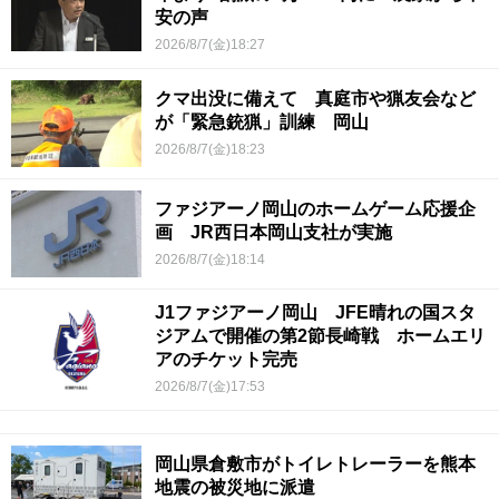
安の声
2026/8/7(金)18:27
クマ出没に備えて 真庭市や猟友会など
が「緊急銃猟」訓練 岡山
2026/8/7(金)18:23
ファジアーノ岡山のホームゲーム応援企
画 JR西日本岡山支社が実施
2026/8/7(金)18:14
J1ファジアーノ岡山 JFE晴れの国スタ
ジアムで開催の第2節長崎戦 ホームエリ
アのチケット完売
2026/8/7(金)17:53
岡山県倉敷市がトイレトレーラーを熊本
地震の被災地に派遣