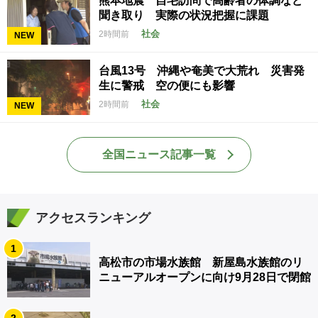
熊本地震 自宅訪問で高齢者の体調など
聞き取り 実際の状況把握に課題
社会
2時間前
NEW
台風13号 沖縄や奄美で大荒れ 災害発
生に警戒 空の便にも影響
社会
2時間前
NEW
全国ニュース記事一覧
アクセスランキング
1
高松市の市場水族館 新屋島水族館のリ
ニューアルオープンに向け9月28日で閉館