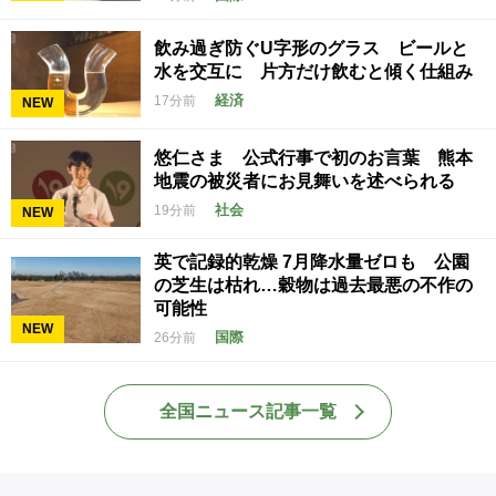
飲み過ぎ防ぐU字形のグラス ビールと
水を交互に 片方だけ飲むと傾く仕組み
経済
17分前
NEW
悠仁さま 公式行事で初のお言葉 熊本
地震の被災者にお見舞いを述べられる
社会
19分前
NEW
英で記録的乾燥 7月降水量ゼロも 公園
の芝生は枯れ…穀物は過去最悪の不作の
可能性
NEW
国際
26分前
全国ニュース記事一覧