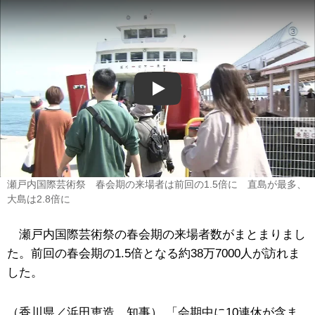
Play
瀬戸内国際芸術祭 春会期の来場者は前回の1.5倍に 直島が最多、
大島は2.8倍に
瀬戸内国際芸術祭の春会期の来場者数がまとまりまし
た。前回の春会期の1.5倍となる約38万7000人が訪れま
した。
（香川県／浜田恵造 知事） 「会期中に10連休が含ま