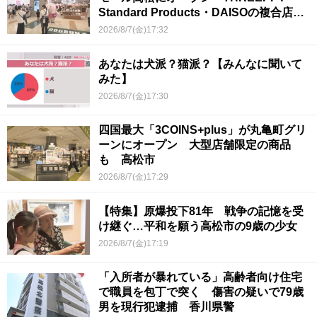
Standard Products・DAISOの複合店は
香川県初
2026/8/7(金)17:32
あなたは犬派？猫派？【みんなに聞いて
みた】
2026/8/7(金)17:30
四国最大「3COINS+plus」が丸亀町グリ
ーンにオープン 大型店舗限定の商品
も 高松市
2026/8/7(金)17:29
【特集】原爆投下81年 戦争の記憶を受
け継ぐ…平和を願う高松市の9歳の少女
2026/8/7(金)17:19
「入所者が暴れている」高齢者向け住宅
で職員を包丁で突く 傷害の疑いで79歳
男を現行犯逮捕 香川県警