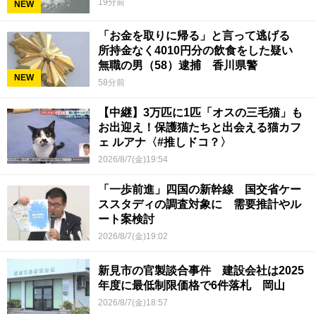
19分前
NEW
「お金を取りに帰る」と言って逃げる
所持金なく4010円分の飲食をした疑い
無職の男（58）逮捕 香川県警
NEW
58分前
【中継】3万匹に1匹「オスの三毛猫」も
お出迎え！保護猫たちと出会える猫カフ
ェ ルアナ〈#推しドコ？〉
2026/8/7(金)19:54
「一歩前進」四国の新幹線 国交省ケー
ススタディの調査対象に 需要推計やル
ート案検討
2026/8/7(金)19:02
新見市の官製談合事件 建設会社は2025
年度に最低制限価格で6件落札 岡山
2026/8/7(金)18:57