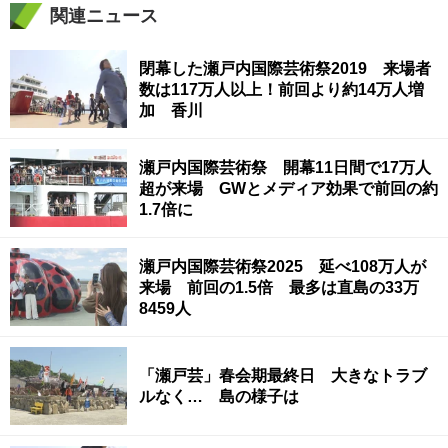
関連ニュース
閉幕した瀬戸内国際芸術祭2019 来場者
数は117万人以上！前回より約14万人増
加 香川
瀬戸内国際芸術祭 開幕11日間で17万人
超が来場 GWとメディア効果で前回の約
1.7倍に
瀬戸内国際芸術祭2025 延べ108万人が
来場 前回の1.5倍 最多は直島の33万
8459人
「瀬戸芸」春会期最終日 大きなトラブ
ルなく… 島の様子は