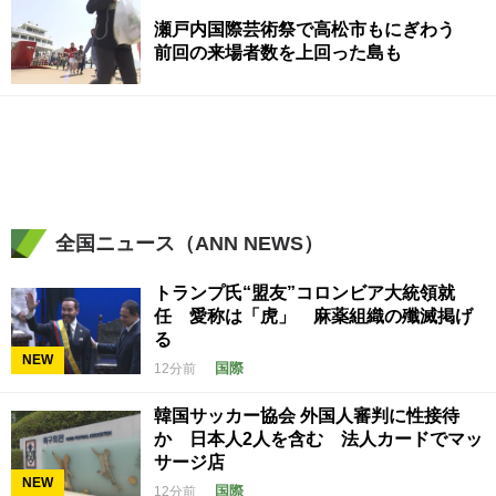
瀬戸内国際芸術祭で高松市もにぎわう
前回の来場者数を上回った島も
全国ニュース（ANN NEWS）
トランプ氏“盟友”コロンビア大統領就
任 愛称は「虎」 麻薬組織の殲滅掲げ
る
NEW
国際
12分前
韓国サッカー協会 外国人審判に性接待
か 日本人2人を含む 法人カードでマッ
サージ店
NEW
国際
12分前