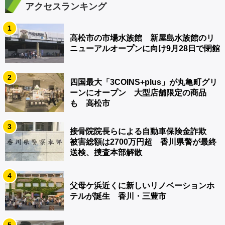
アクセスランキング
1
高松市の市場水族館 新屋島水族館のリ
ニューアルオープンに向け9月28日で閉館
2
四国最大「3COINS+plus」が丸亀町グリ
ーンにオープン 大型店舗限定の商品
も 高松市
3
接骨院院長らによる自動車保険金詐欺
被害総額は2700万円超 香川県警が最終
送検、捜査本部解散
4
父母ケ浜近くに新しいリノベーションホ
テルが誕生 香川・三豊市