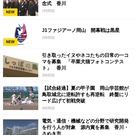
念式 香川
1時間前
NEW
J1ファジアーノ岡山 開幕戦は黒星
2時間前
NEW
引き取ったイヌやネコたちの日常の一コ
マを募集 「卒業犬猫フォトコンテス
ト」 香川
3時間前
【試合経過】夏の甲子園 岡山学芸館が
鳥取城北に逆転許すも再逆転 終盤にリ
ード広げて初戦突破
4時間前
電気・通信・機械などの分野で研究開発
を行う人が対象 源内賞を募集 香川・
さぬき市