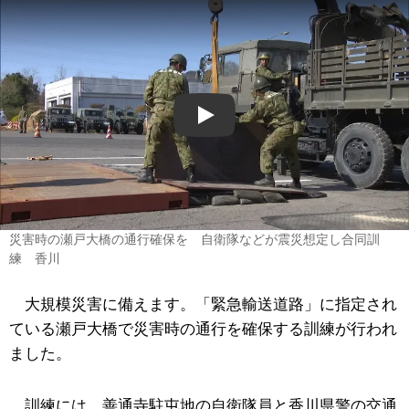
Play
災害時の瀬戸大橋の通行確保を 自衛隊などが震災想定し合同訓
練 香川
大規模災害に備えます。「緊急輸送道路」に指定され
ている瀬戸大橋で災害時の通行を確保する訓練が行われ
ました。
訓練には、善通寺駐屯地の自衛隊員と香川県警の交通