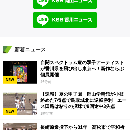
新着ニュース
自閉スペクトラム症の双子アーティスト
が香川県を飛び出し東京へ！新作ならぶ
個展開催
NEW
46分前
【速報】夏の甲子園 岡山学芸館が小技
絡めた7得点で鳥取城北に逆転勝利 エー
ス田路は粘りの投球で9回途中3失点
NEW
1時間前
長崎原爆投下から81年 高松市で平和祈