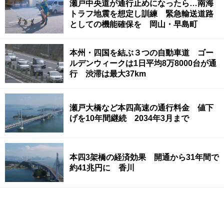
瀬戸中央道が通行止めになったら…南海
トラフ地震を想定し訓練 緊急輸送道路
としての機能確保を 岡山・早島町
本州・四国を結ぶ３つの自動車道 ゴー
ルデンウィークは1日平均8万8000台が通
行 渋滞は最大37km
瀬戸大橋など本四高速の通行料金 値下
げを10年間継続 2034年3月まで
本四3架橋の経済効果 開通から31年間で
約41兆円に 香川