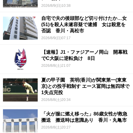
2026/8/9(日)10:38
自宅で夫の後頭部など切り付けたか…女
(51)を殺人未遂容疑で逮捕 女は殺意を
否認 香川・高松市
2026/8/9(日)07:17
【速報】J1・ファジアーノ岡山 開幕戦
でC大阪に逆転負け 8日
2026/8/8(土)21:07
夏の甲子園 英明(香川)が関東第一(東東
京)との投手戦制す エース冨岡は無四球で
1失点完投
2026/8/8(土)20:34
「火が服に燃え移った」86歳女性が救急
搬送 搬送時は意識あり 香川・丸亀市
2026/8/8(土)20:27