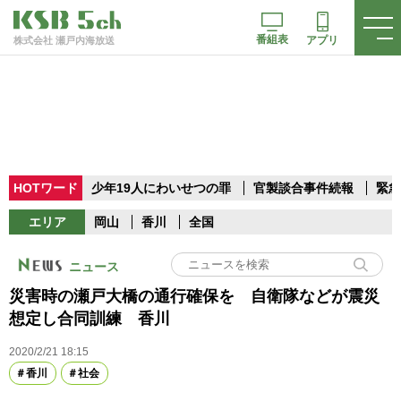
番組表
アプリ
株式会社 瀬戸内海放送
HOTワード
少年19人にわいせつの罪
官製談合事件続報
緊急
エリア
岡山
香川
全国
ニュース
災害時の瀬戸大橋の通行確保を 自衛隊などが震災
想定し合同訓練 香川
2020/2/21 18:15
香川
社会