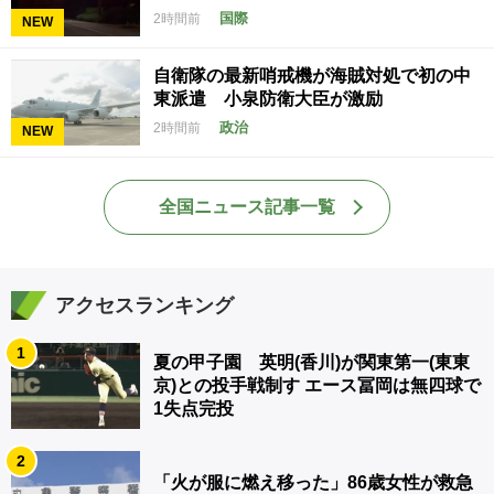
国際
2時間前
NEW
自衛隊の最新哨戒機が海賊対処で初の中
東派遣 小泉防衛大臣が激励
政治
2時間前
NEW
全国ニュース記事一覧
アクセスランキング
1
夏の甲子園 英明(香川)が関東第一(東東
京)との投手戦制す エース冨岡は無四球で
1失点完投
2
「火が服に燃え移った」86歳女性が救急