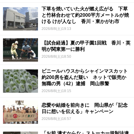
下草を焼いていた火が燃え広がる 下草
と竹林合わせて約2000平方メートルが焼
ける けが人なし 香川・東かがわ市
2026/8/8(土)19:13
【試合経過】夏の甲子園1回戦 香川・英
明が関東第一に勝利
2026/8/8(土)18:50
ビニールハウスからシャインマスカット
約200房を盗んだ疑い ネットで販売か
無職の男（42）逮捕 岡山県警
2026/8/8(土)18:15
恋愛や結婚を前向きに 岡山県が「記念
日に想いを伝える」キャンペーン
2026/8/8(土)16:57
「お前 潰すからな」ストーカー規制法違