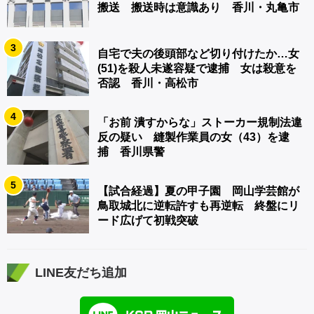
搬送 搬送時は意識あり 香川・丸亀市
3
自宅で夫の後頭部など切り付けたか…女
(51)を殺人未遂容疑で逮捕 女は殺意を
否認 香川・高松市
4
「お前 潰すからな」ストーカー規制法違
反の疑い 縫製作業員の女（43）を逮
捕 香川県警
5
【試合経過】夏の甲子園 岡山学芸館が
鳥取城北に逆転許すも再逆転 終盤にリ
ード広げて初戦突破
LINE友だち追加