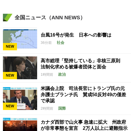
全国ニュース（ANN NEWS）
台風16号が発生 日本への影響は
社会
36分前
NEW
高市総理「堅持している」非核三原則
法制化求める被爆者団体と面会
政治
1時間前
NEW
米議会上院 司法長官にトランプ氏の元
弁護士ブランチ氏 賛成50反対49の僅差
で承認
NEW
国際
2時間前
カナダ西部で山火事 急速に拡大 州政府
が非常事態を宣言 2万人以上に避難指示