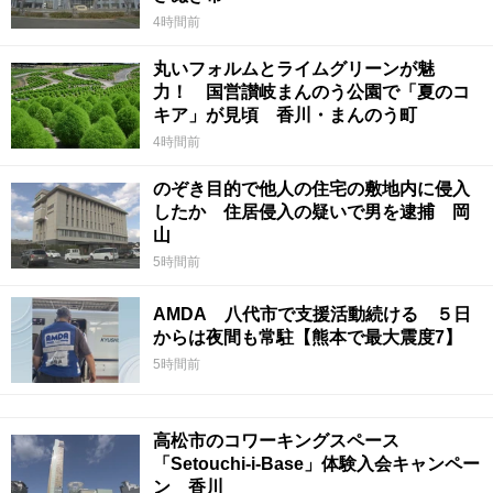
4時間前
丸いフォルムとライムグリーンが魅
力！ 国営讃岐まんのう公園で「夏のコ
キア」が見頃 香川・まんのう町
4時間前
のぞき目的で他人の住宅の敷地内に侵入
したか 住居侵入の疑いで男を逮捕 岡
山
5時間前
AMDA 八代市で支援活動続ける ５日
からは夜間も常駐【熊本で最大震度7】
5時間前
高松市のコワーキングスペース
「Setouchi-i-Base」体験入会キャンペー
ン 香川