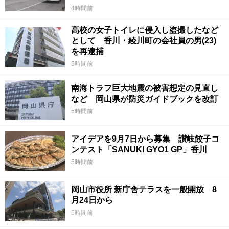
4時間前
高校の女子トイレに侵入し盗撮したなど
として 香川・綾川町の会社員の男(23)
を再逮捕
5時間前
南海トラフ巨大地震の被害想定の見直し
など 岡山県が防災ガイドブックを改訂
5時間前
アイデアを9月7日から募集 讃岐餃子コ
ンテスト「SANUKI GYO1 GP」香川
5時間前
岡山市役所 新庁舎テラスを一般開放 8
月24日から
5時間前