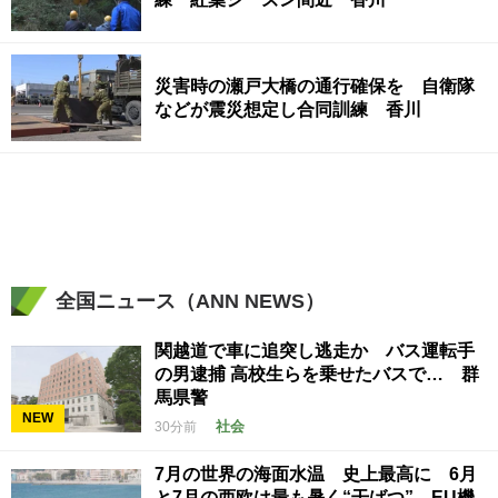
災害時の瀬戸大橋の通行確保を 自衛隊
などが震災想定し合同訓練 香川
全国ニュース（ANN NEWS）
関越道で車に追突し逃走か バス運転手
の男逮捕 高校生らを乗せたバスで… 群
馬県警
NEW
社会
30分前
7月の世界の海面水温 史上最高に 6月
と7月の西欧は最も暑く“干ばつ” EU機