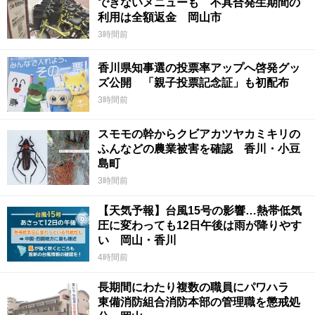
できないメニューも 不具合発生期間の
利用は全額返金 岡山市
3時間前
香川県知事選の投票率アップへ啓発グッ
ズ公開 「親子投票記念証」も初配布
3時間前
スモモの幹からクビアカツヤカミキリの
ふんなどの農業被害を確認 香川・小豆
島町
3時間前
【天気予報】台風15号の影響…熱帯低気
圧に変わっても12日午後は雨が降りやす
い 岡山・香川
4時間前
長期間にわたり複数の職員にパワハラ
東備消防組合消防本部の管理職を懲戒処