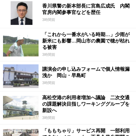
香川県警の新本部長に宮島広成氏 内閣
官房内閣参事官などを歴任
3時間前
「これから一番水がいる時期…」少雨が
新米にも影響…岡山市の農園で穂が枯れ
る被害
3時間前
講演会の申し込みフォームで個人情報漏
洩か 岡山・早島町
3時間前
高松空港の利用者増加へ議論 二次交通
の課題解決目指しワーキンググループを
新設へ
3時間前
「ももちゃり」サービス再開 一部利用