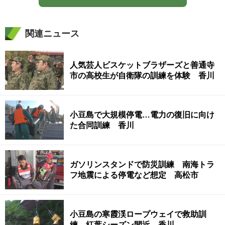
関連ニュース
人気芸人ビスケットブラザーズと善通寺
市の高校生が自衛隊の訓練を体験 香川
小豆島で大規模停電…電力の復旧に向け
た合同訓練 香川
ガソリンスタンドで防災訓練 南海トラ
フ地震による停電など想定 高松市
小豆島の寒霞渓ロープウェイで救助訓
練 紅葉シーズン間近 香川