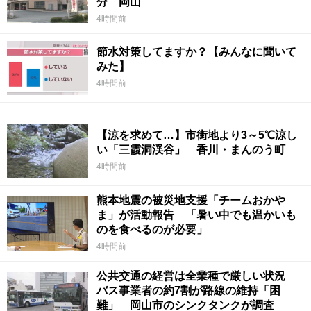
分 岡山
4時間前
節水対策してますか？【みんなに聞いて
みた】
4時間前
【涼を求めて…】市街地より3～5℃涼し
い「三霞洞渓谷」 香川・まんのう町
4時間前
熊本地震の被災地支援「チームおかや
ま」が活動報告 「暑い中でも温かいも
のを食べるのが必要」
4時間前
公共交通の経営は全業種で厳しい状況
バス事業者の約7割が路線の維持「困
難」 岡山市のシンクタンクが調査