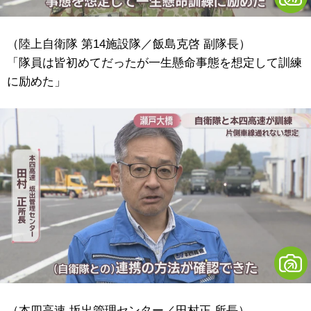
（陸上自衛隊 第14施設隊／飯島克啓 副隊長）
「隊員は皆初めてだったが一生懸命事態を想定して訓練
に励めた」
（本四高速 坂出管理センター／田村正 所長）