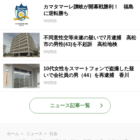
カマタマーレ讃岐が開幕戦勝利！ 福島
に逆転勝ち
5時間前
不同意性交等未遂の疑いで7月逮捕 高松
市の男性(43)を不起訴 高松地検
5時間前
10代女性をスマートフォンで盗撮した疑
いで会社員の男（44）を再逮捕 香川
5時間前
ニュース記事一覧
ホーム
ニュース
社会