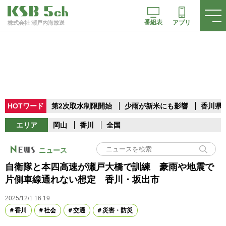
番組表
アプリ
株式会社 瀬戸内海放送
HOTワード
第2次取水制限開始
少雨が新米にも影響
香川県
エリア
岡山
香川
全国
ニュース
自衛隊と本四高速が瀬戸大橋で訓練 豪雨や地震で
片側車線通れない想定 香川・坂出市
2025/12/1 16:19
香川
社会
交通
災害・防災