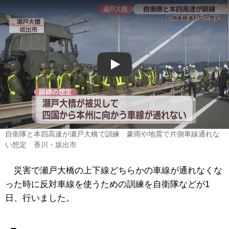
Play
自衛隊と本四高速が瀬戸大橋で訓練 豪雨や地震で片側車線通れな
い想定 香川・坂出市
災害で瀬戸大橋の上下線どちらかの車線が通れなくな
った時に反対車線を使うための訓練を自衛隊などが1
日、行いました。