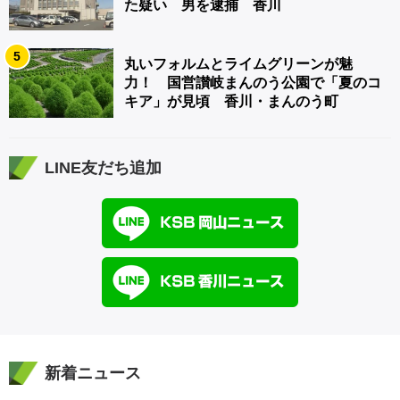
た疑い 男を逮捕 香川
5
丸いフォルムとライムグリーンが魅
力！ 国営讃岐まんのう公園で「夏のコ
キア」が見頃 香川・まんのう町
LINE友だち追加
新着ニュース