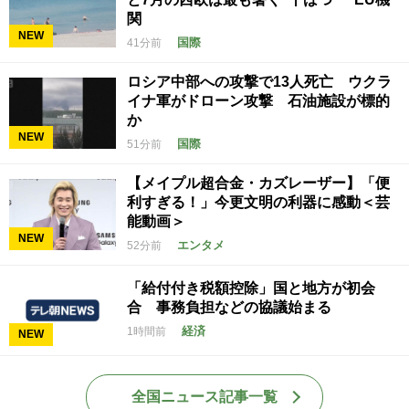
関
NEW
国際
41分前
ロシア中部への攻撃で13人死亡 ウクラ
イナ軍がドローン攻撃 石油施設が標的
か
NEW
国際
51分前
【メイプル超合金・カズレーザー】「便
利すぎる！」今更文明の利器に感動＜芸
能動画＞
NEW
エンタメ
52分前
「給付付き税額控除」国と地方が初会
合 事務負担などの協議始まる
経済
1時間前
NEW
全国ニュース記事一覧