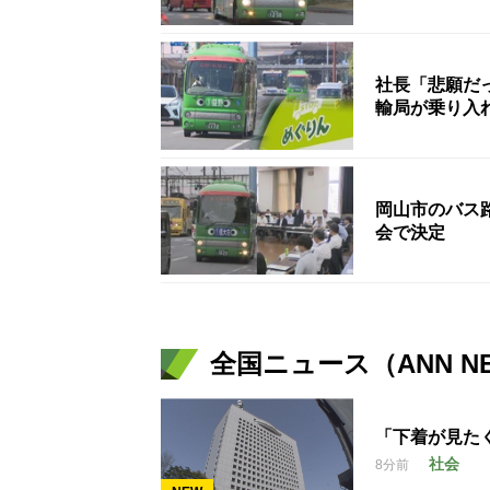
社長「悲願だ
輸局が乗り入
岡山市のバス
会で決定
全国ニュース（ANN N
「下着が見た
社会
8分前