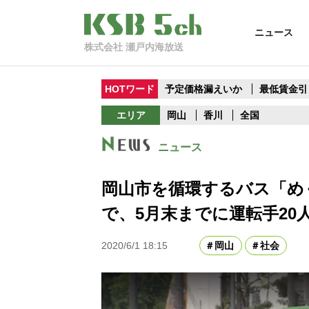
ニュース
株式会社 瀬戸内海放送
HOTワード
予定価格漏えいか
最低賃金引
エリア
岡山
香川
全国
ニュース
岡山市を循環するバス「め
で、5月末までに運転手20
2020/6/1 18:15
岡山
社会