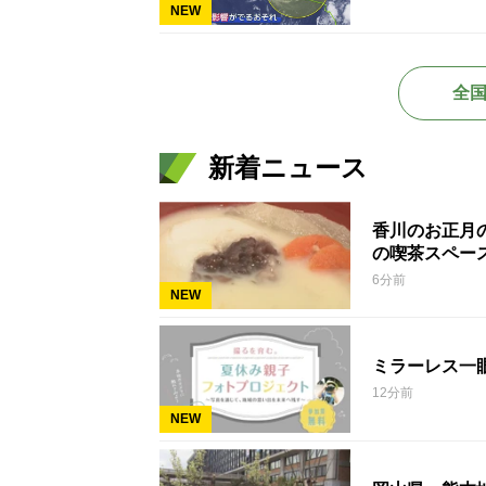
NEW
全
新着ニュース
香川のお正月
の喫茶スペー
6分前
NEW
ミラーレス一
12分前
NEW