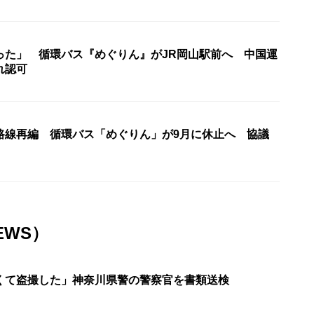
った」 循環バス『めぐりん』がJR岡山駅前へ 中国運
れ認可
路線再編 循環バス「めぐりん」が9月に休止へ 協議
EWS）
くて盗撮した」神奈川県警の警察官を書類送検