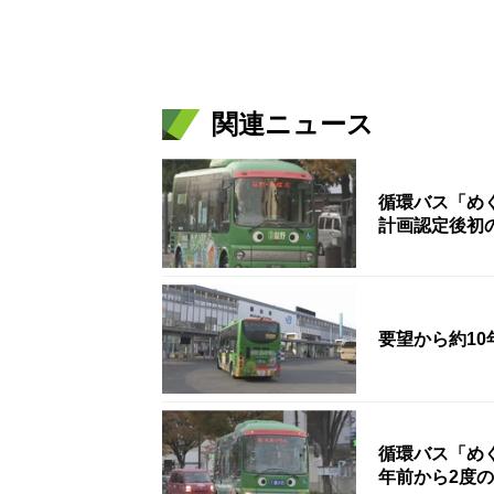
関連ニュース
循環バス「め
計画認定後初
要望から約1
循環バス「め
年前から2度