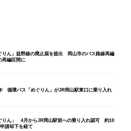
ぐりん」益野線の廃止届を提出 岡山市のバス路線再編
の再編区間に
0年 循環バス「めぐりん」がJR岡山駅東口に乗り入れ
ぐりん」 4月からJR岡山駅前への乗り入れ認可 約10
の申請却下を経て