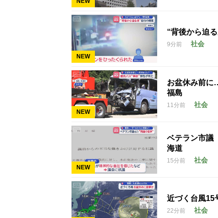
NEW
“背後から迫る
社会
9分前
NEW
お盆休み前に
福島
社会
11分前
NEW
ベテラン市議（
海道
社会
15分前
NEW
近づく台風1
社会
22分前