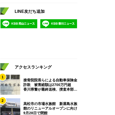
LINE友だち追加
アクセスランキング
1
接骨院院長らによる自動車保険金
詐欺 被害総額は2700万円超
香川県警が最終送検、捜査本部解
散
2
高松市の市場水族館 新屋島水族
館のリニューアルオープンに向け
9月28日で閉館