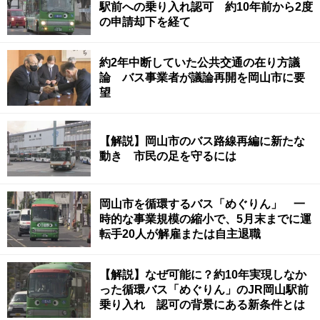
駅前への乗り入れ認可 約10年前から2度
の申請却下を経て
約2年中断していた公共交通の在り方議
論 バス事業者が議論再開を岡山市に要
望
【解説】岡山市のバス路線再編に新たな
動き 市民の足を守るには
岡山市を循環するバス「めぐりん」 一
時的な事業規模の縮小で、5月末までに運
転手20人が解雇または自主退職
【解説】なぜ可能に？約10年実現しなか
った循環バス「めぐりん」のJR岡山駅前
乗り入れ 認可の背景にある新条件とは