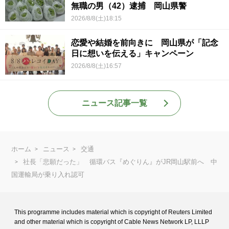
無職の男（42）逮捕 岡山県警
2026/8/8(土)18:15
恋愛や結婚を前向きに 岡山県が「記念
日に想いを伝える」キャンペーン
2026/8/8(土)16:57
ニュース記事一覧
ホーム
ニュース
交通
社長「悲願だった」 循環バス『めぐりん』がJR岡山駅前へ 中
国運輸局が乗り入れ認可
This programme includes material which is copyright of Reuters Limited
and
other material which is copyright of Cable News Network LP, LLLP