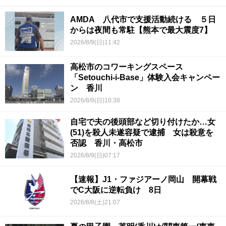
AMDA 八代市で支援活動続ける ５日
からは夜間も常駐【熊本で最大震度7】
2026/8/9(日)11:42
高松市のコワーキングスペース
「Setouchi-i-Base」体験入会キャンペー
ン 香川
2026/8/9(日)10:38
自宅で夫の後頭部など切り付けたか…女
(51)を殺人未遂容疑で逮捕 女は殺意を
否認 香川・高松市
2026/8/9(日)07:17
【速報】J1・ファジアーノ岡山 開幕戦
でC大阪に逆転負け 8日
2026/8/8(土)21:07