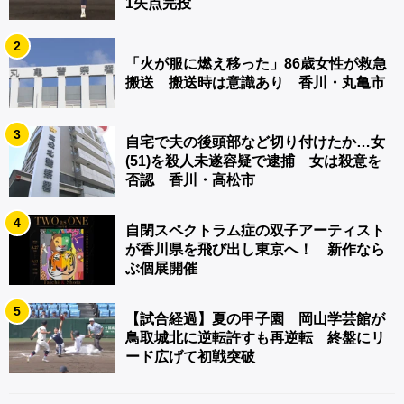
1失点完投
2
「火が服に燃え移った」86歳女性が救急
搬送 搬送時は意識あり 香川・丸亀市
3
自宅で夫の後頭部など切り付けたか…女
(51)を殺人未遂容疑で逮捕 女は殺意を
否認 香川・高松市
4
自閉スペクトラム症の双子アーティスト
が香川県を飛び出し東京へ！ 新作なら
ぶ個展開催
5
【試合経過】夏の甲子園 岡山学芸館が
鳥取城北に逆転許すも再逆転 終盤にリ
ード広げて初戦突破