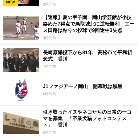
NEW
2時間前
【速報】夏の甲子園 岡山学芸館が小技
絡めた7得点で鳥取城北に逆転勝利 エー
ス田路は粘りの投球で9回途中3失点
3時間前
長崎原爆投下から81年 高松市で平和祈
念式 香川
4時間前
J1ファジアーノ岡山 開幕戦は黒星
4時間前
引き取ったイヌやネコたちの日常の一コ
マを募集 「卒業犬猫フォトコンテス
ト」 香川
5時間前