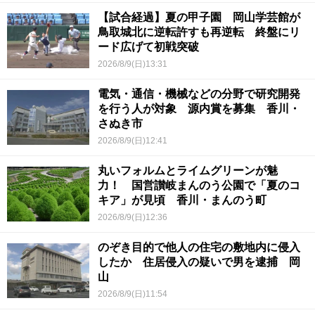
【試合経過】夏の甲子園 岡山学芸館が
鳥取城北に逆転許すも再逆転 終盤にリ
ード広げて初戦突破
2026/8/9(日)13:31
電気・通信・機械などの分野で研究開発
を行う人が対象 源内賞を募集 香川・
さぬき市
2026/8/9(日)12:41
丸いフォルムとライムグリーンが魅
力！ 国営讃岐まんのう公園で「夏のコ
キア」が見頃 香川・まんのう町
2026/8/9(日)12:36
のぞき目的で他人の住宅の敷地内に侵入
したか 住居侵入の疑いで男を逮捕 岡
山
2026/8/9(日)11:54