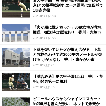
夏の甲子園 英明(香川)が関東第一(東東
京)との投手戦制す エース冨岡は無四球で
1失点完投
2026/8/8(土)20:34
「火が服に燃え移った」86歳女性が救急
搬送 搬送時は意識あり 香川・丸亀市
2026/8/8(土)20:27
下草を焼いていた火が燃え広がる 下草
と竹林合わせて約2000平方メートルが焼
ける けが人なし 香川・東かがわ市
2026/8/8(土)19:13
【試合経過】夏の甲子園1回戦 香川・英
明が関東第一に勝利
2026/8/8(土)18:50
ビニールハウスからシャインマスカット
約200房を盗んだ疑い ネットで販売か