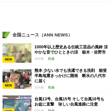
全国ニュース（ANN NEWS）
1000年以上歴史ある伝統工芸品の風鈴 涼
やかな音でひとときの涼 栃木・佐野市
社会
20分前
NEW
熊本 少ない水でも洗濯できる洗剤 能登
半島地震きっかけに開発 断水の八代市
に届く
NEW
社会
31分前
台風13号、台風15号 そして台風16号も
お盆に直撃 珍しい台風進路に注意
社会
57分前