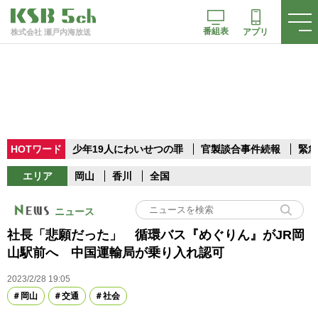
番組表
アプリ
株式会社 瀬戸内海放送
HOTワード
少年19人にわいせつの罪
官製談合事件続報
緊急
エリア
岡山
香川
全国
ニュース
社長「悲願だった」 循環バス『めぐりん』がJR岡
山駅前へ 中国運輸局が乗り入れ認可
2023/2/28 19:05
岡山
交通
社会