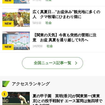
NEW
広く真夏日…“お盆休み”観光地に多くの
人 クマ牧場にひまわり畑に
社会
58分前
NEW
【関東の天気】今夜も突然の雷雨に注
意 お盆 真夏を通り越して9月へ
社会
1時間前
NEW
全国ニュース記事一覧
アクセスランキング
1
夏の甲子園 英明(香川)が関東第一(東東
京)との投手戦制す エース冨岡は無四球で