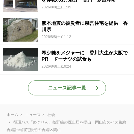
2026/8/8(土)11:35
熊本地震の被災者に県営住宅を提供 香
川県
2026/8/8(土)11:12
希少糖をメジャーに 香川大生が大阪で
PR ドーナツの試食も
2026/8/8(土)10:24
ニュース記事一覧
ホーム
ニュース
社会
循環バス「めぐりん」益野線の廃止届を提出 岡山市のバス路線
再編計画認定後初の再編区間に