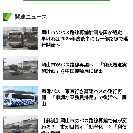
関連ニュース
岡山市のバス路線再編計画を国が認定
早ければ2025年度後半にも一部路線で運
行開始へ
岡山市がバス路線再編へ 「利便増進実
施計画」を中国運輸局に提出
両備バス 東京行き高速バスの運行再
開 「順調な乗務員採用」で復活へ 岡
山
【解説】岡山市のバス路線再編で何が変
わる？ 市が目指す「効率化」と「利便