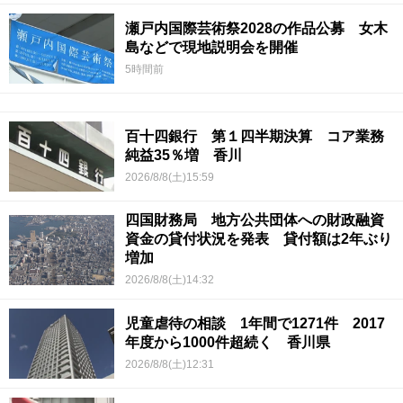
瀬戸内国際芸術祭2028の作品公募 女木
島などで現地説明会を開催
5時間前
百十四銀行 第１四半期決算 コア業務
純益35％増 香川
2026/8/8(土)15:59
四国財務局 地方公共団体への財政融資
資金の貸付状況を発表 貸付額は2年ぶり
増加
2026/8/8(土)14:32
児童虐待の相談 1年間で1271件 2017
年度から1000件超続く 香川県
2026/8/8(土)12:31