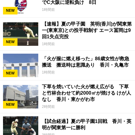
でC大阪に逆転負け 8日
1時間前
NEW
【速報】夏の甲子園 英明(香川)が関東第
一(東東京)との投手戦制す エース冨岡は9
回1失点完投
NEW
1時間前
「火が服に燃え移った」86歳女性が救急
搬送 搬送時は意識あり 香川・丸亀市
1時間前
NEW
下草を焼いていた火が燃え広がる 下草
と竹林合わせて約2000㎡が焼ける けが人
なし 香川・東かがわ市
NEW
2時間前
【試合経過】夏の甲子園1回戦 香川・英
明が関東第一に勝利
3時間前