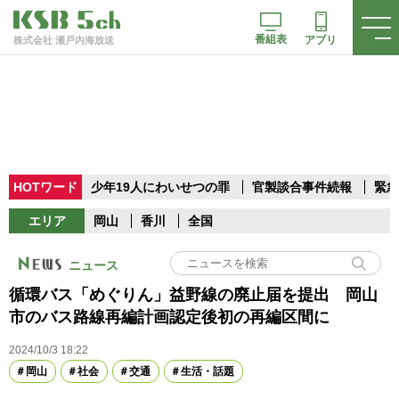
番組表
アプリ
株式会社 瀬戸内海放送
HOTワード
少年19人にわいせつの罪
官製談合事件続報
緊急
エリア
岡山
香川
全国
ニュース
循環バス「めぐりん」益野線の廃止届を提出 岡山
市のバス路線再編計画認定後初の再編区間に
2024/10/3 18:22
岡山
社会
交通
生活・話題