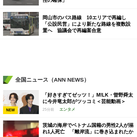
性の確保」
岡山市のバス路線 10エリアで再編し
「公設民営」により新たな路線を複数設
置へ 協議会で再編案合意
全国ニュース（ANN NEWS）
「好きすぎてゼッツ！」M!LK・曽野舜太
に今井竜太郎がツッコミ＜芸能動画＞
エンタメ
25分前
NEW
茨城の海岸でベトナム国籍の男性2人が溺
れ1人死亡 「離岸流」に巻き込まれたか