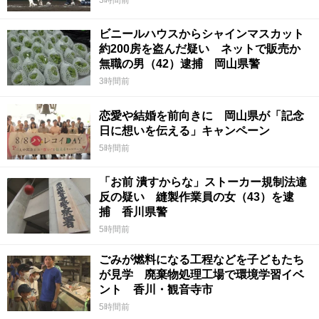
ビニールハウスからシャインマスカット
約200房を盗んだ疑い ネットで販売か
無職の男（42）逮捕 岡山県警
3時間前
恋愛や結婚を前向きに 岡山県が「記念
日に想いを伝える」キャンペーン
5時間前
「お前 潰すからな」ストーカー規制法違
反の疑い 縫製作業員の女（43）を逮
捕 香川県警
5時間前
ごみが燃料になる工程などを子どもたち
が見学 廃棄物処理工場で環境学習イベ
ント 香川・観音寺市
5時間前