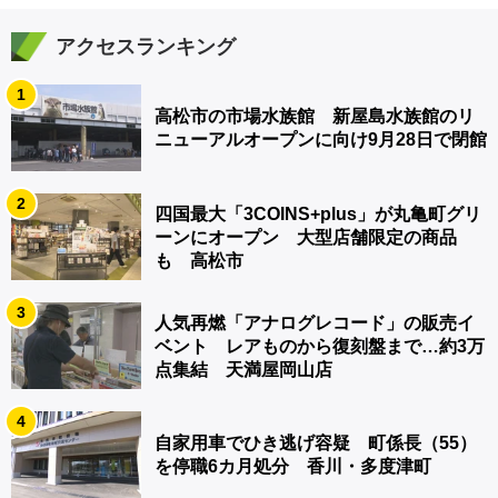
アクセスランキング
1
高松市の市場水族館 新屋島水族館のリ
ニューアルオープンに向け9月28日で閉館
2
四国最大「3COINS+plus」が丸亀町グリ
ーンにオープン 大型店舗限定の商品
も 高松市
3
人気再燃「アナログレコード」の販売イ
ベント レアものから復刻盤まで…約3万
点集結 天満屋岡山店
4
自家用車でひき逃げ容疑 町係長（55）
を停職6カ月処分 香川・多度津町