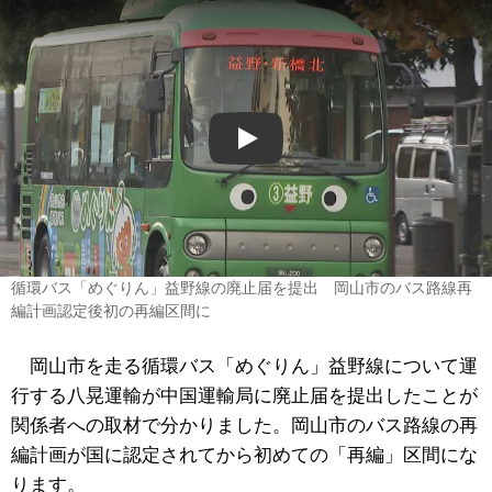
Play
循環バス「めぐりん」益野線の廃止届を提出 岡山市のバス路線再
編計画認定後初の再編区間に
岡山市を走る循環バス「めぐりん」益野線について運
行する八晃運輸が中国運輸局に廃止届を提出したことが
関係者への取材で分かりました。岡山市のバス路線の再
編計画が国に認定されてから初めての「再編」区間にな
ります。