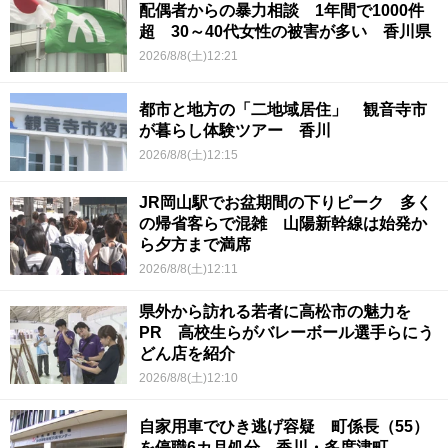
配偶者からの暴力相談 1年間で1000件
超 30～40代女性の被害が多い 香川県
2026/8/8(土)12:21
都市と地方の「二地域居住」 観音寺市
が暮らし体験ツアー 香川
2026/8/8(土)12:15
JR岡山駅でお盆期間の下りピーク 多く
の帰省客らで混雑 山陽新幹線は始発か
ら夕方まで満席
2026/8/8(土)12:11
県外から訪れる若者に高松市の魅力を
PR 高校生らがバレーボール選手らにう
どん店を紹介
2026/8/8(土)12:10
自家用車でひき逃げ容疑 町係長（55）
を停職6カ月処分 香川・多度津町