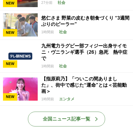
社会
27分前
NEW
悠仁さま 野菜の皮むき朝食づくり “3週間
ぶりのピーラー”
社会
1時間前
NEW
九州電力ラグビー部フィジー出身サイモ
ニ・ヴニランギ選手（26）急死 熱中症
で
NEW
社会
1時間前
【指原莉乃】「ついこの間ありまし
た」、街中で感じた“運命”とは＜芸能動
画＞
NEW
エンタメ
1時間前
全国ニュース記事一覧