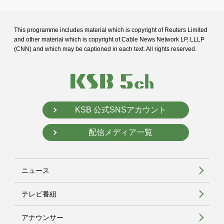
This programme includes material which is copyright of Reuters Limited
and
other material which is copyright of Cable News Network LP, LLLP
(CNN) and
which may be captioned in each text. All rights reserved.
KSB 公式SNSアカウント
配信メディア一覧
ニュース
テレビ番組
アナウンサー