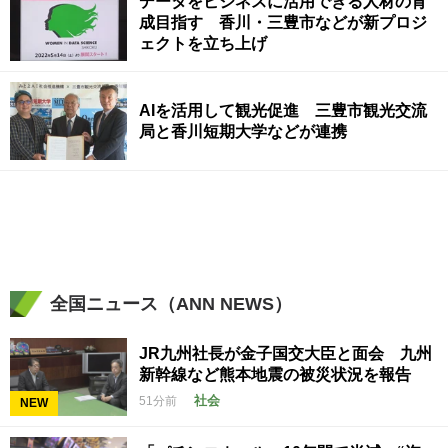
データをビジネスに活用できる人材の育
成目指す 香川・三豊市などが新プロジ
ェクトを立ち上げ
AIを活用して観光促進 三豊市観光交流
局と香川短期大学などが連携
全国ニュース（ANN NEWS）
JR九州社長が金子国交大臣と面会 九州
新幹線など熊本地震の被災状況を報告
社会
51分前
NEW