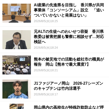
AI産業の先進県を目指し 香川県が共同
事業体「コンソーシアム」設立 「追い
ついていかないと発展はない」
2026/8/5(水)18:25
元ALTの生徒へのわいせつ容疑 香川県
教委は被害把握も警察に相談せず…対応
検証へ
2026/8/5(水)18:24
熊本の被災地での活動を総社市の職員が
報告 岡山【熊本で最大震度7】
2026/8/5(水)18:21
J1ファジアーノ岡山 2026-27シーズン
のキャプテンは竹内涼選手
2026/8/5(水)18:17
岡山県内の高校生が特殊詐欺防止など呼