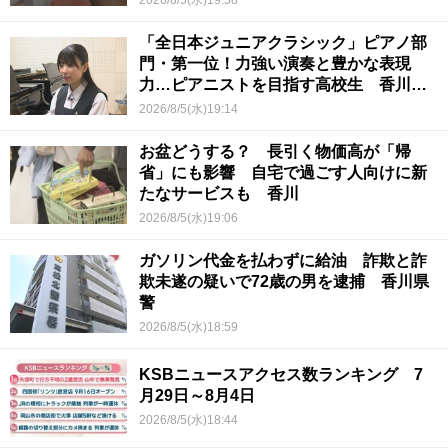
「全日本ジュニアクラシック」ピアノ部
門・第一位！力強い演奏と豊かな表現
力…ピアニストを目指す高校生 香川
【青春のキセキ】
2026/8/5(水)19:14
お盆どうする？ 長引く物価高が「帰
省」にも影響 自宅で過ごす人向けに新
たなサービスも 香川
2026/8/5(水)19:06
ガソリン代金を払わずに給油 詐欺と詐
欺未遂の疑いで72歳の男を逮捕 香川県
警
2026/8/5(水)18:59
KSBニュースアクセス数ランキング 7
月29日～8月4日
2026/8/5(水)18:44