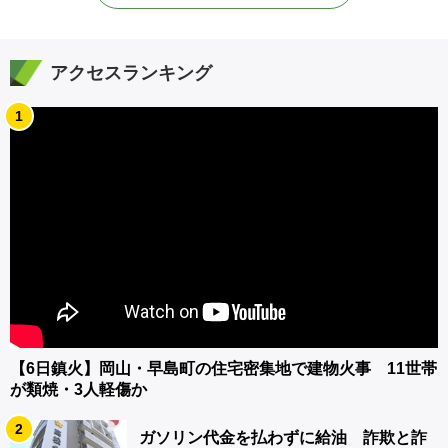
アクセスランキング
1
【6日鎮火】岡山・早島町の住宅密集地で建物火事 11世帯
が類焼・3人軽傷か
2
ガソリン代金を払わずに給油 詐欺と詐