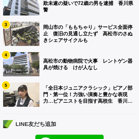
欺未遂の疑いで72歳の男を逮捕 香川県
警
3
岡山市の「ももちゃり」サービス全面停
止 復旧の見通し立たず 高松市のさぬ
きシェアサイクルも
4
高松市の動物病院で火事 レントゲン器
具が焼ける けが人なし
5
「全日本ジュニアクラシック」ピアノ部
門・第一位！力強い演奏と豊かな表現
力…ピアニストを目指す高校生 香川
【青春のキセキ】
LINE友だち追加