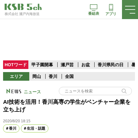
番組表
アプリ
株式会社 瀬戸内海放送
HOTワード
甲子園開幕
瀬戸芸
お盆
香川県民の日
暑
エリア
岡山
香川
全国
ニュース
AI技術を活用！香川高専の学生がベンチャー企業を
立ち上げ
2020/8/20 18:15
香川
生活・話題