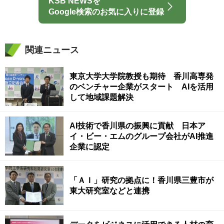
KSB NEWSを
Google検索のお気に入りに登録
関連ニュース
東京大学大学院教授も期待 香川高専発
のベンチャー企業がスタート AIを活用
して地域課題解決
AI技術で香川県の振興に貢献 日本ア
イ・ビー・エムのグループ会社がAI推進
企業に認定
「ＡＩ」研究の拠点に！香川県三豊市が
東大研究室などと連携