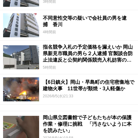
3時間前
不同意性交等の疑いで会社員の男を逮
捕 香川
4時間前
指名競争入札の予定価格を漏えいか 岡山
県新見市職員の男ら２人逮捕 官製談合防
止法違反と公契約関係競売入札妨害の疑
い
5時間前
【6日鎮火】岡山・早島町の住宅密集地で
建物火事 11世帯が類焼・3人軽傷か
2026/8/5(水)21:33
岡山県立図書館で子どもたちが本の保護
作業・修理に挑戦 「汚さないように本
を読みたい」
2026/8/5(水)19:58