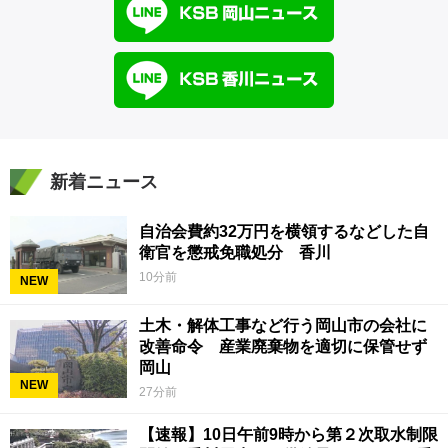
新着ニュース
自治会費約32万円を横領するなどした自
衛官を懲戒免職処分 香川
10分前
NEW
土木・解体工事など行う岡山市の会社に
改善命令 産業廃棄物を適切に保管せず
岡山
NEW
27分前
【速報】10日午前9時から第２次取水制限