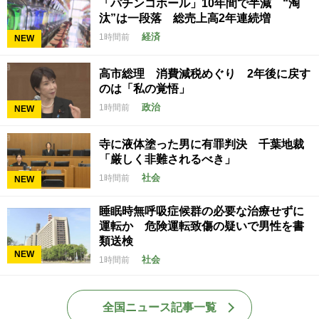
「パチンコホール」10年間で半減 “淘
汰”は一段落 総売上高2年連続増
経済
1時間前
NEW
高市総理 消費減税めぐり 2年後に戻す
のは「私の覚悟」
政治
1時間前
NEW
寺に液体塗った男に有罪判決 千葉地裁
「厳しく非難されるべき」
社会
1時間前
NEW
睡眠時無呼吸症候群の必要な治療せずに
運転か 危険運転致傷の疑いで男性を書
類送検
NEW
社会
1時間前
全国ニュース記事一覧