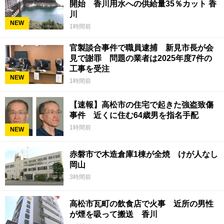
開始 香川用水への供給量35％カット 香
川
NEW
1時間前
官製談合事件で職員逮捕 新見市長が会
見で謝罪 問題の業者は2025年度7件の
工事を受注
NEW
1時間前
【速報】高松市の住宅で起きた強盗致傷
事件 近くに住む64歳男を指名手配
1時間前
NEW
赤磐市で木造倉庫1棟が全焼 けが人なし
岡山
3時間前
高松市瓦町の飲食店で火事 近所の男性
が煙を吸って搬送 香川