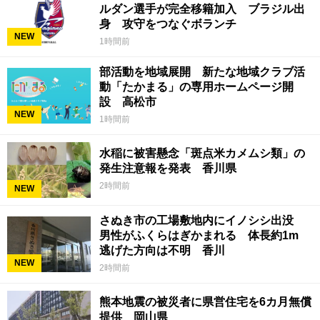
ルダン選手が完全移籍加入 ブラジル出
身 攻守をつなぐボランチ
NEW
1時間前
部活動を地域展開 新たな地域クラブ活
動「たかまる」の専用ホームページ開
設 高松市
NEW
1時間前
水稲に被害懸念「斑点米カメムシ類」の
発生注意報を発表 香川県
2時間前
NEW
さぬき市の工場敷地内にイノシシ出没
男性がふくらはぎかまれる 体長約1m
逃げた方向は不明 香川
NEW
2時間前
熊本地震の被災者に県営住宅を6カ月無償
提供 岡山県