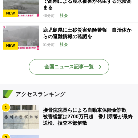
で高潮による浸水被害が発生する危険高
まる
NEW
社会
48分前
鹿児島県に土砂災害危険警報 自治体か
らの避難情報の確認を
社会
51分前
NEW
全国ニュース記事一覧
アクセスランキング
1
接骨院院長らによる自動車保険金詐欺
被害総額は2700万円超 香川県警が最終
送検、捜査本部解散
2