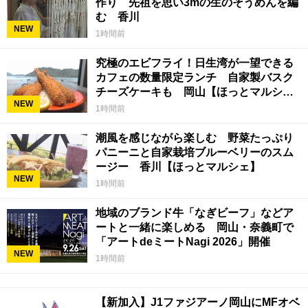
作り 先祖を思い3mの生のそうめんを編
む 香川
NEW
1時間前
究極のエビフライ！日生湾が一望できる
カフェの数量限定ランチ 自家製バスク
チーズケーキも 岡山【ほっとマルシ
NEW
ェ】
1時間前
潮風を感じながら楽しむ 野菜たっぷり
パニーニと自家栽培ブルーベリーのスム
ージー 香川【ほっとマルシェ】
NEW
1時間前
地域のブランド牛「なぎビーフ」などア
ートと一緒に楽しめる 岡山・奈義町で
「アートdeミートNagi 2026」開催
NEW
1時間前
【新加入】J1ファジアーノ岡山にMFオベ