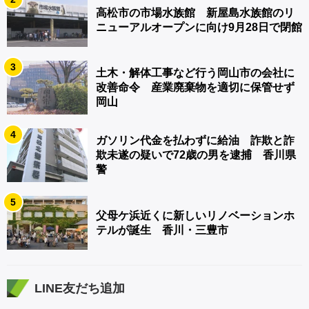
高松市の市場水族館 新屋島水族館のリ
ニューアルオープンに向け9月28日で閉館
3
土木・解体工事など行う岡山市の会社に
改善命令 産業廃棄物を適切に保管せず
岡山
4
ガソリン代金を払わずに給油 詐欺と詐
欺未遂の疑いで72歳の男を逮捕 香川県
警
5
父母ケ浜近くに新しいリノベーションホ
テルが誕生 香川・三豊市
LINE友だち追加