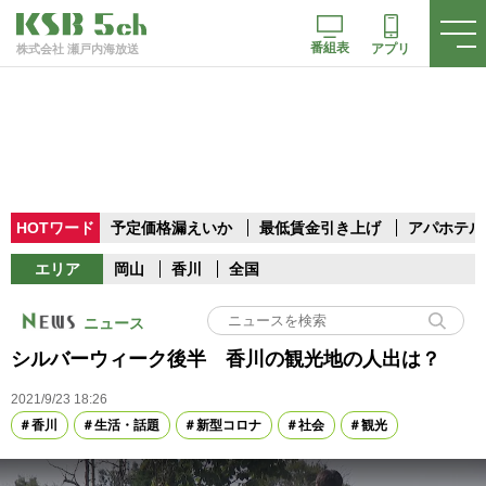
番組表
アプリ
株式会社 瀬戸内海放送
HOTワード
予定価格漏えいか
最低賃金引き上げ
アパホテル
エリア
岡山
香川
全国
ニュース
シルバーウィーク後半 香川の観光地の人出は？
2021/9/23 18:26
香川
生活・話題
新型コロナ
社会
観光