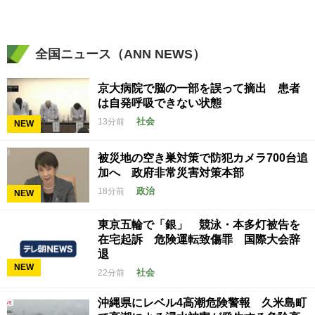
全国ニュース（ANN NEWS）
京大病院で脳の一部を誤って摘出 患者
は自発呼吸できない状態
社会
13分前
NEW
被災地の空き巣対策で防犯カメラ700台追
加へ 政府非常災害対策本部
政治
18分前
NEW
東京五輪で「銀」 競泳・本多灯被告を
在宅起訴 危険運転致傷罪 国際大会辞
退
NEW
社会
22分前
沖縄県にレベル4高潮危険警報 久米島町