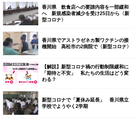
香川県 飲食店への要請内容を一部緩和
へ 新規感染者減少を受け25日から〈新
型コロナ〉
香川県でアストラゼネカ製ワクチンの接
種開始 高松市の2病院で〈新型コロナ〉
【解説】新型コロナ禍の行動制限緩和に
「期待と不安」 私たちの生活はどう変
わる？
新型コロナで「夏休み延長」 香川県立
学校でようやく2学期