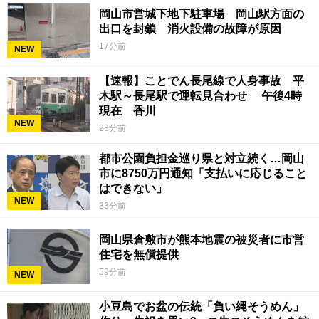
岡山市営城下地下駐車場 岡山駅方面の
出口を封鎖 消火設備の故障が原因
17分前
NEW
【速報】ことでん長尾線で人身事故 平
木駅～長尾駅で運転見合わせ 午後4時
現在 香川
NEW
28分前
都市公園負担金巡り県と対立続く…岡山
市に8750万円通知「支払いに応じること
はできない」
NEW
33分前
岡山県倉敷市が熊本地震の被災者に市営
住宅を無償提供
59分前
NEW
小豆島でお盆の伝統「負い縄そうめん」