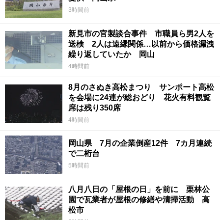
3時間前
新見市の官製談合事件 市職員ら男2人を
送検 2人は遠縁関係…以前から価格漏洩
繰り返していたか 岡山
4時間前
8月のさぬき高松まつり サンポート高松
を会場に24連が総おどり 花火有料観覧
席は残り350席
4時間前
岡山県 7月の企業倒産12件 7カ月連続
で二桁台
5時間前
八月八日の「屋根の日」を前に 栗林公
園で瓦業者が屋根の修繕や清掃活動 高
松市