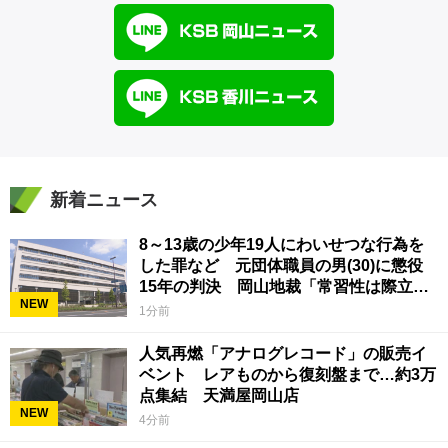
新着ニュース
8～13歳の少年19人にわいせつな行為を
した罪など 元団体職員の男(30)に懲役
15年の判決 岡山地裁「常習性は際立っ
NEW
ていて被害結果も非常に重い」
1分前
人気再燃「アナログレコード」の販売イ
ベント レアものから復刻盤まで…約3万
点集結 天満屋岡山店
NEW
4分前