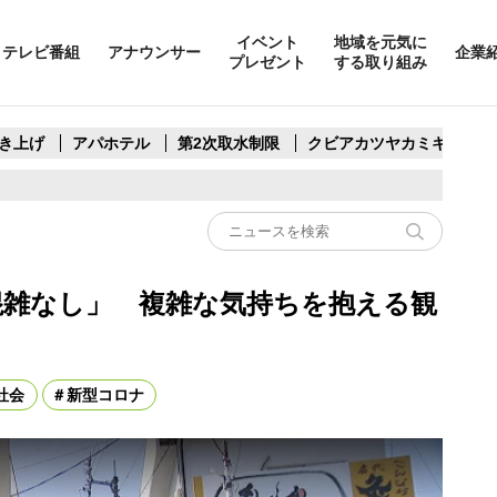
イベント
地域を元気に
テレビ番組
アナウンサー
企業
プレゼント
する取り組み
き上げ
アパホテル
第2次取水制限
クビアカツヤカミキリ
混雑なし」 複雑な気持ちを抱える観
社会
新型コロナ