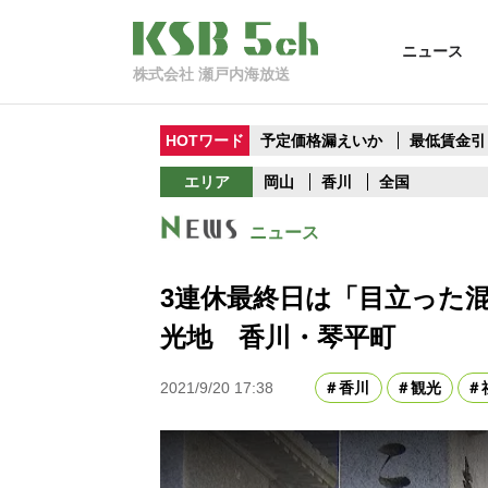
ニュース
株式会社 瀬戸内海放送
HOTワード
予定価格漏えいか
最低賃金引
エリア
岡山
香川
全国
ニュース
3連休最終日は「目立った
光地 香川・琴平町
2021/9/20 17:38
香川
観光