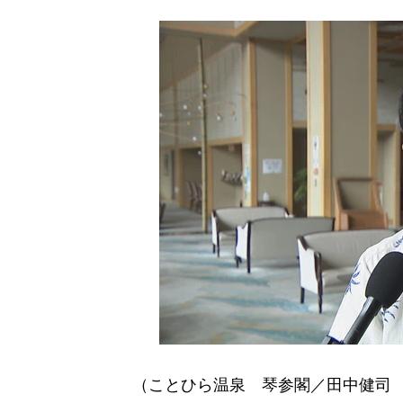
（ことひら温泉 琴参閣／田中健司