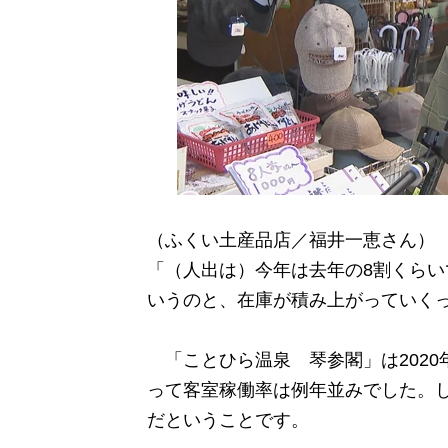
（ふくい土産品店／福井一恵さん）
「（人出は）今年は去年の8割くら
いうのと、在庫が積み上がっていく
「ことひら温泉 琴参閣」は2020
って客室稼働率は例年並みでした。しか
だということです。