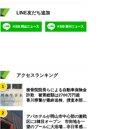
LINE友だち追加
アクセスランキング
1
接骨院院長らによる自動車保険金
詐欺 被害総額は2700万円超
香川県警が最終送検、捜査本部解
散
2
アパホテルが岡山市中心部の激戦
区に2棟目オープン 市街地を一
望のプールに大浴場…非日常感を