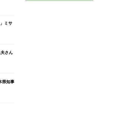
」ミサ
忠夫さん
本県知事