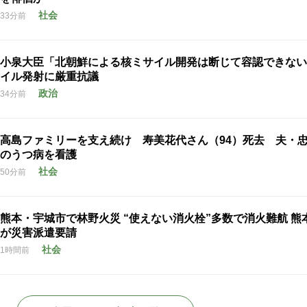
社会
33分前
小泉大臣「北朝鮮による核ミサイル開発は断じて容認できない
イル発射に厳重抗議
政治
34分前
高島ファミリーを支え続け 寿美花代さん（94）死去 夫・
のうつ病を看護
社会
50分前
熊本・宇城市で林野火災 “使えない消火栓”多数で消火難航 熊
が災害派遣要請
社会
1時間前