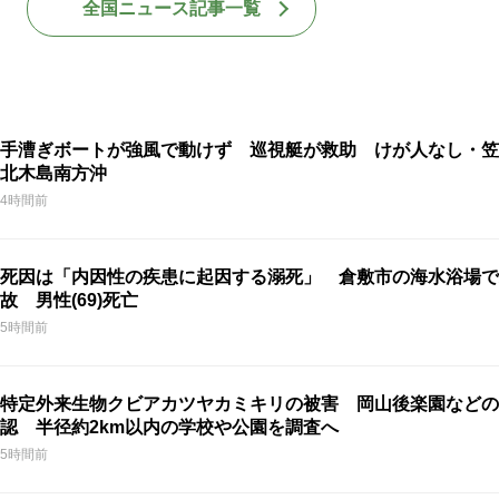
全国ニュース記事一覧
手漕ぎボートが強風で動けず 巡視艇が救助 けが人なし・笠
北木島南方沖
4時間前
死因は「内因性の疾患に起因する溺死」 倉敷市の海水浴場で
故 男性(69)死亡
5時間前
特定外来生物クビアカツヤカミキリの被害 岡山後楽園などの
認 半径約2km以内の学校や公園を調査へ
5時間前