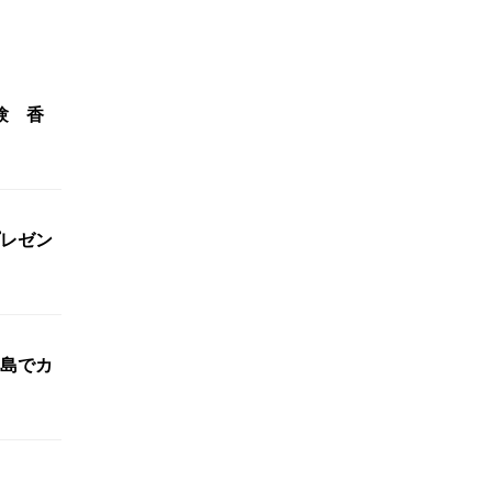
験 香
レゼン
島でカ