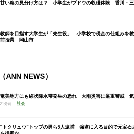
甘い粒の見分け方は？ 小学生がブドウの収穫体験 香川・三
教師を目指す大学生が「先生役」 小学校で税金の仕組みを教
前授業 岡山市
ANN NEWS）
奄美地方にも線状降水帯発生の恐れ 大雨災害に厳重警戒 気
社会
21分前
“トクリュウ”トップの男ら5人逮捕 強盗に入る目的で元宝石
を徘徊か