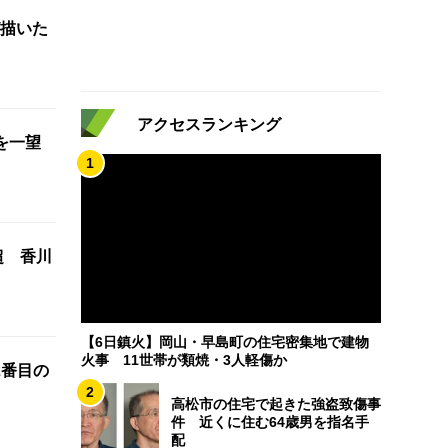
描いた
アクセスランキング
を一望
1
超 香川
【6日鎮火】岡山・早島町の住宅密集地で建物
火事 11世帯が類焼・3人軽傷か
2番目の
2
高松市の住宅で起きた強盗致傷事
件 近くに住む64歳男を指名手
配