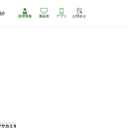
紹介
採用情報
番組表
アプリ
お問合せ
ツヤカミキリ
ももちゃり停止