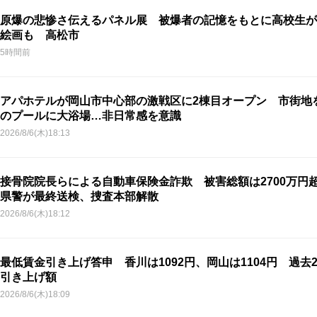
原爆の悲惨さ伝えるパネル展 被爆者の記憶をもとに高校生が
絵画も 高松市
5時間前
アパホテルが岡山市中心部の激戦区に2棟目オープン 市街地
のプールに大浴場…非日常感を意識
2026/8/6(木)18:13
接骨院院長らによる自動車保険金詐欺 被害総額は2700万円
県警が最終送検、捜査本部解散
2026/8/6(木)18:12
最低賃金引き上げ答申 香川は1092円、岡山は1104円 過去
引き上げ額
2026/8/6(木)18:09