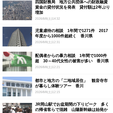
四国財務局 地方公共団体への財政融資
資金の貸付状況を発表 貸付額は2年ぶり
増加
2026/8/8(土)14:32
児童虐待の相談 1年間で1271件 2017
年度から1000件超続く 香川県
2026/8/8(土)12:31
配偶者からの暴力相談 1年間で1000件
超 30～40代女性の被害が多い 香川県
2026/8/8(土)12:21
都市と地方の「二地域居住」 観音寺市
が暮らし体験ツアー 香川
2026/8/8(土)12:15
JR岡山駅でお盆期間の下りピーク 多く
の帰省客らで混雑 山陽新幹線は始発か