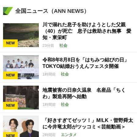
全国ニュース（ANN NEWS）
川で溺れた息子を助けようとした父親
（40）が死亡 息子は救助され無事 愛
知・東栄町
NEW
社会
23分前
令和8年8月8日を「はちみつ結びの日」
TOKYO結婚おうえんフェスタ開催
社会
1時間前
NEW
地震被害の日奈久温泉 名産品「ちく
わ」製造再開へ始動
社会
1時間前
NEW
「好きすぎてゼッツ！」M!LK・曽野舜太
に今井竜太郎がツッコミ＜芸能動画＞
エンタメ
2時間前
NEW