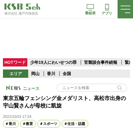
番組表
アプリ
株式会社 瀬戸内海放送
HOTワード
少年19人にわいせつの罪
官製談合事件続報
緊急
エリア
岡山
香川
全国
ニュース
東京五輪フェンシング金メダリスト、高松市出身の
宇山賢さんが母校に凱旋
2021/10/15 17:24
香川
教育
スポーツ
生活・話題