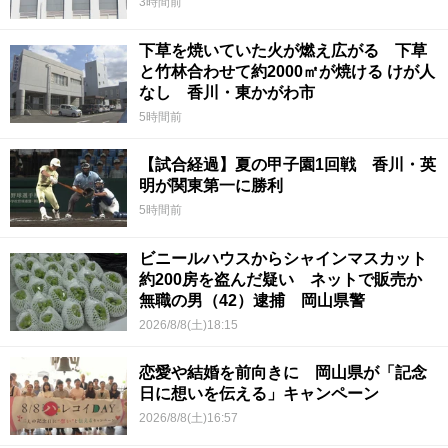
3時間前
下草を焼いていた火が燃え広がる 下草
と竹林合わせて約2000㎡が焼ける けが人
なし 香川・東かがわ市
5時間前
【試合経過】夏の甲子園1回戦 香川・英
明が関東第一に勝利
5時間前
ビニールハウスからシャインマスカット
約200房を盗んだ疑い ネットで販売か
無職の男（42）逮捕 岡山県警
2026/8/8(土)18:15
恋愛や結婚を前向きに 岡山県が「記念
日に想いを伝える」キャンペーン
2026/8/8(土)16:57