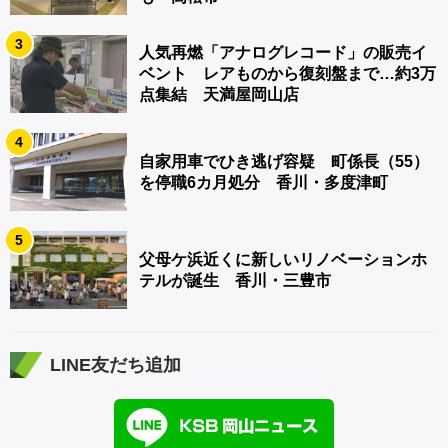
3
人気再燃「アナログレコード」の販売イ
ベント レアものから復刻盤まで…約3万
点集結 天満屋岡山店
4
自家用車でひき逃げ容疑 町係長（55）
を停職6カ月処分 香川・多度津町
5
父母ケ浜近くに新しいリノベーションホ
テルが誕生 香川・三豊市
LINE友だち追加