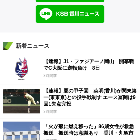
新着ニュース
【速報】J1・ファジアーノ岡山 開幕戦
でC大阪に逆転負け 8日
3時間前
【速報】夏の甲子園 英明(香川)が関東第
一(東東京)との投手戦制す エース冨岡は9
回1失点完投
3時間前
「火が服に燃え移った」86歳女性が救急
搬送 搬送時は意識あり 香川・丸亀市