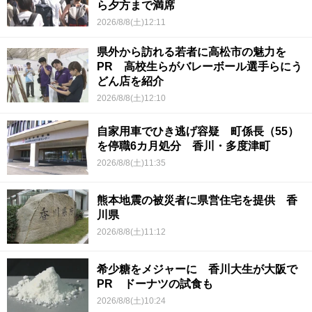
ら夕方まで満席
2026/8/8(土)12:11
県外から訪れる若者に高松市の魅力を
PR 高校生らがバレーボール選手らにう
どん店を紹介
2026/8/8(土)12:10
自家用車でひき逃げ容疑 町係長（55）
を停職6カ月処分 香川・多度津町
2026/8/8(土)11:35
熊本地震の被災者に県営住宅を提供 香
川県
2026/8/8(土)11:12
希少糖をメジャーに 香川大生が大阪で
PR ドーナツの試食も
2026/8/8(土)10:24