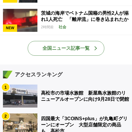
茨城の海岸でベトナム国籍の男性2人が溺
れ1人死亡 「離岸流」に巻き込まれたか
社会
2時間前
NEW
全国ニュース記事一覧
アクセスランキング
1
高松市の市場水族館 新屋島水族館のリ
ニューアルオープンに向け9月28日で閉館
2
四国最大「3COINS+plus」が丸亀町グリ
ーンにオープン 大型店舗限定の商品
も 高松市