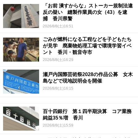
「お前 潰すからな」ストーカー規制法違
反の疑い 縫製作業員の女（43）を逮
捕 香川県警
2026/8/8(土)16:51
ごみが燃料になる工程などを子どもたち
が見学 廃棄物処理工場で環境学習イベ
ント 香川・観音寺市
2026/8/8(土)16:29
瀬戸内国際芸術祭2028の作品公募 女木
島などで現地説明会を開催
2026/8/8(土)16:15
百十四銀行 第１四半期決算 コア業務
純益35％増 香川
2026/8/8(土)15:59