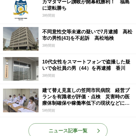
カマタマーレ讃岐が開幕戦勝利！ 福島
に逆転勝ち
3時間前
不同意性交等未遂の疑いで7月逮捕 高松
市の男性(43)を不起訴 高松地検
3時間前
10代女性をスマートフォンで盗撮した疑
いで会社員の男（44）を再逮捕 香川
3時間前
建て替え見直しの笠岡市民病院 経営プ
ランを有識者が評価・点検 災害時の医
療体制確保や稼働率低下の現状などに意
見 岡山
5時間前
ニュース記事一覧