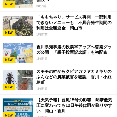
NEW
50分前
「ももちゃり」サービス再開 一部利用
できないメニューも 不具合発生期間の
利用は全額返金 岡山市
NEW
1時間前
香川県知事選の投票率アップへ啓発グッ
ズ公開 「親子投票記念証」も初配布
1時間前
NEW
スモモの幹からクビアカツヤカミキリの
ふんなどの農業被害を確認 香川・小豆
島町
NEW
1時間前
【天気予報】台風15号の影響…熱帯低気
圧に変わっても12日午後は雨が降りやす
い 岡山・香川
NEW