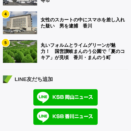
寺市
4
女性のスカートの中にスマホを差し入れ
た疑い 男を逮捕 香川
5
丸いフォルムとライムグリーンが魅
力！ 国営讃岐まんのう公園で「夏のコ
キア」が見頃 香川・まんのう町
LINE友だち追加