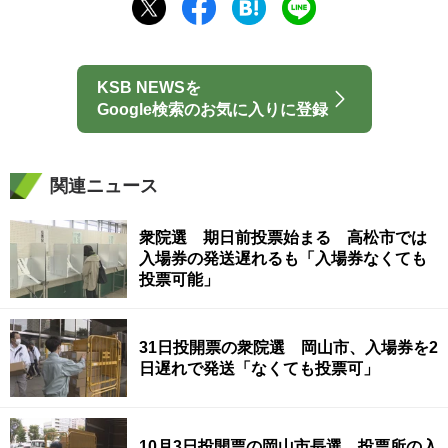
KSB NEWSを
Google検索のお気に入りに登録
関連ニュース
衆院選 期日前投票始まる 高松市では
入場券の発送遅れるも「入場券なくても
投票可能」
31日投開票の衆院選 岡山市、入場券を2
日遅れで発送「なくても投票可」
10月3日投開票の岡山市長選 投票所の入