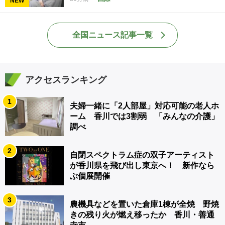
NEW
全国ニュース記事一覧
アクセスランキング
1
夫婦一緒に「2人部屋」対応可能の老人ホ
ーム 香川では3割弱 「みんなの介護」
調べ
2
自閉スペクトラム症の双子アーティスト
が香川県を飛び出し東京へ！ 新作なら
ぶ個展開催
3
農機具などを置いた倉庫1棟が全焼 野焼
きの残り火が燃え移ったか 香川・善通