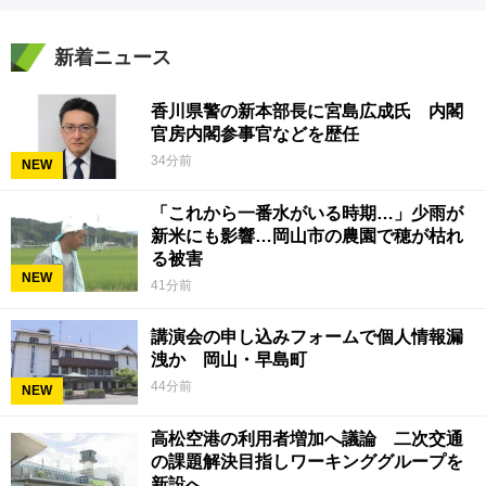
新着ニュース
香川県警の新本部長に宮島広成氏 内閣
官房内閣参事官などを歴任
34分前
NEW
「これから一番水がいる時期…」少雨が
新米にも影響…岡山市の農園で穂が枯れ
る被害
NEW
41分前
講演会の申し込みフォームで個人情報漏
洩か 岡山・早島町
44分前
NEW
高松空港の利用者増加へ議論 二次交通
の課題解決目指しワーキンググループを
新設へ