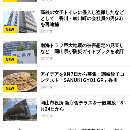
高校の女子トイレに侵入し盗撮したなど
として 香川・綾川町の会社員の男(23)
を再逮捕
NEW
2時間前
南海トラフ巨大地震の被害想定の見直し
など 岡山県が防災ガイドブックを改訂
2時間前
NEW
アイデアを9月7日から募集 讃岐餃子コ
ンテスト「SANUKI GYO1 GP」香川
2時間前
NEW
岡山市役所 新庁舎テラスを一般開放 8
月24日から
3時間前