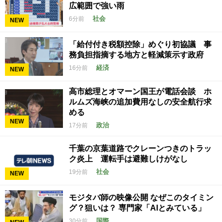
広範囲で強い雨
社会
6分前
NEW
「給付付き税額控除」めぐり初協議 事
務負担指摘する地方と軽減策示す政府
経済
16分前
NEW
高市総理とオマーン国王が電話会談 ホ
ルムズ海峡の追加費用なしの安全航行求
める
NEW
政治
17分前
千葉の京葉道路でクレーンつきのトラッ
ク炎上 運転手は避難しけがなし
社会
19分前
NEW
モジタバ師の映像公開 なぜこのタイミン
グ？狙いは？ 専門家「AIとみている」
国際
30分前