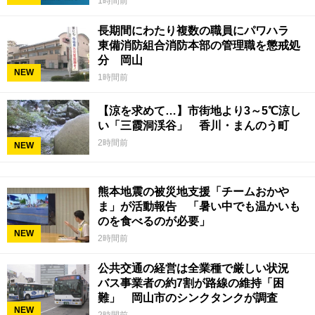
1時間前
長期間にわたり複数の職員にパワハラ
東備消防組合消防本部の管理職を懲戒処
分 岡山
NEW
1時間前
【涼を求めて…】市街地より3～5℃涼し
い「三霞洞渓谷」 香川・まんのう町
2時間前
NEW
熊本地震の被災地支援「チームおかや
ま」が活動報告 「暑い中でも温かいも
のを食べるのが必要」
NEW
2時間前
公共交通の経営は全業種で厳しい状況
バス事業者の約7割が路線の維持「困
難」 岡山市のシンクタンクが調査
NEW
2時間前