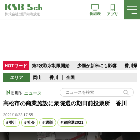
番組表
アプリ
株式会社 瀬戸内海放送
HOTワード
第2次取水制限開始
少雨が新米にも影響
香川県
エリア
岡山
香川
全国
ニュース
高松市の商業施設に衆院選の期日前投票所 香川
2021/10/23 17:55
香川
社会
選挙
衆院選2021