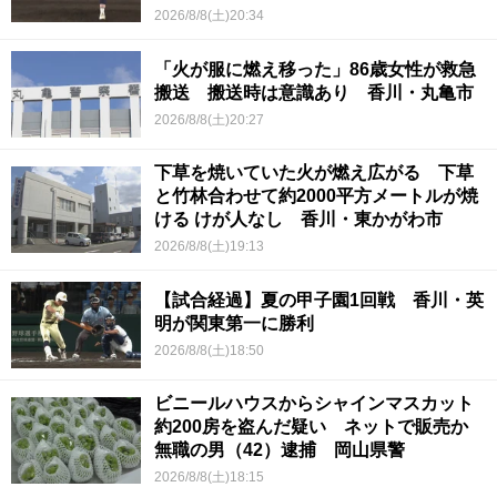
2026/8/8(土)20:34
「火が服に燃え移った」86歳女性が救急
搬送 搬送時は意識あり 香川・丸亀市
2026/8/8(土)20:27
下草を焼いていた火が燃え広がる 下草
と竹林合わせて約2000平方メートルが焼
ける けが人なし 香川・東かがわ市
2026/8/8(土)19:13
【試合経過】夏の甲子園1回戦 香川・英
明が関東第一に勝利
2026/8/8(土)18:50
ビニールハウスからシャインマスカット
約200房を盗んだ疑い ネットで販売か
無職の男（42）逮捕 岡山県警
2026/8/8(土)18:15