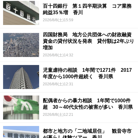
百十四銀行 第１四半期決算 コア業務
純益35％増 香川
2026/8/8(土)15:59
四国財務局 地方公共団体への財政融資
資金の貸付状況を発表 貸付額は2年ぶり
増加
2026/8/8(土)14:32
児童虐待の相談 1年間で1271件 2017
年度から1000件超続く 香川県
2026/8/8(土)12:31
配偶者からの暴力相談 1年間で1000件
超 30～40代女性の被害が多い 香川県
2026/8/8(土)12:21
都市と地方の「二地域居住」 観音寺市
が暮らし体験ツアー 香川