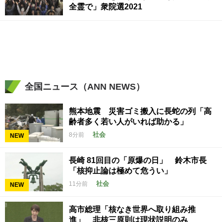
全霊で」衆院選2021
全国ニュース（ANN NEWS）
熊本地震 災害ゴミ搬入に長蛇の列「高
齢者多く若い人がいれば助かる」
社会
8分前
NEW
長崎 81回目の「原爆の日」 鈴木市長
「核抑止論は極めて危うい」
社会
11分前
NEW
高市総理「核なき世界へ取り組み推
進」 非核三原則は現状説明のみ