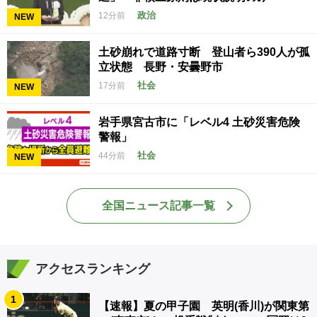
政治
12分前
NEW
土砂崩れで道路寸断 登山者ら390人が孤
立状態 長野・安曇野市
社会
17分前
NEW
岩手県宮古市に「レベル4 土砂災害危険
警報」
社会
44分前
NEW
全国ニュース記事一覧
アクセスランキング
1
【速報】夏の甲子園 英明(香川)が関東第