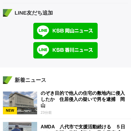
LINE友だち追加
新着ニュース
のぞき目的で他人の住宅の敷地内に侵入
したか 住居侵入の疑いで男を逮捕 岡
山
NEW
23分前
AMDA 八代市で支援活動続ける ５日