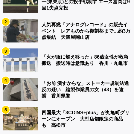
一(東東京)との投手戦制す エース冨岡は9
回1失点完投
2
人気再燃「アナログレコード」の販売イ
ベント レアものから復刻盤まで…約3万
点集結 天満屋岡山店
3
「火が服に燃え移った」86歳女性が救急
搬送 搬送時は意識あり 香川・丸亀市
4
「お前 潰すからな」ストーカー規制法違
反の疑い 縫製作業員の女（43）を逮
捕 香川県警
5
四国最大「3COINS+plus」が丸亀町グリ
ーンにオープン 大型店舗限定の商品
も 高松市