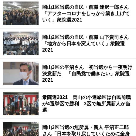
岡山1区当選の自民・前職 逢沢一郎さん
「アフターコロナをしっかり築き上げて
いく」衆院選2021
岡山2区当選の自民・前職 山下貴司さん
「地方から日本を変えていく」衆院選
2021
岡山3区の平沼さん 初当選から一夜明け
決意新た 「自民党で働きたい」衆院選
2021
衆院選2021 岡山の小選挙区は自民前職
が4選挙区で勝利 3区で無所属新人が当
選
岡山3区当選の無所属・新人 平沼正二郎
さん「日本を取り戻していくために全身