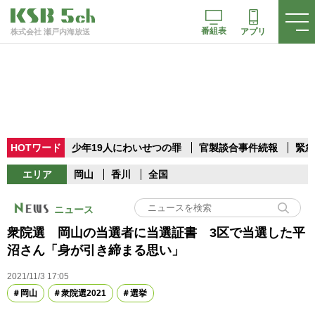
番組表
アプリ
株式会社 瀬戸内海放送
HOTワード
少年19人にわいせつの罪
官製談合事件続報
緊急
エリア
岡山
香川
全国
ニュース
衆院選 岡山の当選者に当選証書 3区で当選した平
沼さん「身が引き締まる思い」
2021/11/3 17:05
岡山
衆院選2021
選挙