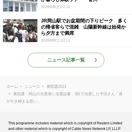
2026/8/8(土)12:15
JR岡山駅でお盆期間の下りピーク 多く
の帰省客らで混雑 山陽新幹線は始発か
ら夕方まで満席
2026/8/8(土)12:11
ニュース記事一覧
ホーム
ニュース
衆院選2021
衆院選 岡山の当選者に当選証書 3区で当選した平沼さん「身
が引き締まる思い」
This programme includes material which is copyright of Reuters Limited
and
other material which is copyright of Cable News Network LP, LLLP