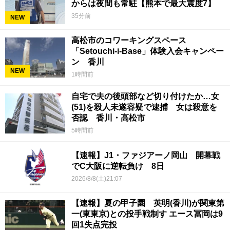
からは夜間も常駐【熊本で最大震度7】
35分前
NEW
高松市のコワーキングスペース
「Setouchi-i-Base」体験入会キャンペー
ン 香川
NEW
1時間前
自宅で夫の後頭部など切り付けたか…女
(51)を殺人未遂容疑で逮捕 女は殺意を
否認 香川・高松市
5時間前
【速報】J1・ファジアーノ岡山 開幕戦
でC大阪に逆転負け 8日
2026/8/8(土)21:07
【速報】夏の甲子園 英明(香川)が関東第
一(東東京)との投手戦制す エース冨岡は9
回1失点完投