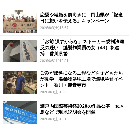
恋愛や結婚を前向きに 岡山県が「記念
日に想いを伝える」キャンペーン
2026/8/8(土)16:57
「お前 潰すからな」ストーカー規制法違
反の疑い 縫製作業員の女（43）を逮
捕 香川県警
2026/8/8(土)16:51
ごみが燃料になる工程などを子どもたち
が見学 廃棄物処理工場で環境学習イベ
ント 香川・観音寺市
2026/8/8(土)16:29
瀬戸内国際芸術祭2028の作品公募 女木
島などで現地説明会を開催
2026/8/8(土)16:15