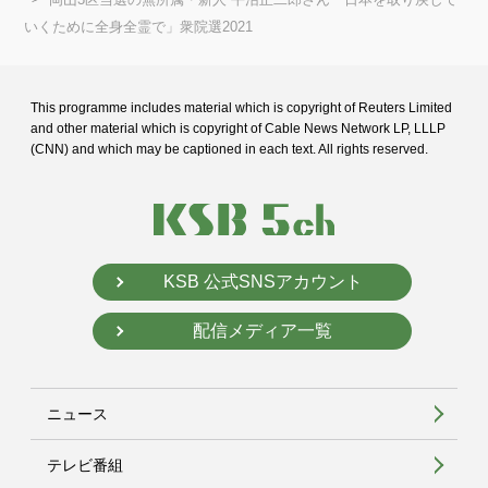
いくために全身全霊で」衆院選2021
This programme includes material which is copyright of Reuters Limited
and
other material which is copyright of Cable News Network LP, LLLP
(CNN) and
which may be captioned in each text. All rights reserved.
KSB 公式SNSアカウント
配信メディア一覧
ニュース
テレビ番組