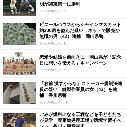
明が関東第一に勝利
2026/8/8(土)18:50
ビニールハウスからシャインマスカット
約200房を盗んだ疑い ネットで販売か
無職の男（42）逮捕 岡山県警
2026/8/8(土)18:15
恋愛や結婚を前向きに 岡山県が「記念
日に想いを伝える」キャンペーン
2026/8/8(土)16:57
「お前 潰すからな」ストーカー規制法違
反の疑い 縫製作業員の女（43）を逮
捕 香川県警
2026/8/8(土)16:51
ごみが燃料になる工程などを子どもたち
が見学 廃棄物処理工場で環境学習イベ
ント 香川・観音寺市