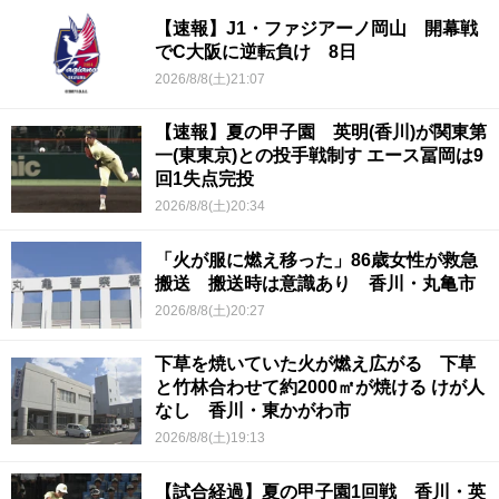
【速報】J1・ファジアーノ岡山 開幕戦
でC大阪に逆転負け 8日
2026/8/8(土)21:07
【速報】夏の甲子園 英明(香川)が関東第
一(東東京)との投手戦制す エース冨岡は9
回1失点完投
2026/8/8(土)20:34
「火が服に燃え移った」86歳女性が救急
搬送 搬送時は意識あり 香川・丸亀市
2026/8/8(土)20:27
下草を焼いていた火が燃え広がる 下草
と竹林合わせて約2000㎡が焼ける けが人
なし 香川・東かがわ市
2026/8/8(土)19:13
【試合経過】夏の甲子園1回戦 香川・英