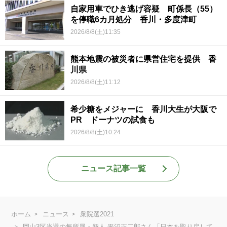
自家用車でひき逃げ容疑 町係長（55）
を停職6カ月処分 香川・多度津町
2026/8/8(土)11:35
熊本地震の被災者に県営住宅を提供 香
川県
2026/8/8(土)11:12
希少糖をメジャーに 香川大生が大阪で
PR ドーナツの試食も
2026/8/8(土)10:24
ニュース記事一覧
ホーム
ニュース
衆院選2021
岡山3区当選の無所属・新人 平沼正二郎さん「日本を取り戻して