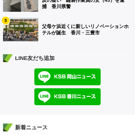
反の疑い 縫製作業員の女（43）を逮
捕 香川県警
5
父母ケ浜近くに新しいリノベーションホ
テルが誕生 香川・三豊市
LINE友だち追加
新着ニュース