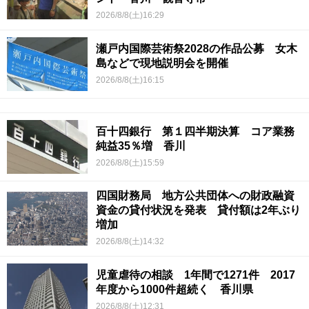
2026/8/8(土)16:29
瀬戸内国際芸術祭2028の作品公募 女木
島などで現地説明会を開催
2026/8/8(土)16:15
百十四銀行 第１四半期決算 コア業務
純益35％増 香川
2026/8/8(土)15:59
四国財務局 地方公共団体への財政融資
資金の貸付状況を発表 貸付額は2年ぶり
増加
2026/8/8(土)14:32
児童虐待の相談 1年間で1271件 2017
年度から1000件超続く 香川県
2026/8/8(土)12:31