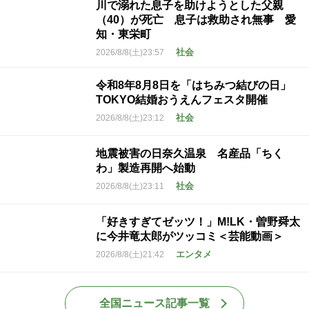
川で溺れた息子を助けようとした父親
（40）が死亡 息子は救助され無事 愛
知・東栄町
社会
2026/8/8(土)23:57
令和8年8月8日を「はちみつ結びの日」
TOKYO結婚おうえんフェスタ開催
社会
2026/8/8(土)23:12
地震被害の日奈久温泉 名産品「ちく
わ」製造再開へ始動
社会
2026/8/8(土)23:11
「好きすぎてゼッツ！」M!LK・曽野舜太
に今井竜太郎がツッコミ＜芸能動画＞
エンタメ
2026/8/8(土)21:42
全国ニュース記事一覧