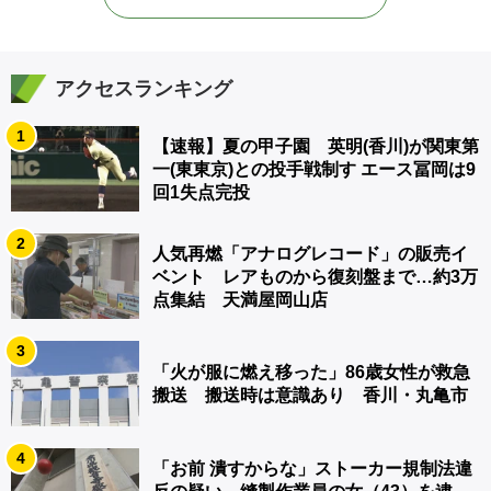
アクセスランキング
1
【速報】夏の甲子園 英明(香川)が関東第
一(東東京)との投手戦制す エース冨岡は9
回1失点完投
2
人気再燃「アナログレコード」の販売イ
ベント レアものから復刻盤まで…約3万
点集結 天満屋岡山店
3
「火が服に燃え移った」86歳女性が救急
搬送 搬送時は意識あり 香川・丸亀市
4
「お前 潰すからな」ストーカー規制法違