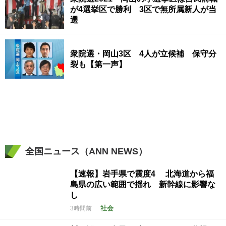
が4選挙区で勝利 3区で無所属新人が当
選
衆院選・岡山3区 4人が立候補 保守分
裂も【第一声】
全国ニュース（ANN NEWS）
【速報】岩手県で震度4 北海道から福
島県の広い範囲で揺れ 新幹線に影響な
し
社会
3時間前