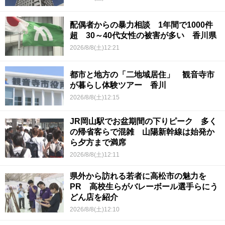
配偶者からの暴力相談 1年間で1000件
超 30～40代女性の被害が多い 香川県
2026/8/8(土)12:21
都市と地方の「二地域居住」 観音寺市
が暮らし体験ツアー 香川
2026/8/8(土)12:15
JR岡山駅でお盆期間の下りピーク 多く
の帰省客らで混雑 山陽新幹線は始発か
ら夕方まで満席
2026/8/8(土)12:11
県外から訪れる若者に高松市の魅力を
PR 高校生らがバレーボール選手らにう
どん店を紹介
2026/8/8(土)12:10