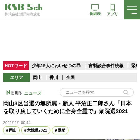
番組表
アプリ
株式会社 瀬戸内海放送
HOTワード
少年19人にわいせつの罪
官製談合事件続報
緊急
エリア
岡山
香川
全国
ニュース
岡山3区当選の無所属・新人 平沼正二郎さん「日本
を取り戻していくために全身全霊で」衆院選2021
2021/11/1 00:44
岡山
衆院選2021
選挙