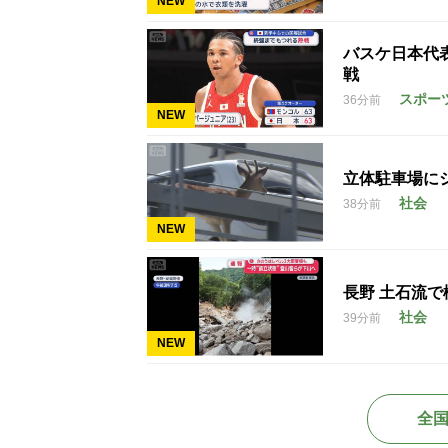
NEW
バスケ日本代
戦
スポー
36分前
NEW
立体駐車場に
社会
38分前
NEW
長野 土石流で
社会
39分前
NEW
全