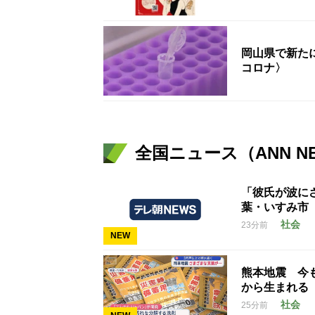
岡山県で新た
コロナ〉
全国ニュース（ANN N
「彼氏が波に
葉・いすみ市
社会
23分前
NEW
熊本地震 今
から生まれる
社会
25分前