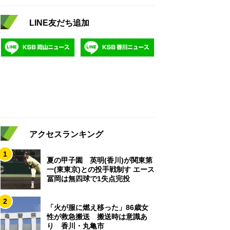
LINE友だち追加
アクセスランキング
1
夏の甲子園 英明(香川)が関東第
一(東東京)との投手戦制す エース
冨岡は無四球で1失点完投
2
「火が服に燃え移った」86歳女
性が救急搬送 搬送時は意識あ
り 香川・丸亀市