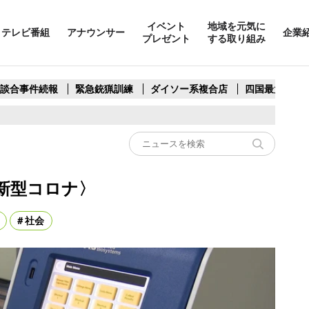
イベント
地域を元気に
テレビ番組
アナウンサー
企業
プレゼント
する取り組み
製談合事件続報
緊急銃猟訓練
ダイソー系複合店
四国最大スリ
新型コロナ〉
社会