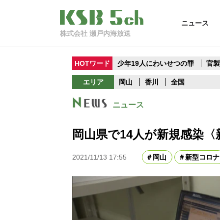
ニュース
株式会社 瀬戸内海放送
HOTワード
少年19人にわいせつの罪
官
エリア
岡山
香川
全国
ニュース
岡山県で14人が新規感染〈
2021/11/13 17:55
岡山
新型コロナ