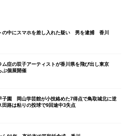
トの中にスマホを差し入れた疑い 男を逮捕 香川
ラム症の双子アーティストが香川県を飛び出し東京
らぶ個展開催
甲子園 岡山学芸館が小技絡めた7得点で鳥取城北に逆
ス田路は粘りの投球で9回途中3失点