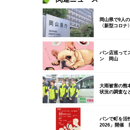
岡山県で9人
〈新型コロナ
パン店巡って
ン 岡山
大雨被害の熊
状況の調査な
パンで町を活
2026」開催