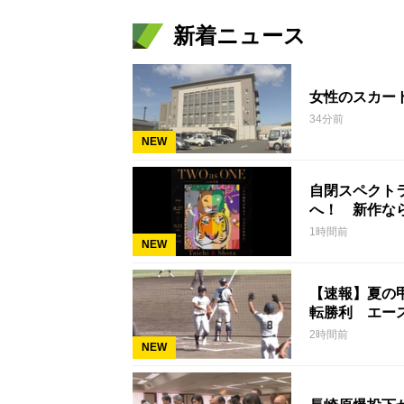
新着ニュース
女性のスカー
34分前
NEW
自閉スペクト
へ！ 新作な
1時間前
NEW
【速報】夏の
転勝利 エー
2時間前
NEW