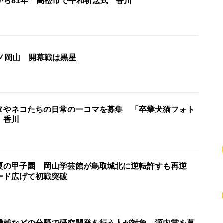
から81年 高松市で平和祈念式 香川
ーノ岡山 開幕戦は黒星
ヌやネコたちの日常の一コマを募集 「卒業犬猫フォト
 香川
夏の甲子園 岡山学芸館が鳥取城北に逆転許すも再逆
ード広げて初戦突破
機械などの分野で研究開発を行う人が対象 源内賞を募