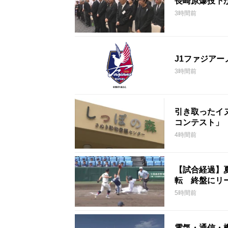
長崎原爆投下
3時間前
J1ファジア
3時間前
引き取ったイ
コンテスト」
4時間前
【試合経過】
転 終盤にリ
5時間前
電気・通信・