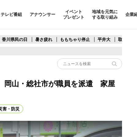
イベント
地域を元気に
テレビ番組
アナウンサー
企業
プレゼント
する取り組み
香川県民の日
暑さ疲れ
ももちゃり停止
平井大
取水制限
 岡山・総社市が職員を派遣 家屋
災害・防災