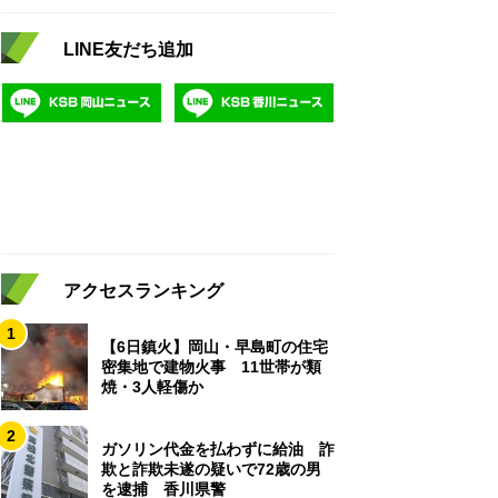
LINE友だち追加
アクセスランキング
1
【6日鎮火】岡山・早島町の住宅
密集地で建物火事 11世帯が類
焼・3人軽傷か
2
ガソリン代金を払わずに給油 詐
欺と詐欺未遂の疑いで72歳の男
を逮捕 香川県警