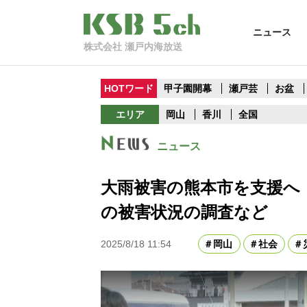
ニュース
株式会社 瀬戸内海放送
HOTワード
甲子園開幕
瀬戸芸
お盆
エリア
岡山
香川
全国
ニュース
大雨被害の熊本市を支援へ
の被害状況の調査など
2025/8/18 11:54
岡山
社会