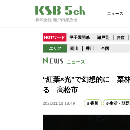
ニュース
株式会社 瀬戸内海放送
HOTワード
甲子園開幕
瀬戸芸
お盆
エリア
岡山
香川
全国
ニュース
“紅葉×光”で幻想的に 
る 高松市
2021/11/19 18:49
香川
生活・話題