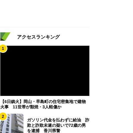
アクセスランキング
1
【6日鎮火】岡山・早島町の住宅密集地で建物
火事 11世帯が類焼・3人軽傷か
2
ガソリン代金を払わずに給油 詐
欺と詐欺未遂の疑いで72歳の男
を逮捕 香川県警