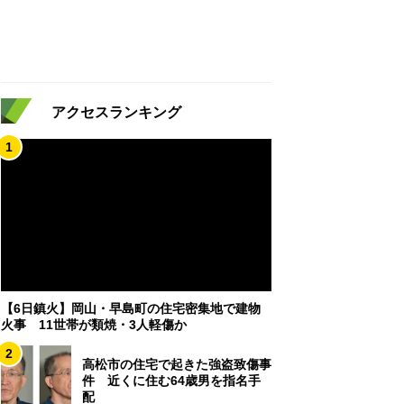
アクセスランキング
1
【6日鎮火】岡山・早島町の住宅密集地で建物
火事 11世帯が類焼・3人軽傷か
2
高松市の住宅で起きた強盗致傷事
件 近くに住む64歳男を指名手
配