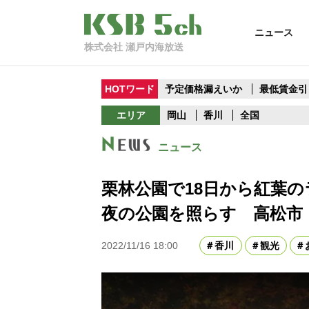
ニュース
株式会社 瀬戸内海放送
HOTワード
予定価格漏えいか
最低賃金引
エリア
岡山
香川
全国
ニュース
栗林公園で18日から紅葉の
夜の公園を照らす 高松市
2022/11/16 18:00
香川
観光