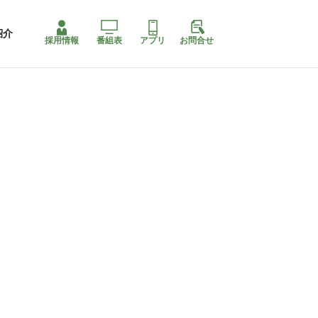
紹介
採用情報
番組表
アプリ
お問合せ
ももちゃり停止