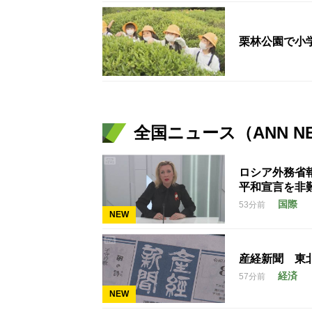
栗林公園で小
全国ニュース（ANN N
ロシア外務省
平和宣言を非
国際
53分前
NEW
産経新聞 東
経済
57分前
NEW