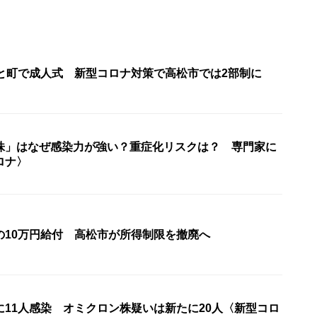
市と町で成人式 新型コロナ対策で高松市では2部制に
株」はなぜ感染力が強い？重症化リスクは？ 専門家に
ロナ〉
の10万円給付 高松市が所得制限を撤廃へ
に11人感染 オミクロン株疑いは新たに20人〈新型コロ