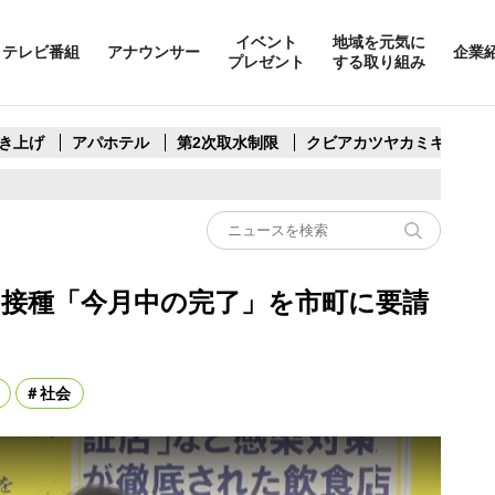
イベント
地域を元気に
テレビ番組
アナウンサー
企業
プレゼント
する取り組み
き上げ
アパホテル
第2次取水制限
クビアカツヤカミキリ
目接種「今月中の完了」を市町に要請
社会