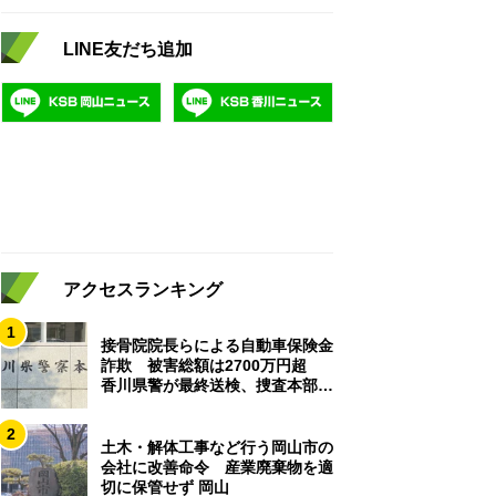
LINE友だち追加
アクセスランキング
1
接骨院院長らによる自動車保険金
詐欺 被害総額は2700万円超
香川県警が最終送検、捜査本部解
散
2
土木・解体工事など行う岡山市の
会社に改善命令 産業廃棄物を適
切に保管せず 岡山