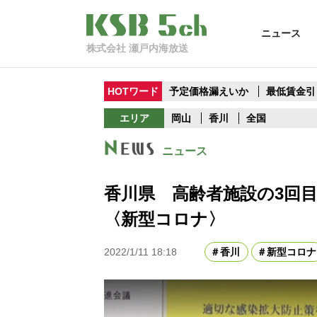
ニュース
株式会社 瀬戸内海放送
HOTワード
予定価格漏えいか
最低賃金引
エリア
岡山
香川
全国
ニュース
香川県 高齢者施設の3回
〈新型コロナ〉
2022/1/11 18:18
香川
新型コロナ