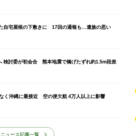
れた自宅屋根の下敷きに 17回の通報も…遺族の思い
 検討委が初会合 熊本地震で橋げたずれ約1.5m段差
もなく沖縄に最接近 空の便欠航 4万人以上に影響
国ニュース記事一覧