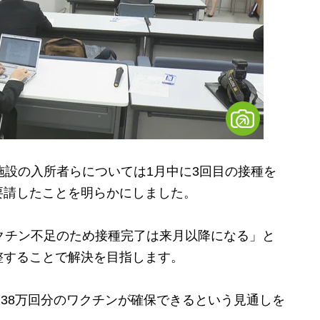
設の入所者らについては1月中に3回目の接種を
要請したことを明らかにしました。
クチン不足のため接種完了は来月以降になる」と
整することで解決を目指します。
約38万回分のワクチンが確保できるという見通しを