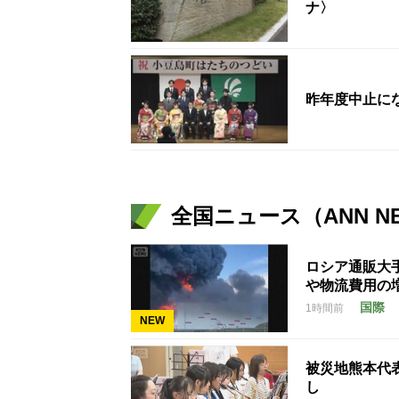
ナ〉
昨年度中止に
全国ニュース（ANN N
ロシア通販大
や物流費用の
国際
1時間前
NEW
被災地熊本代
し