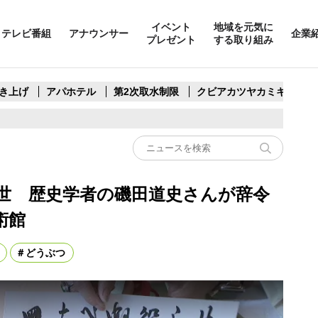
イベント
地域を元気に
テレビ番組
アナウンサー
企業
プレゼント
する取り組み
き上げ
アパホテル
第2次取水制限
クビアカツヤカミキリ
世 歴史学者の磯田道史さんが辞令
術館
どうぶつ