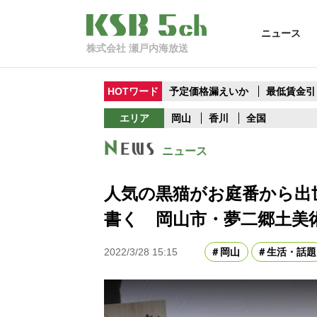
ニュース
株式会社 瀬戸内海放送
HOTワード
予定価格漏えいか
最低賃金引
エリア
岡山
香川
全国
ニュース
人気の黒猫がお庭番から出
書く 岡山市・夢二郷土美
2022/3/28 15:15
岡山
生活・話題