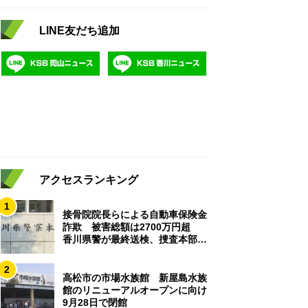
LINE友だち追加
アクセスランキング
1
接骨院院長らによる自動車保険金
詐欺 被害総額は2700万円超
香川県警が最終送検、捜査本部解
散
2
高松市の市場水族館 新屋島水族
館のリニューアルオープンに向け
9月28日で閉館