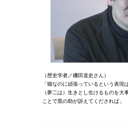
（歴史学者／磯田道史さん）
「猫なのに頑張っているという表現
（夢二は）生きとし生けるものを大
ことで黒の助が訴えてくだされば」