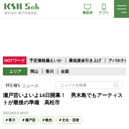
番組表
アプリ
株式会社 瀬戸内海放送
HOTワード
予定価格漏えいか
最低賃金引き上げ
アパホテル
エリア
岡山
香川
全国
ニュース
瀬戸芸いよいよ14日開幕！ 男木島でもアーティス
トが最後の準備 高松市
2022/4/13 18:07
香川
瀬戸芸
観光
文化・芸術