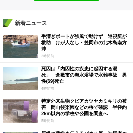
新着ニュース
手漕ぎボートが強風で動けず 巡視艇が
救助 けが人なし・笠岡市の北木島南方
沖
3時間前
死因は「内因性の疾患に起因する溺
死」 倉敷市の海水浴場で水難事故 男
性(69)死亡
4時間前
特定外来生物クビアカツヤカミキリの被
害 岡山後楽園などの桜で確認 半径約
2km以内の学校や公園を調査へ
5時間前