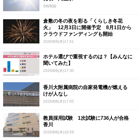
5時間前
倉敷の冬の夜を彩る「くらしき冬花
火」 12月3日に開催予定 8月1日から
クラウドファンディングも開始
2026/8/6(木)17:41
ホテル選びで重視するのは？【みんなに
聞いてみた】
2026/8/6(木)17:30
香川大附属病院の自家発電機が燃える
けが人なし
2026/8/6(木)17:05
教員採用試験 1次試験に736人が合格
香川
2026/8/6(木)16:59