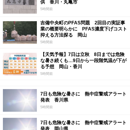
供 香川・丸亀市
5時間前
吉備中央町のPFAS問題 2回目の実証事
業の概要明らかに PFAS濃度下げコスト
抑える方法探る 岡山
5時間前
【天気予報】7日は立秋 8日までは危険
な暑さ続くも…9日から一段階気温が下が
る予想 岡山・香川
5時間前
7日も危険な暑さに 熱中症警戒アラート
発表 香川県
5時間前
7日も危険な暑さに 熱中症警戒アラート
発表 岡山県