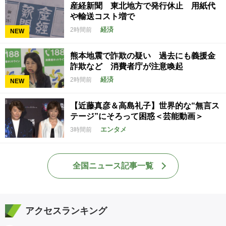
産経新聞 東北地方で発行休止 用紙代
や輸送コスト増で
経済
2時間前
NEW
熊本地震で詐欺の疑い 過去にも義援金
詐欺など 消費者庁が注意喚起
経済
2時間前
NEW
【近藤真彦＆高島礼子】世界的な“無言ス
テージ”にそろって困惑＜芸能動画＞
エンタメ
3時間前
全国ニュース記事一覧
アクセスランキング