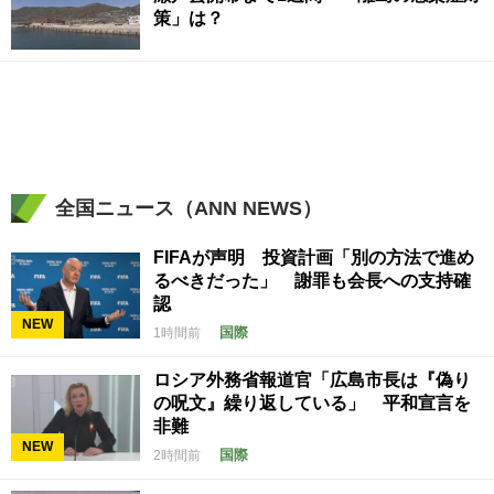
策」は？
全国ニュース（ANN NEWS）
FIFAが声明 投資計画「別の方法で進め
るべきだった」 謝罪も会長への支持確
認
NEW
国際
1時間前
ロシア外務省報道官「広島市長は『偽り
の呪文』繰り返している」 平和宣言を
非難
NEW
国際
2時間前