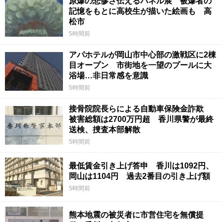
原爆の悲惨さ伝えるパネル展 被爆者の
記憶をもとに高校生が描いた絵画も 高
松市
5時間前
アパホテルが岡山市中心部の激戦区に2棟
目オープン 市街地を一望のプールに大
浴場…非日常感を意識
5時間前
接骨院院長らによる自動車保険金詐欺
被害総額は2700万円超 香川県警が最終
送検、捜査本部解散
5時間前
最低賃金引き上げ答申 香川は1092円、
岡山は1104円 過去2番目の引き上げ額
5時間前
熊本地震の被災者に市営住宅を無償提