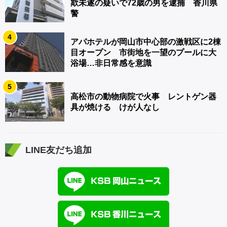
欺未遂の疑いで72歳の男を逮捕 香川県
警
4
アパホテルが岡山市中心部の激戦区に2棟
目オープン 市街地を一望のプールに大
浴場…非日常感を意識
5
高松市の動物病院で火事 レントゲン器
具が焼ける けが人なし
LINE友だち追加