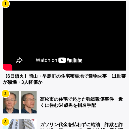
1
【6日鎮火】岡山・早島町の住宅密集地で建物火事 11世帯
が類焼・3人軽傷か
2
高松市の住宅で起きた強盗致傷事件 近
くに住む64歳男を指名手配
3
ガソリン代金を払わずに給油 詐欺と詐