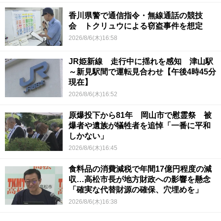
香川県警で通信指令・無線通話の競技
会 トクリュウによる窃盗事件を想定
2026/8/6(木)16:58
JR姫新線 走行中に揺れを感知 津山駅
～新見駅間で運転見合わせ【午後4時45分
現在】
2026/8/6(木)16:52
原爆投下から81年 岡山市で慰霊祭 被
爆者や遺族が犠牲者を追悼「一番に平和
しかない」
2026/8/6(木)16:45
食料品の消費減税で年間17億円程度の減
収…高松市長が地方財政への影響を懸念
「確実な代替財源の確保、穴埋めを」
2026/8/6(木)16:38