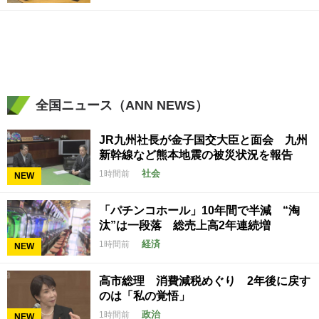
全国ニュース（ANN NEWS）
JR九州社長が金子国交大臣と面会 九州
新幹線など熊本地震の被災状況を報告
社会
1時間前
NEW
「パチンコホール」10年間で半減 “淘
汰”は一段落 総売上高2年連続増
経済
1時間前
NEW
高市総理 消費減税めぐり 2年後に戻す
のは「私の覚悟」
政治
1時間前
NEW