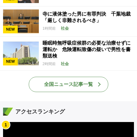
寺に液体塗った男に有罪判決 千葉地裁
「厳しく非難されるべき」
社会
1時間前
NEW
睡眠時無呼吸症候群の必要な治療せずに
運転か 危険運転致傷の疑いで男性を書
類送検
NEW
社会
2時間前
全国ニュース記事一覧
アクセスランキング
1