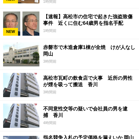
1時間前
【速報】高松市の住宅で起きた強盗致傷
事件 近くに住む64歳男を指名手配
1時間前
NEW
赤磐市で木造倉庫1棟が全焼 けが人なし
岡山
3時間前
高松市瓦町の飲食店で火事 近所の男性
が煙を吸って搬送 香川
3時間前
不同意性交等の疑いで会社員の男を逮
捕 香川
4時間前
指名競争入札の予定価格を漏えいか 岡山