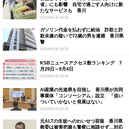
省」にも影響 自宅で過ごす人向けに新
たなサービスも 香川
2026/8/5(水)19:06
ガソリン代金を払わずに給油 詐欺と詐
欺未遂の疑いで72歳の男を逮捕 香川県
警
2026/8/5(水)18:59
KSBニュースアクセス数ランキング 7
月29日～8月4日
2026/8/5(水)18:44
AI産業の先進県を目指し 香川県が共同
事業体「コンソーシアム」設立 「追い
ついていかないと発展はない」
2026/8/5(水)18:25
元ALTの生徒へのわいせつ容疑 香川県
教委は被害把握も警察に相談せず…対応