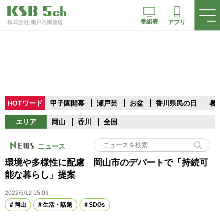
番組表
アプリ
株式会社 瀬戸内海放送
HOTワード
甲子園開幕
瀬戸芸
お盆
香川県民の日
暑
エリア
岡山
香川
全国
ニュース
環境や多様性に配慮 岡山市のデパートで「持続可
能な暮らし」提案
2022/5/12 15:03
岡山
生活・話題
SDGs