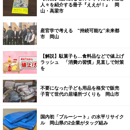
人々を紹介する冊子『ええが！』 岡
山・高梁市
産官学で考える “持続可能な”未来都
市 岡山
【解説】駄菓子も…食料品などで値上げ
ラッシュ 「消費の習慣」見直しで対策
を
不要になった子ども用品を格安で販売
子育て世代の居場所づくりも 岡山市
国内初「ブルーシート」の水平リサイク
ル 岡山県の2企業がタッグ組み