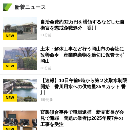
新着ニュース
自治会費約32万円を横領するなどした自
衛官を懲戒免職処分 香川
21分前
NEW
土木・解体工事など行う岡山市の会社に
改善命令 産業廃棄物を適切に保管せず
岡山
NEW
38分前
【速報】10日午前9時から第２次取水制限
開始 香川用水への供給量35％カット 香
川
NEW
1時間前
官製談合事件で職員逮捕 新見市長が会
見で謝罪 問題の業者は2025年度7件の
工事を受注
NEW