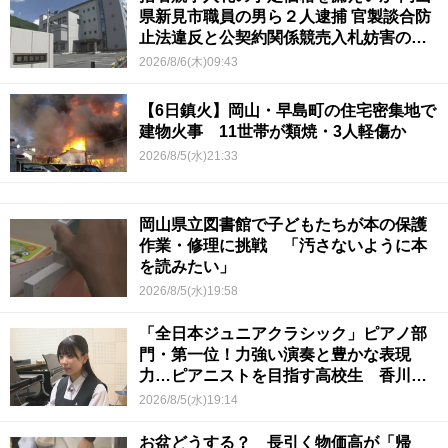
県新見市職員の男ら２人逮捕 官製談合防
止法違反と公契約関係競売入札妨害の疑
い
2026/8/6(木)09:43
【6日鎮火】岡山・早島町の住宅密集地で
建物火事 11世帯が類焼・3人軽傷か
2026/8/5(水)21:33
岡山県立図書館で子どもたちが本の保護
作業・修理に挑戦 「汚さないように本
を読みたい」
2026/8/5(水)19:58
「全日本ジュニアクラシック」ピアノ部
門・第一位！力強い演奏と豊かな表現
力…ピアニストを目指す高校生 香川
【青春のキセキ】
2026/8/5(水)19:14
お盆どうする？ 長引く物価高が「帰