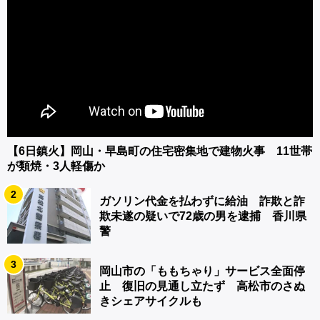
【6日鎮火】岡山・早島町の住宅密集地で建物火事 11世帯
が類焼・3人軽傷か
2
ガソリン代金を払わずに給油 詐欺と詐
欺未遂の疑いで72歳の男を逮捕 香川県
警
3
岡山市の「ももちゃり」サービス全面停
止 復旧の見通し立たず 高松市のさぬ
きシェアサイクルも