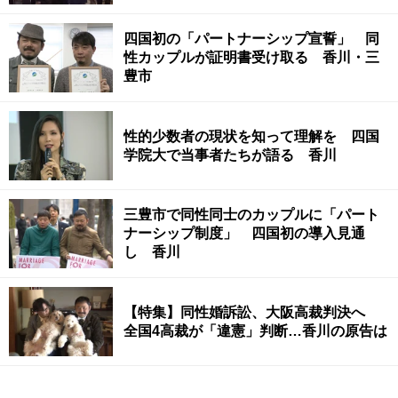
四国初の「パートナーシップ宣誓」 同
性カップルが証明書受け取る 香川・三
豊市
性的少数者の現状を知って理解を 四国
学院大で当事者たちが語る 香川
三豊市で同性同士のカップルに「パート
ナーシップ制度」 四国初の導入見通
し 香川
【特集】同性婚訴訟、大阪高裁判決へ
全国4高裁が「違憲」判断…香川の原告は