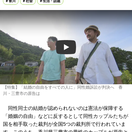
香川
社会
生活・話題
Play
【特集】「結婚の自由をすべての人に」同性婚訴訟が判決へ 香
川・三豊市の原告は
同性同士の結婚が認められないのは憲法が保障する
「婚姻の自由」などに反するとして同性カップルたちが
国を相手取った裁判が全国5つの裁判所で行われていま