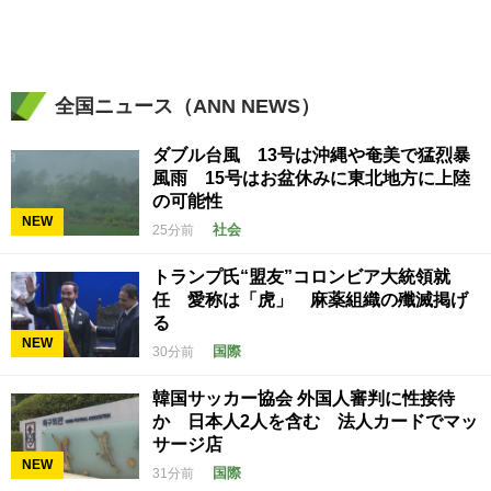
全国ニュース（ANN NEWS）
ダブル台風 13号は沖縄や奄美で猛烈暴
風雨 15号はお盆休みに東北地方に上陸
の可能性
NEW
社会
25分前
トランプ氏“盟友”コロンビア大統領就
任 愛称は「虎」 麻薬組織の殲滅掲げ
る
NEW
国際
30分前
韓国サッカー協会 外国人審判に性接待
か 日本人2人を含む 法人カードでマッ
サージ店
NEW
国際
31分前