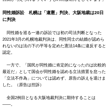
同性婚訴訟 札幌は「違憲」判決、大阪地裁は20日
に判決
同性婚を巡る一連の訴訟では初の司法判断となった
2021年3月の札幌地裁判決は、同性同士の結婚が認めら
れないのは法の下の平等を定めた憲法14条に違反すると
認定。
一方で、「国民が同性婚に肯定的になったのは比較的
最近だ」として国会が同性婚を認める立法措置を怠った
「立法不作為」については認めず、原告の訴えを退けま
した。（原告は控訴）
全国2例目となる大阪地裁判決に期待することは
――。