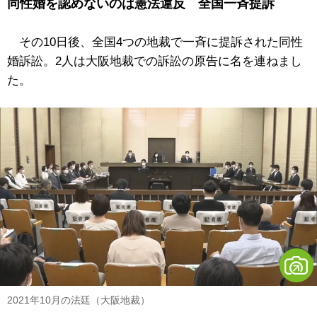
同性婚を認めないのは憲法違反 全国一斉提訴
その10日後、全国4つの地裁で一斉に提訴された同性
婚訴訟。2人は大阪地裁での訴訟の原告に名を連ねまし
た。
2021年10月の法廷（大阪地裁）