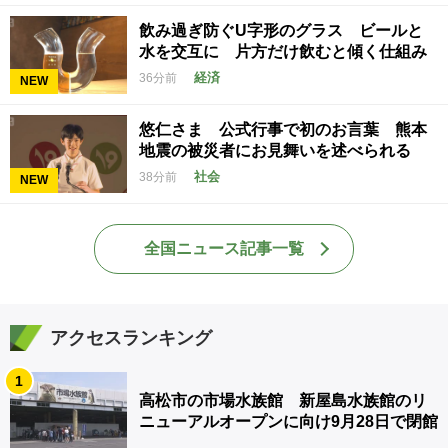
飲み過ぎ防ぐU字形のグラス ビールと
水を交互に 片方だけ飲むと傾く仕組み
経済
36分前
NEW
悠仁さま 公式行事で初のお言葉 熊本
地震の被災者にお見舞いを述べられる
社会
38分前
NEW
全国ニュース記事一覧
アクセスランキング
1
高松市の市場水族館 新屋島水族館のリ
ニューアルオープンに向け9月28日で閉館