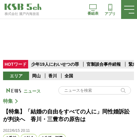
番組表
アプリ
株式会社 瀬戸内海放送
HOTワード
少年19人にわいせつの罪
官製談合事件続報
緊急
エリア
岡山
香川
全国
ニュース
特集
【特集】「結婚の自由をすべての人に」同性婚訴訟
が判決へ 香川・三豊市の原告は
2022/6/15 20:11