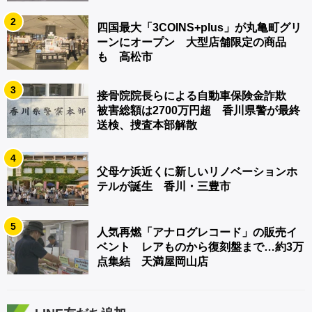
2
四国最大「3COINS+plus」が丸亀町グリ
ーンにオープン 大型店舗限定の商品
も 高松市
3
接骨院院長らによる自動車保険金詐欺
被害総額は2700万円超 香川県警が最終
送検、捜査本部解散
4
父母ケ浜近くに新しいリノベーションホ
テルが誕生 香川・三豊市
5
人気再燃「アナログレコード」の販売イ
ベント レアものから復刻盤まで…約3万
点集結 天満屋岡山店